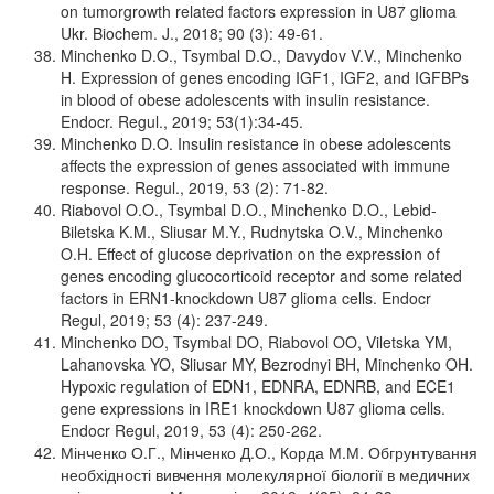
on tumorgrowth related factors expression in U87 glioma
Ukr. Biochem. J., 2018; 90 (3): 49-61.
Minchenko D.O., Tsymbal D.O., Davydov V.V., Minchenko
H. Expression of genes encoding IGF1, IGF2, and IGFBPs
in blood of obese adolescents with insulin resistance.
Endocr. Regul., 2019; 53(1):34-45.
Minchenko D.O. Insulin resistance in obese adolescents
affects the expression of genes associated with immune
response. Regul., 2019, 53 (2): 71-82.
Riabovol O.O., Tsymbal D.O., Minchenko D.O., Lebid-
Biletska K.M., Sliusar M.Y., Rudnytska O.V., Minchenko
O.H. Effect of glucose deprivation on the expression of
genes encoding glucocorticoid receptor and some related
factors in ERN1-knockdown U87 glioma cells. Endocr
Regul, 2019; 53 (4): 237-249.
Minchenko DO, Tsymbal DO, Riabovol OO, Viletska YM,
Lahanovska YO, Sliusar MY, Bezrodnyi BH, Minchenko OH.
Hypoxic regulation of EDN1, EDNRA, EDNRB, and ECE1
gene expressions in IRE1 knockdown U87 glioma cells.
Endocr Regul, 2019, 53 (4): 250-262.
Мінченко О.Г., Мінченко Д.О., Корда М.М. Обгрунтування
необхідності вивчення молекулярної біології в медичних