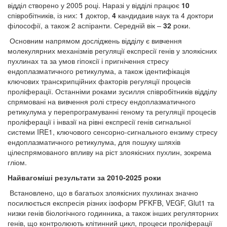
відділ створено у 2005 році. Наразі у відділі працює
10
співробітників, із них:
1
доктор,
4
кандидаив наук та 4 доктори
філософії, а також 2 аспіранти. Середній вік –
32
роки.
Основним напрямом досліджень відділу є вивчення
молекулярних механізмів регуляції експресії генів у злоякісних
пухлинах та за умов гіпоксії і пригнічення стресу
ендоплазматичного ретикулума, а також ідентифікація
ключових транскрипційних факторів регуляції процесів
проліферації. Останніми роками зусилля співробітників відділу
спрямовані на вивчення ролі стресу ендоплазматичного
ретикулума у перепрограмуванні геному та регуляції процесів
проліферації і інвазії на рівні експресії генів сигнальної
системи IRE1, ключового сенсорно-сигнального ензиму стресу
ендоплазматичного ретикулума, для пошуку шляхів
цілеспрямованого впливу на ріст злоякісних пухлин, зокрема
гліом.
Найвагоміші результати за 2010-2025 роки
Встановлено, що в багатьох злоякісних пухлинах значно
посилюється експресія різних ізоформ PFKFB, VEGF, Glut1 та
низки генів біологічного годинника, а також інших регуляторних
генів, що контролюють клітинний цикл, процеси проліферації