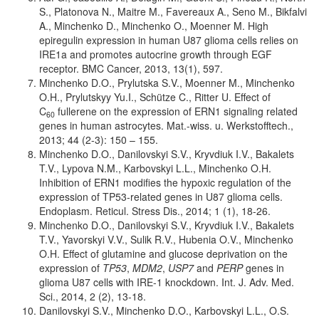
S., Platonova N., Maitre M., Favereaux A., Seno M., Bikfalvi
A., Minchenko D., Minchenko O., Moenner M. High
epiregulin expression in human U87 glioma cells relies on
IRE1a and promotes autocrine growth through EGF
receptor. BMC Cancer, 2013, 13(1), 597.
Minchenko D.O., Prylutska S.V., Moenner M., Minchenko
O.H., Prylutskyy Yu.I., Schütze C., Ritter U. Effect of
C
fullerene on the expression of ERN1 signaling related
60
genes in human astrocytes. Mat.-wiss. u. Werkstofftech.,
2013; 44 (2-3): 150 – 155.
Minchenko D.O., Danilovskyi S.V., Kryvdiuk I.V., Bakalets
T.V., Lypova N.M., Karbovskyi L.L., Minchenko O.H.
Inhibition of ERN1 modifies the hypoxic regulation of the
expression of TP53-related genes in U87 glioma cells.
Endoplasm. Reticul. Stress Dis., 2014; 1 (1), 18-26.
Minchenko D.O., Danilovskyi S.V., Kryvdiuk I.V., Bakalets
T.V., Yavorskyi V.V., Sulik R.V., Hubenia O.V., Minchenko
O.H. Effect of glutamine and glucose deprivation on the
expression of
TP53
,
MDM2
,
USP7
and
PERP
genes in
glioma U87 cells with IRE-1 knockdown. Int. J. Adv. Med.
Sci., 2014, 2 (2), 13-18.
Danilovskyi S.V., Minchenko D.O., Karbovskyi L.L., O.S.