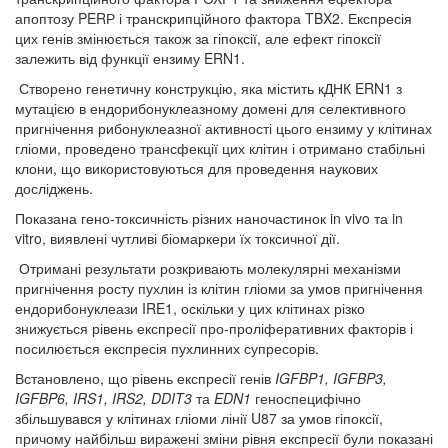
апоптозу PERР і транскрипційного фактора TBX2. Експресія
цих генів змінюється також за гіпоксії, але ефект гіпоксії
залежить від функції ензиму ERN1.
Створено генетичну конструкцію, яка містить кДНК ERN1 з
мутацією в ендорибонуклеазному домені для селективного
пригнічення рибонуклеазної активності цього ензиму у клітинах
гліоми, проведено трансфекції цих клітин і отримано стабільні
клони, що використовуються для проведення наукових
досліджень.
Показана гено-токсичність різних наночастинок in vivo та in
vitro, виявлені чутливі біомаркери їх токсичної дії.
Отримані результати розкривають молекулярні механізми
пригнічення росту пухлин із клітин гліоми за умов пригнічення
ендорибонуклеази IRE1, оскільки у цих клітинах різко
знижується рівень експресії про-проліферативних факторів і
посилюється експресія пухлинних супресорів.
Встановлено, що рівень експресії генів
IGFBP
1,
IGFBP
3,
IGFBP
6,
IRS
1,
IRS
2,
DDIT
3
та
EDN
1
геноспецифічно
збільшувався у клітинах гліоми лінії U87 за умов гіпоксії,
причому найбільш виражені зміни рівня експресії були показані