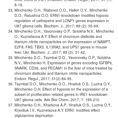
8-19.
Minchenko O.H., Riabovol O.O., Halkin O.V., Minchenko
D.O., Ratushna O.O. ERN1-knockdown modifies hypoxic
regulation of cathepsins and
LONP1
genes expression in
U87 glioma cells. Biochem. J., 2017; 89 (2): 55-69.
Minchenko O.H., Yavorovsky O.P., Solokha N.V., Minchenko
O., Kuznetsova A.Y. Effect of chromium disilicide and
titanium nitrite nanoparticles on the expression of NAMPT,
E2F8, FAS, TBX3, IL13RA2, and UPS7 genes in mouse
liver. Ukr. Biochem. J., 2017; 89 (2): 31-42.
Minchenko D.O., Tsymbal D.O., Yavorovsky O.P., Solokha
N.V., Minchenko H. Expression of genes encoding IGFBPs,
SNARK, CD36, and PECAM1 in the liver of mice treated by
chromium disilicide and titanium nitrite nanoparticles.
Endocr. Regul., 2017; 51(2):84-95.
Tsymbal D.O., Minchenko D.O., Hnatiuk O.S., Luzina O.Y.,
Minchenko O.H. Effect of hypoxia on the expression of a
subset of proliferation related genes in IRE1 knockdown
U87 glioma cells. Adv Biol Chem, 2017; 7: 195-210.
Minchenko O.H., Kharkova A.P., Hnatiuk O.S., Luzina O.Y.,
Kryvdiuk I.V., Kuznetsova A.Y. ERN1 modifies effect
ofglutamine deprivation