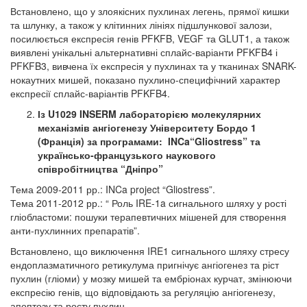
Встановлено, що у злоякісних пухлинах легень, прямої кишки
та шлунку, а також у клітинних лініях підшлункової залози,
посилюється експресія генів PFKFB, VEGF та GLUT1, а також
виявлені унікальні альтернативні сплайс-варіанти PFKFB4 і
PFKFB3, вивчена їх експресія у пухлинах та у тканинах SNARK-
нокаутних мишей, показано пухлино-специфічний характер
експресії сплайс-варіантів PFKFB4.
Із U1029 INSERM лабораторією молекулярних
механізмів ангіогенезу Університету Бордо 1
(Франція) за програмами: INCa“Gliostress” та
українсько-французького наукового
співробітництва “Дніпро”
Тема 2009-2011 рр.: INCa project “Gliostress”.
Тема 2011-2012 рр.: “ Роль IRE-1a сигнального шляху у рості
гліобластоми: пошуки терапевтичних мішеней для створення
анти-пухлинних препаратів”.
Встановлено, що виключення IRE1 сигнального шляху стресу
ендоплазматичного ретикулума пригнічує ангіогенез та ріст
пухлин (гліоми) у мозку мишей та ембріонах курчат, змінюючи
експресію генів, що відповідають за регуляцію ангіогенезу,
апоптозу та росту пухлин.