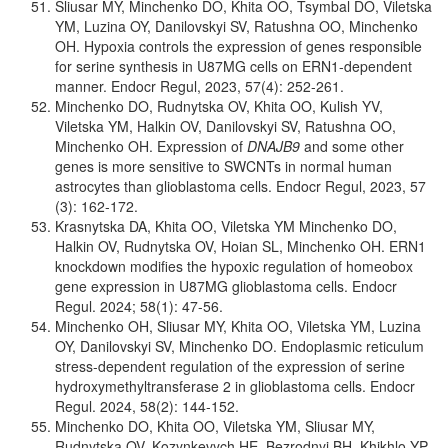
Sliusar MY, Minchenko DO, Khita OO, Tsymbal DO, Viletska
YM, Luzina OY, Danilovskyi SV, Ratushna OO, Minchenko
OH. Hypoxia controls the expression of genes responsible
for serine synthesis in U87MG cells on ERN1-dependent
manner. Endocr Regul, 2023, 57(4): 252-261.
Minchenko DO, Rudnytska OV, Khita OO, Kulish YV,
Viletska YM, Halkin OV, Danilovskyi SV, Ratushna OO,
Minchenko OH. Expression of
DNAJB9
and some other
genes is more sensitive to SWCNTs in normal human
astrocytes than glioblastoma cells. Endocr Regul, 2023, 57
(3): 162-172.
Krasnytska DA, Khita OO, Viletska YM Minchenko DO,
Halkin OV, Rudnytska OV, Hoian SL, Minchenko OH. ERN1
knockdown modifies the hypoxic regulation of homeobox
gene expression in U87MG glioblastoma cells. Endocr
Regul. 2024; 58(1): 47-56.
Minchenko OH, Sliusar MY, Khita OO, Viletska YM, Luzina
OY, Danilovskyi SV, Minchenko DO. Endoplasmic reticulum
stress-dependent regulation of the expression of serine
hydroxymethyltransferase 2 in glioblastoma cells. Endocr
Regul. 2024, 58(2): 144-152.
Minchenko DO, Khita OO, Viletska YM, Sliusar MY,
Rudnytska OV, Kozynkevych HE, Bezrodnyi BH, Khikhlo YP,