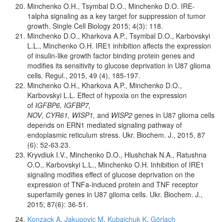
Minchenko O.H., Tsymbal D.O., Minchenko D.O. IRE-
1alpha signaling as a key target for suppression of tumor
growth. Single Cell Biology 2015; 4(3): 118.
Minchenko D.O., Kharkova A.P., Tsymbal D.O., Karbovskyi
L.L., Minchenko O.H. IRE1 inhibition affects the expression
of insulin-like growth factor binding protein genes and
modifies its sensitivity to glucose deprivation in U87 glioma
cells. Regul., 2015, 49 (4), 185-197.
Minchenko O.H., Kharkova A.P., Minchenko D.O.,
Karbovskyi L.L. Effect of hypoxia on the expression
of
IGFBP6, IGFBP7,
NOV
,
CYR61,
WISP1,
and
WISP2
genes in U87 glioma cells
depends on ERN1 mediated signaling pathway of
endoplasmic reticulum stress. Ukr. Biochem. J., 2015, 87
(6): 52-63.23.
Kryvdiuk I.V., Minchenko D.O., Hlushchak N.A., Ratushna
O.O., Karbovskyi L.L., Minchenko O.H. Inhibition of IRE1
signaling modifies effect of glucose deprivation on the
expression of TNFa-induced protein and TNF receptor
superfamily genes in U87 glioma cells. Ukr. Biochem. J.,
2015; 87(6): 36-51.
Konzack A
,
Jakupovic M
,
Kubaichuk K
,
Görlach