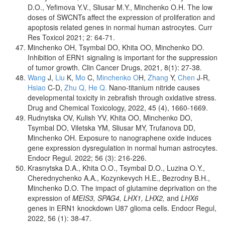
D.O., Yeﬁmova Y.V., Sliusar M.Y., Minchenko O.H. The low
doses of SWCNTs affect the expression of proliferation and
apoptosis related genes in normal human astrocytes. Curr
Res Toxicol 2021; 2: 64-71.
Minchenko OH, Tsymbal DO, Khita OO, Minchenko DO.
Inhibition of ERN1 signaling is important for the suppression
of tumor growth. Clin Cancer Drugs, 2021, 8(1): 27-38.
Wang
J,
Liu
K,
Mo
C,
Minchenko O
H,
Zhang
Y,
Chen
J-R,
Hsiao
C-D,
Zhu Q,
He Q.
Nano-titanium nitride causes
developmental toxicity in zebrafish through oxidative stress.
Drug and Chemical Toxicology, 2022, 45 (4), 1660-1669.
Rudnytska OV, Kulish YV, Khita OO, Minchenko DO,
Tsymbal DO, Viletska YM, Sliusar MY, Trufanova DD,
Minchenko OH. Exposure to nanographene oxide induces
gene expression dysregulation in normal human astrocytes.
Endocr Regul. 2022; 56 (3): 216-226.
Krasnytska D.A., Khita O.O., Tsymbal D.O., Luzina O.Y.,
Cherednychenko A.A., Kozynkevych H.E., Bezrodny B.H.,
Minchenko D.O. The impact of glutamine deprivation on the
expression of
MEIS3, SPAG4, LHX1, LHX2,
and
LHX6
genes in ERN1 knockdown U87 glioma cells. Endocr Regul,
2022, 56 (1): 38-47.