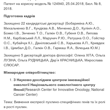
Патент на корисну модель № 124940, 25.04.2018; Бюл. № 8,
2018.
Підготовка кадрів
Захищено 22 кандидатські дисертації (Бобарикіна А.Ю.,
Михальченко В.Г., Кундієва А.В., Мінченко Д.О., Кулініч А.О.,
Божко І.В., Зінченко Т.О., Галкін О.В., Губеня О.В., Липова
Н.М., Карбовський Л.Л., Марунич Р.Ю., Ратушна О.О., Гойстер
О.С., Кубайчук К.І., Даніловський С.В., Харькова А.П., Кривдюк
І.В., Цимбал Д.О., Галкін О.В., Гармаш Я.А., Вілецька Ю.М.)
Захищено 5 дисертацій доктора філософії: Олена ХІТА, Ольга
ЛУЗІНА, Ольга РУДНИЦЬКА, Дар’я КРАСНИЦЬКА, Мирослава
СЛЮСАР.
Міжнародне співробітництво:
З Науково-дослідним центром інноваційної
онкології Національного онкологічного центру
Японії
(Research Center for Innovative Oncology, National
Cancer Center)
Тема: Вивчення експресії пухлино-специфічних генів та їх ролі
в рості пухлин.