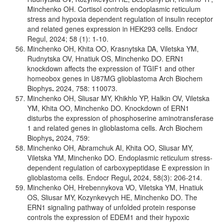
Minchenko OH. Cortisol controls endoplasmic reticulum
stress and hypoxia dependent regulation of insulin receptor
and related genes expression in HEK293 cells. Endocr
Regul, 2024; 58 (1): 1-10.
Minchenko OH, Khita OO, Krasnytska DA, Viletska YM,
Rudnytska OV, Hnatiuk OS, Minchenko DO. ERN1
knockdown affects the expression of TGIF1 and other
homeobox genes in U87MG glioblastoma Arch Biochem
Biophys
.
2024, 758: 110073.
Minchenko OH, Sliusar MY, Khikhlo YP, Halkin OV, Viletska
YM, Khita OO, Minchenko DO. Knockdown of ERN1
disturbs the expression of phosphoserine aminotransferase
1 and related genes in glioblastoma cells. Arch Biochem
Biophys
,
2024, 759:
Minchenko OH, Abramchuk AI, Khita OO, Sliusar MY,
Viletska YM, Minchenko DO. Endoplasmic reticulum stress-
dependent regulation of carboxypeptidase E expression in
glioblastoma cells. Endocr Regul
,
2024, 58(3): 206-214.
Minchenko OH, Hrebennykova VO, Viletska YM, Hnatiuk
OS, Sliusar MY, Kozynkevych HE, Minchenko DO. The
ERN1 signaling pathway of unfolded protein response
controls the expression of EDEM1 and their hypoxic