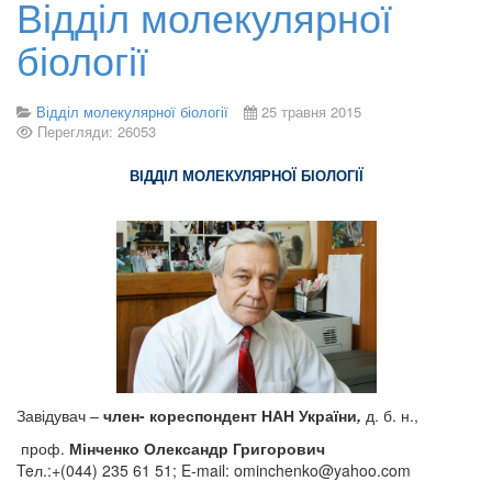
Відділ молекулярної
біології
Відділ молекулярної біології
25 травня 2015
Перегляди: 26053
ВІДДІЛ МОЛЕКУЛЯРНОЇ БІОЛОГІЇ
Завідувач –
член- кореспондент НАН України
,
д. б. н.,
проф.
Мінченко Олександр Григорович
Teл.:+(044) 235 61 51; E-mail:
ominchenko@yahoo.com