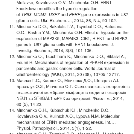
Moliavko, Kovalevska O.V., Minchenko O.H. ERN1
knockdown modifies the hypoxic regulation
of
TP53
,
MDM2
,
USP7
and
PERP
gene expressions in U87
glioma cells. Ukr. Biochem. J., 2014; 86, N 4, 90-102.
Minchenko D.O., Bakalets T.V., Tsymbal D.O., Ratushna
O.O., Bashta Y.M., Minchenko O.H. Effect of hypoxia on the
expression of MAP3K5, MAP4K3, CIB1, RIPK1, and RIPK2
genes in U87 glioma cells with ERN1 knockdown. J.
Investig. Biochem., 2014, 3(3), 101-106.
Minchenko O., Tsuchihara K., Minchenko D.O., Bikfalvi A.,
Esumi H. Mechanisms of regulation of PFKFB expression in
pancreatic and gastric cancer cells. World Journal of
Gastroenterology (WJG), 2014, 20 (38), 13705-13717.
Маслак Г.С., Костюк О., Мінченко Д.О., Шевцова А.І.,
Бразалук О.З., Мінченко О.Г. Сіальованість глікопротеїнів
плазматичної мембрани лімфоцитів людини і експресія
NEU1 та ST6GAL1 мРНК за еритремії. Фізіол. ж., 2014,
60 (5), 14-22.
Minchenko O.H., Kubaichuk K.I., Minchenko D.O.,
Kovalevska O.V., Kulinich A.O., Lypova N.M. Molecular
mechanisms of ERN1-mediated angiogenesis. Int. J.
Physiol. Pathophysiol., 2014, 5(1), 1-22.