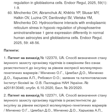
regulation in glioblastoma cells. Endocr Regul, 2025, 59(1):
1-9.
Minchenko OH, Abramchuk AI, Khikhlo YP, Sliusar MY,
Halkin OV, Luzina OY, Danilovskyi SV, Viletska YM,
Minchenko DO. Hydrocortisone interacts with endoplasmic
reticulum stress in hypoxic regulation of phosphoserine
aminotransferase 1 gene expression differently in normal
human astrocytes and glioblastoma cells. Endocr Regul.
2025, 59: 48-56.
Патенти:
1.
Патент на винахід
№ 122370, UA. Спосіб визначення стану
імунного захисту організму підлітків із ожирінням без ознак
резистентності до інсуліну за рівнем експресії молекулярно-
генетичних маркерів / Мінченко О.Г., Цимбал Д.О., Мінченко
Д.О., Харькова А.П., Рябовол О.О.; заявник та патентовласник
Інститут біохімії ім. О.В. Палладіна НАН України.-№
a201813046; опубл. 6.10.2020, Бюл. № 20/2020.
2.
Патент на винахід
№ 122371, UA. Спосіб визначення стану
імунного захисту організму підлітків із резистентністю до
інсуліну за рівнем експресії молекулярно-генетичних маркерів
/ Мінченко О.Г., Цимбал Д.О., Мінченко Д.О., Харькова А.П.,