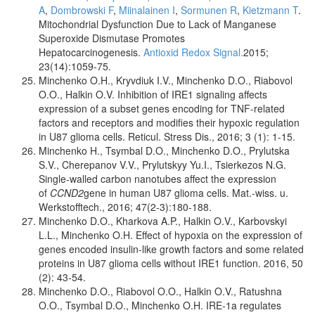
A
,
Dombrowski F
,
Miinalainen I
,
Sormunen R
,
Kietzmann T
.
Mitochondrial Dysfunction Due to Lack of Manganese
Superoxide Dismutase Promotes
Hepatocarcinogenesis.
Antioxid Redox Signal.
2015;
23(14):1059-75.
Minchenko O.H., Kryvdiuk I.V., Minchenko D.O., Riabovol
O.O., Halkin O.V. Inhibition of IRE1 signaling affects
expression of a subset genes encoding for TNF-related
factors and receptors and modifies their hypoxic regulation
in U87 glioma cells. Reticul. Stress Dis., 2016; 3 (1): 1-15.
Minchenko H., Tsymbal D.O., Minchenko D.O., Prylutska
S.V., Cherepanov V.V., Prylutskyy Yu.I., Tsierkezos N.G.
Single-walled carbon nanotubes affect the expression
of
CCND2
gene in human U87 glioma cells. Mat.-wiss. u.
Werkstofftech., 2016; 47(2-3):180-188.
Minchenko D.O., Kharkova A.P., Halkin O.V., Karbovskyi
L.L., Minchenko O.H. Effect of hypoxia on the expression of
genes encoded insulin-like growth factors and some related
proteins in U87 glioma cells without IRE1 function.
2016, 50
(2): 43-54.
Minchenko D.O., Riabovol O.O., Halkin O.V., Ratushna
O.O., Tsymbal D.O., Minchenko O.H. IRE-1a regulates