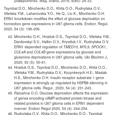
університетах. Мед. освіта, 2019; 4(85): 24-33.
Tsymbal D.O., Minchenko D.O., Khita O.O., Rudnytska O.V.,
Viletska Y.M., Lahanovska Y.O., He Q., Liu K., Minchenko O.H.
ERN1 knockdown modifies the effect of glucose deprivation on
homeobox gene expressions in U87 glioma cells. Endocr. Regul.
2020, 54 (3): 196-206.
Minchenko O.H., Hnatiuk O.S., Tsymbal D.O., Viletska Y.M.,
Danilovskyi S.V., Halkin O.V., Kryvdiuk I.V., Rudnytska O.V.
ERN1 depended regulation of
TMED10, MYL9, SPOCK1
,
CUL4A
and
CUL4B
gene expressions by glucose and
glutamine deprivations in U87 glioma cells. Ukr Biochim J,
2020, 92 (5): 50-61.
Hnatiuk O.S., Tsymbal D.O., Minchenko D.O., Khita O.O.,
Viletska Y.M., Rudnytska O.V., Kozynkevych H.E., Maslak
H.S., Minchenko O.H. Insulin receptor substrate 1 gene
expression is strongly up-regulated by HSPB8 silencing in
U87 glioma cells. Regul., 2020, 54 (4): 231-243.
Ratushna O.O. Glucose deprivation affects the expression
of genes encoding cAMP-activated protein kinase and
related proteins in U87 glioma cells in ERN1 dependent
manner. Endocr Regul 2020, 54 (4): 244-254.
Rudnytska O.V., Khita O.O., Minchenko D.O., Tsymbal