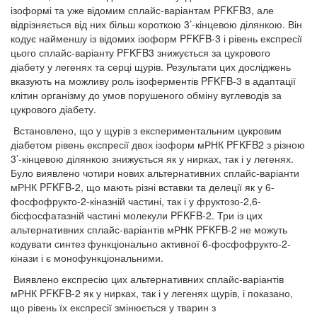
ізоформі та уже відомим сплайс-варіантам PFKFB3, але
відрізняється від них більш короткою 3’-кінцевою ділянкою. Він
кодує найменшу із відомих ізоформ PFKFB-3 і рівень експресії
цього сплайс-варіанту PFKFB3 знижується за цукрового
діабету у легенях та серці щурів. Результати цих досліджень
вказують на можливу роль ізоферментів PFKFB-3 в адаптації
клітин організму до умов порушеного обміну вуглеводів за
цукрового діабету.
Встановлено, що у щурів з експериментальним цукровим
діабетом рівень експресії двох ізоформ мРНК PFKFB2 з різною
3’-кінцевою ділянкою знижується як у нирках, так і у легенях.
Було виявлено чотири нових альтернативних сплайс-варіанти
мРНК PFKFB-2, що мають різні вставки та делеції як у 6-
фосфофрукто-2-кіназній частині, так і у фруктозо-2,6-
бісфосфатазній частині молекули PFKFB-2. Три із цих
альтернативних сплайс-варіантів мРНК PFKFB-2 не можуть
кодувати синтез функціонально активної 6-фосфофрукто-2-
кінази і є монофункціональними.
Виявлено експресію цих альтернативних сплайс-варіантів
мРНК PFKFB-2 як у нирках, так і у легенях щурів, і показано,
що рівень їх експресії змінюється у тварин з