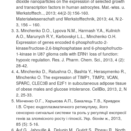
dioxide nanoparticles on the expression of selected growth
and transcription factors in human astrocytes. Mat.-wiss. u.
Werkstofftech.., 2013; 44(2-3):156-160.
Materialwissenschaft und Werkstofftechnik, 2013; 44, N 2-
3, 156 – 160.
3
.
Minchenko D.O., Lypova N.M., Harmash Y.A., Kulinich
A.O., Marunych R.Y., Karbovskyi L.L., Minchenko О.H.
Expression of genes encoded 6-phosphofructo-2-
kinase/fructose-2,6-bisphosphatase and 6-phosphofructo-
1-kinase in U87 glioma cells with ERN1 loss of function:
hypoxic regulation. Res. J. Pharm. Chem. Sci., 2013, 4 (2):
28-42.
4
.
Minchenko D., Ratushna O., Bashta Y., Herasymenko R.,
Minchenko O. The expression of TIMP1, TIMP2, VCAN,
SPARC, CLEC3B and E2F1 in subcutaneous adipose tissue
of obese males and glucose intolerance. CellBio, 2013, 2, N
2, 25-33.
Мінченко О.Г., Харькова А.П., Бакалець Т.В., Кривдюк
І.В. Cтрес ендоплазматичного ретикулуму, його
сенсорно-сигнальні системи та роль у регуляції експресії
генів за злоякісного росту і гіпоксії
.
Укр. біохім ж., 2013,
85 (5): 5-16.
Auf G., Jabouille A., Delugin M., Guérit S., Pineau R., North