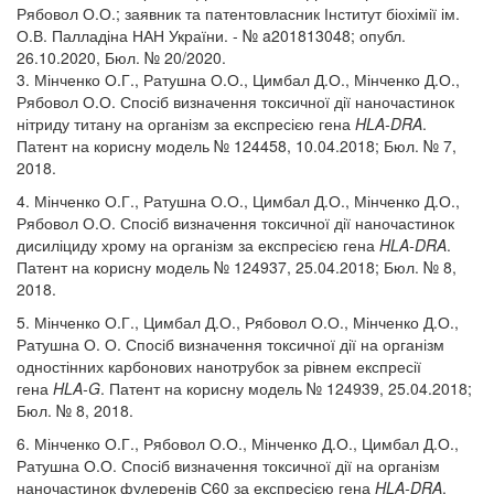
Рябовол О.О.; заявник та патентовласник Інститут біохімії ім.
О.В. Палладіна НАН України. - № a201813048; опубл.
26.10.2020, Бюл. № 20/2020.
3. Мінченко О.Г., Ратушна О.О., Цимбал Д.О., Мінченко Д.О.,
Рябовол О.О. Спосіб визначення токсичної дії наночастинок
нітриду титану на організм за експресією гена
HLA-DRA
.
Патент на корисну модель № 124458, 10.04.2018; Бюл. № 7,
2018.
4. Мінченко О.Г., Ратушна О.О., Цимбал Д.О., Мінченко Д.О.,
Рябовол О.О. Спосіб визначення токсичної дії наночастинок
дисиліциду хрому на організм за експресією гена
HLA-DRA
.
Патент на корисну модель № 124937, 25.04.2018; Бюл. № 8,
2018.
5. Мінченко О.Г., Цимбал Д.О., Рябовол О.О., Мінченко Д.О.,
Ратушна О. О. Спосіб визначення токсичної дії на організм
одностінних карбонових нанотрубок за рівнем експресії
гена
HLA-G
. Патент на корисну модель № 124939, 25.04.2018;
Бюл. № 8, 2018.
6. Мінченко О.Г., Рябовол О.О., Мінченко Д.О., Цимбал Д.О.,
Ратушна О.О. Спосіб визначення токсичної дії на організм
наночастинок фулеренів С60 за експресією гена
HLA-DRA
.