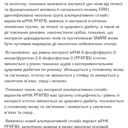
та апоптозу, показана залежність експресії цих генів від гіпоксії
та функціональної активності сигнального ензиму ERN1,
ідентифікована чисельна група альтернативних сплайс-
варіантів мРНК PFKFB, вивчена їх експресія в клітинах
злоякісних пухлин, за гіпоксії та цукрового діабету, а також за
дії токсичних речовин, наночастинок срібла, показано, що
експресія циркадіальних генів та протеїнкінази SNARK може
бути чутливим маркером дії екологічно небезпечних сполук.
Встановлено, що рівень експресії мРНК 6-фосфофрукто-2-
кінази/фруктозо-2,6-бісфосфатази-3 (PFKFB3) істотно
змінюється у різних тканинах щурів з експериментальним
цукровим діабетом по-різному: збільшується у головному мозку
та сім’яниках, істотно не змінюється у сітківці та знижується у
скелетних м’язах, серці і легенях.
Показано також, що експресія альтернативних сплайс-
варіантів мРНК PFKFB3 має органну специфічність і рівень їх
експресії істотно змінюється за цукрового діабету: посилюється
у головному мозку та сім’яниках і знижується у скелетних
м’язах та серці.
Виявлено новий альтернативний сплайс-варіант мРНК
PFKFB3, каталітичні домени в якому ідентичні основній