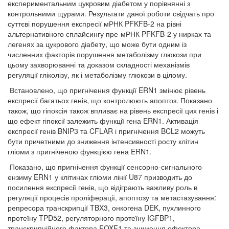
експериментальним цукровим діабетом у порівнянні з
контрольними щурами. Результати даної роботи свідчать про
суттєві порушення експресії мРНК PFKFB-2 на рівні
альтернативного сплайсингу пре-мРНК PFKFB-2 у нирках та
легенях за цукрового діабету, що може бути одним із
численних факторів порушення метаболізму глюкози при
цьому захворюванні та доказом складності механізмів
регуляції гліколізу, як і метаболізму глюкози в цілому.
Встановлено, що пригнічення функції ERN1 змінює рівень
експресії багатьох генів, що контролюють апоптоз. Показано
також, що гіпоксія також впливає на рівень експресії цих генів і
що ефект гіпоксії залежить функції гена ERN1. Активація
експресії генів BNIP3 та CFLAR і пригнічення BCL2 можуть
бути причетними до зниження інтенсивності росту клітин
гліоми з пригніченою функцією гена ERN1.
Показано, що пригнічення функції сенсорно-сигнального
ензиму ERN1 у клітинах гліоми лінії U87 призводить до
посилення експресії генів, що відіграють важливу роль в
регуляції процесів проліферації, апоптозу та метастазування:
репресора транскрипції TBX3, онкогена DEK, пухлинного
протеїну TPD52, регуляторного протеїну IGFBP1,
транскрипційного фактора FOXF1 та зниження ефектора