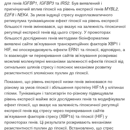
для генів
IGFBP
1,
IGFBP
3
та
IRS
2.
Був виявлений і
пригнічуючий вплив гіпоксії на рівень експресії генів
MYBL
2,
E
2
F
8
і
N
EK
4
. За умов індукції стресу ендоплазматичного
ретикулума тунікаміцином ефект гіпоксії на рівень експресії
більшості генів змінювався, що вказує на залежність гіпоксичної
регуляції експресії генів від цього стресу. У промоторах
більшості досліджених генів методами біоінформатики
виявлені сайти зв’язування транскрипційних факторів XBP1 і
HIF, які опосередковують ефекти ERN1 та гіпоксії, відповідно, а
їх взаємодія чи перекривання сайтів зв’язування розкриває
можливі молекулярні механізми залежності ефектів гіпоксії від
сигнальних шляхів стресу і пояснює механізми розвитку
резистентності злоякісних пухлин до гіпоксії.
Показано, що рівень експресії низки генів змінювався по
різному за умов гіпоксії і збільшення протеїну HIF1A у клітинах
гліоми
.
Тунікаміцин і тапсигаргін по-різному підвищували
рівень експресії майже всіх досліджених генів та модифікували
ефект гіпоксії, що вказує на залежність гіпоксичної регуляції
експресії генів від стресу через перекривання сайтів
зв’язування факторів стресу (XBP1s) та гіпоксії (HIF) у
промоторах генів. Ці результати розкривають механізми
резистентності пухлин до гіпоксії. Встановлено, що стрес