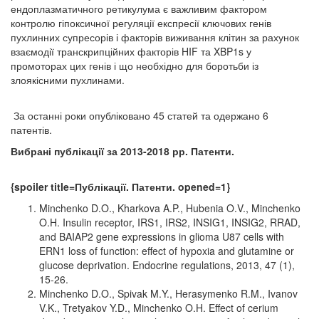
ендоплазматичного ретикулума є важливим фактором
контролю гіпоксичної регуляції експресії ключових генів
пухлинних супресорів і факторів виживання клітин за рахунок
взаємодії транскрипційних факторів HIF та XBP1s у
промоторах цих генів і що необхідно для боротьби із
злоякісними пухлинами.
За останні роки опубліковано 45 статей та одержано 6
патентів.
Вибрані публікації за 2013-2018 рр. Патенти.
{spoiler title=Публікації. Патенти. opened=1}
Minchenko D.O., Kharkova A.P., Hubenia O.V., Minchenko
O.H. Insulin receptor, IRS1, IRS2, INSIG1, INSIG2, RRAD,
and BAIAP2 gene expressions in glioma U87 cells with
ERN1 loss of function: effect of hypoxia and glutamine or
glucose deprivation. Endocrine regulations, 2013, 47 (1),
15-26.
Minchenko D.O., Spivak M.Y., Herasymenko R.M., Ivanov
V.K., Tretyakov Y.D., Minchenko O.H. Effect of cerium