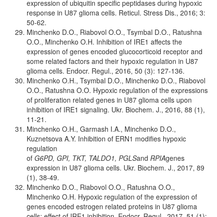
expression of ubiquitin specific peptidases during hypoxic
response in U87 glioma cells. Reticul. Stress Dis., 2016; 3:
50-62.
Minchenko D.O., Riabovol O.O., Tsymbal D.O., Ratushna
O.O., Minchenko O.H. Inhibition of IRE1 affects the
expression of genes encoded glucocorticoid receptor and
some related factors and their hypoxic regulation in U87
glioma cells. Endocr. Regul., 2016, 50 (3): 127-136.
Minchenko O.H., Tsymbal D.O., Minchenko D.O., Riabovol
O.O., Ratushna O.O. Hypoxic regulation of the expressions
of proliferation related genes in U87 glioma cells upon
inhibition of IRE1 signaling. Ukr. Biochem. J., 2016, 88 (1),
11-21.
Minchenko O.H., Garmash I.A., Minchenko D.O.,
Kuznetsova A.Y. Inhibition of ERN1 modifies hypoxic
regulation
of
G6PD, GPI, TKT, TALDO1, PGLS
and
RPIA
genes
expression in U87 glioma cells. Ukr. Biochem. J., 2017, 89
(1), 38-49.
Minchenko D.O., Riabovol O.O., Ratushna O.O.,
Minchenko O.H. Hypoxic regulation of the expression of
genes encoded estrogen related proteins in U87 glioma
cells: effect of IRE1 inhibition. Endocr. Regul., 2017, 51 (1):