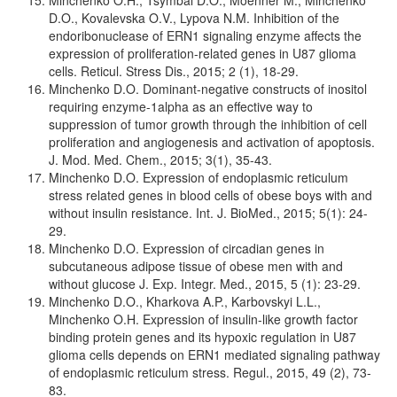
Minchenko O.H., Tsymbal D.O., Moenner M., Minchenko
D.O., Kovalevska O.V., Lypova N.M. Inhibition of the
endoribonuclease of ERN1 signaling enzyme affects the
expression of proliferation-related genes in U87 glioma
cells. Reticul. Stress Dis., 2015; 2 (1), 18-29.
Minchenko D.O. Dominant-negative constructs of inositol
requiring enzyme-1alpha as an effective way to
suppression of tumor growth through the inhibition of cell
proliferation and angiogenesis and activation of apoptosis.
J. Mod. Med. Chem., 2015; 3(1), 35-43.
Minchenko D.O. Expression of endoplasmic reticulum
stress related genes in blood cells of obese boys with and
without insulin resistance. Int. J. BioMed., 2015; 5(1): 24-
29.
Minchenko D.O. Expression of circadian genes in
subcutaneous adipose tissue of obese men with and
without glucose J. Exp. Integr. Med., 2015, 5 (1): 23-29.
Minchenko D.O., Kharkova A.P., Karbovskyi L.L.,
Minchenko O.H. Expression of insulin-like growth factor
binding protein genes and its hypoxic regulation in U87
glioma cells depends on ERN1 mediated signaling pathway
of endoplasmic reticulum stress. Regul., 2015, 49 (2), 73-
83.