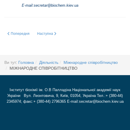
E-mail:
secretar@biochem.kiev.ua
Попередня стаття: 24 травня 2026 року в Інституті біохімії ім. О.В. Палл
Наступна стаття: 9 листопада 2016 р. в Інституті біохім
Попередня
Наступна
Ви тут:
Головна
Діяльність
Міжнародне співробітництво
МІЖНАРОДНЕ СПІВРОБІТНИЦТВО
Інститут біохімії ім. О.В Палладіна Національної академії наук
України Вул. Леонтовича, 9, Київ, 01054, Україна Тел.:+ (380-44)
2345974; факс:+ (380-44) 2796365 E-mail:secretar@biochem.kiev.ua