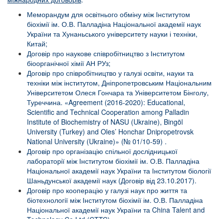
Меморандум для освітнього обміну між Інститутом
біохімії ім. О.В. Палладіна Національної академії наук
України та Хунаньського університету науки і техніки,
Китай;
Договір про наукове співробітництво з Інститутом
біоорганічної хімії АН РУз;
Договір про співробітництво у галузі освіти, науки та
техніки між інститутом, Дніпропетровським Національним
Університетом Олеся Гончара та Університетом Бінголу,
Туреччина. «Agreement (2016-2020): Educational,
Scientific and Technical Cooperation among Palladin
Institute of Biochemistry of NASU (Ukraine), Bingöl
University (Turkey) and Oles’ Honchar Dnipropetrovsk
National University (Ukraine)» (№ 01/10-59) .
Договір про організацію спільної дослідницької
лабораторії між Інститутом біохімії ім. О.В. Палладіна
Національної академії наук України та Інститутом біології
Шаньдунської академії наук (Договір від 23.10.2017).
Договір про кооперацію у галузі наук про життя та
біотехнології між Інститутом біохімії ім. О.В. Палладіна
Національної академії наук України та China Talent and