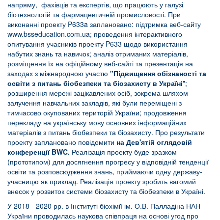
напряму, фахівців та експертів, що працюють у галузі
біотехнологій та фармацевтичній промисловості. При
виконанні проекту P633a заплановано: підтримка веб-сайту
www.bsseducation.com.ua
; проведення інтерактивного
опитування учасників проекту P633 щодо використання
набутих знань та навичок; аналіз отриманих матеріалів,
розміщення їх на офіційному веб-сайті та презентація на
заходах з міжнародною участю
"Підвищення обізнаності та
освіти з питань біобезпеки та біозахисту в Україні
";
розширення мережі зацікавлених осіб, зокрема шляхом
залучення навчальних закладів, які були переміщені з
тимчасово окупованих територій України; продовження
перекладу на українську мову основних інформаційних
матеріалів з питань біобезпеки та біозахисту. Про результати
проекту заплановано повідомити
на Дев'ятій оглядовій
конференції BWC.
Реалізація проекту буде зразком
(прототипом) для досягнення прогресу у відповідній тенденції
освіти та розповсюдження знань, приймаючи одну державу-
учасницю як приклад. Реалізація проекту зробить вагомий
внесок у розвиток системи біозахисту та біобезпеки в Україні.
У 2018 - 2020 рр. в Інституті біохімії ім. О.В. Палладіна НАН
України проводилась наукова співпраця на основі угод про