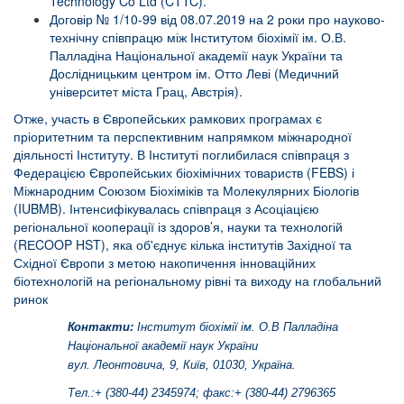
Technology Co Ltd (CTTC).
Договір № 1/10-99 від 08.07.2019 на 2 роки про науково-
технічну співпрацю між Інститутом біохімії ім. О.В.
Палладіна Національної академії наук України та
Дослідницьким центром ім. Отто Леві (Медичний
університет міста Грац, Австрія).
Отже, участь в Європейських рамкових програмах є
пріоритетним та перспективним напрямком міжнародної
діяльності Інституту. В Інституті поглибилася співпраця з
Федерацією Європейських біохімічних товариств (FEBS) і
Міжнародним Союзом Біохіміків та Молекулярних Біологів
(IUBMB). Інтенсифікувалась співпраця з Асоціацією
регіональної кооперації із здоров’я, науки та технологій
(RЕCOOP HST), яка об'єднує кілька інститутів Західної та
Східної Європи з метою накопичення інноваційних
біотехнологій на регіональному рівні та виходу на глобальний
ринок
Контакти:
Інститут біохімії ім. О.В Палладіна
Національної академії наук України
вул. Леонтовича, 9, Київ, 01030, Україна.
Тел.:+ (380-44) 2345974; факс:+ (380-44) 2796365