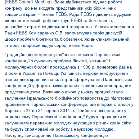
(FEBS Council Meeting). Вона відбувається під час роботи
конгресу, до неї входять представники усіх біохімічних
товариств країн ‒ членів FEBS. Рада FEBS підводить підсумки
діяльності комісій, робочих груп FEBS та його членів,
розробляє стратегію діяльності товариства. У рамках засідання
Ради FEBS Комісаренко С.В. започаткував серію дискусій
щодо проблем біоетики та біобезпеки, які викликали значний
інтерес і широкий відгук серед членів Ради.
Традиційні двосторонні українсько-польські Парнасівські
конференції з сучасних проблем біохімії, клітинної і
молекулярної біології проводились з 1996 р. почергово раз на
2 роки в Україні та Польщі. Успішність періодичних зустрічей
вчених двох країн визначила трансформування Парнасівських
конференцій у формат міжнародних із широким міжнародним
представництвом. Важливою віхою у цьому процесі стало
залучення Ізраїльського біохімічного товариства до підготовки і
проведення Парнасівських конференцій, що вперше сталося у
Варшаві з 27 по 31 серпня 2011 р. Прийнято рішення, що у
подальшому Парнасівські конференції будуть проходити із
залученням переважно молодих науковців з різних країн світу
та будуть спрямовані на роботу з науковою молоддю.
Наступну тристоронню Парнасівську конференцію