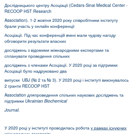
Дослідницького центру Асоціації (Cedars-Sinai Medical Center -
RЕCOOP HST Research
Association). 1-2 жовтня 2020 року співробітники інституту
брали участь у онлайн конференції
Асоціації. Під час конференцій вчені мали чудову нагоду
обговорити результати власних
досліджень з відомими міжнародними експертами та
спланувати проведення спільних
досліджень з членами Асоціації. У 2020 році за підтримки
Асоціації було надруковано два
випуски UBJ (№ 2 та № 3). У 2020 році і інституті виконувалось
2 гранти RECOOP HST
Association дляпроведення спільних наукових досліджень та
підтримки
Ukrainian
Biochemical
Journal
.
У 2020 році у інституті проводилась робота
у рамках існуючих
міжнародних договорів
: