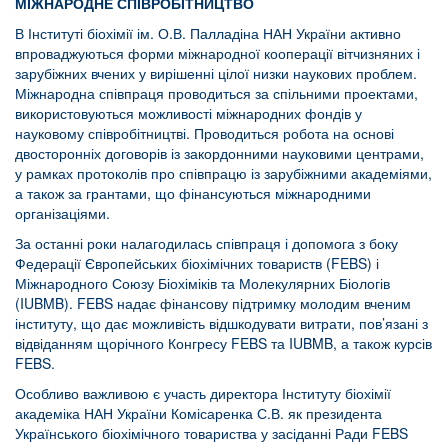
МІЖНАРОДНЕ СПІВРОБІТНИЦТВО
В Інституті біохімії ім. О.В. Палладіна НАН України активно
впроваджуються форми міжнародної кооперації вітчизняних і
зарубіжних вчених у вирішенні цілої низки наукових проблем.
Міжнародна співпраця проводиться за спільними проектами,
використовуються можливості міжнародних фондів у
науковому співробітництві. Проводиться робота на основі
двосторонніх договорів із закордонними науковими центрами,
у рамках протоколів про співпрацю із зарубіжними академіями,
а також за грантами, що фінансуються міжнародними
організаціями.
За останні роки налагодилась співпраця і допомога з боку
Федерації Європейських біохімічних товариств (FEBS) і
Міжнародного Союзу Біохіміків та Молекулярних Біологів
(IUBMB). FEBS надає фінансову підтримку молодим вченим
інституту, що дає можливість відшкодувати витрати, пов’язані з
відвіданням щорічного Конгресу FEBS та IUBMB, а також курсів
FEBS.
Особливо важливою є участь директора Інституту біохімії
академіка НАН України Комісаренка С.В. як президента
Українського біохімічного товариства у засіданні Ради FEBS