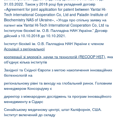
31.03.2022. Також у 2018 році був укладений договір
«Agreement for joint application for patent between Yantai Hi-
Tech international Cooperation Co, Ltd and Paladin Institute of
Biochemistry NAS of Ukraine», «Угода про спільну заявку на
патент між Yantai Hi-Tech International Cooperation Co, Ltd та
Інститутом біохімії ім. О.В. Палладіна НАН України.” Договір
дійсний з 10.10.2018 до 10.10.2021.
Інститут біохімії ім. О.В. Палладіна НАН України є членом
Асоціації з регіональної
кооперації зі здоров’я, науки та технологій (RЕCOOP HST)
, яка
об'єднує кілька інститутів
Західної та Східної Європи з метою накопичення інноваційних
біотехнологій на
регіональному рівні та виходу на глобальний ринок. Головним
менеджером Консорціуму є
директор з міжнародних досліджень та програм інноваційного
менеджменту в Сідарс
Синайському медичному центрі, штат Каліфорнія, США.
Інститут включений до складу