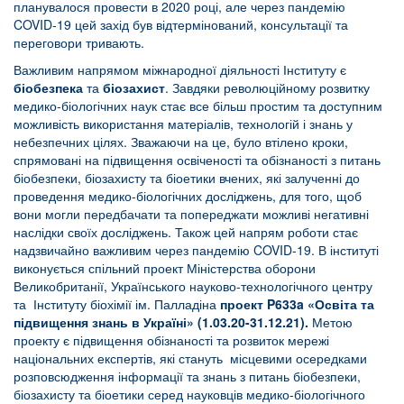
планувалося провести в 2020 році, але через пандемію
COVID-19 цей захід був відтермінований, консультації та
переговори тривають.
Важливим напрямом міжнародної діяльності Інституту є
біобезпека
та
біозахист
. Завдяки революційному розвитку
медико-біологічних наук стає все більш простим та доступним
можливість використання матеріалів, технологій і знань у
небезпечних цілях. Зважаючи на це, було втілено кроки,
спрямовані на підвищення освіченості та обізнаності з питань
біобезпеки, біозахисту та біоетики вчених, які залученні до
проведення медико-біологічних досліджень, для того, щоб
вони могли передбачати та попереджати можливі негативні
наслідки своїх досліджень. Також цей напрям роботи стає
надзвичайно важливим через пандемію COVID-19. В інституті
виконується спільний проект Міністерства оборони
Великобританії, Українського науково-технологічного центру
та Інституту біохімії ім. Палладіна
проект P633a «Освіта та
підвищення знань в Україні» (1.03.20-31.12.21).
Метою
проекту є підвищення обізнаності та розвиток мережі
національних експертів, які стануть місцевими осередками
розповсюдження інформації та знань з питань біобезпеки,
біозахисту та біоетики серед науковців медико-біологічного