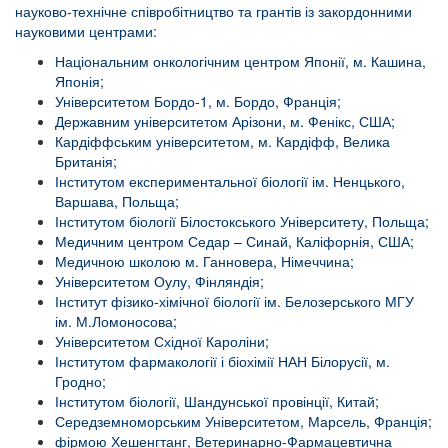
науково-технічне співробітництво та грантів із закордонними
науковими центрами:
Національним онкологічним центром Японії, м. Кашина,
Японія;
Університетом Бордо-1, м. Бордо, Франція;
Державним університетом Арізони, м. Фенікс, США;
Кардіффським університетом, м. Кардіфф, Велика
Британія;
Інститутом експериментальної біології ім. Ненцького,
Варшава, Польща;
Інститутом біології Білостокського Університету, Польща;
Медичним центром Седар – Синай, Каліфорнія, США;
Медичною школою м. Ганновера, Німеччина;
Університетом Оулу, Фінляндія;
Інститут фізико-хімічної біології ім. Белозерського МГУ
ім. М.Ломоносова;
Університетом Східної Кароліни;
Інститутом фармакології і біохімії НАН Білорусії, м.
Гродно;
Інститутом біології, Шандунської провінції, Китай;
Середземноморським Університетом, Марсель, Франція;
фірмою Хешенгтанг, Ветеринарно-Фармацевтична