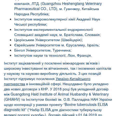
компанія, ЛТД. (Guangzhou Heshengtang Veterinary
Pharmaceutical CO., LTD), м. Гуанчжоу, Китайська
Народна Республіка;
Інститутом макромолекулярної хімії Академії Наук
Чеської республіки;
Інститутом експериментальної ендокринології
Словацької академії наук, м. Братіслава, Словакія;
Цюріхським Університетом (Швейцарія);
Єврейським Університетом м. Єрусалиму, Ізраїль;
Бінгол Університетом, Туреччина;
Інститутом науки та технології, Ліон, Франція.
Інститут зацікавлений у посиленні міжнародних зв’язків і
широкому інвестуванні як вітчизняних, так і іноземних капіталів
у наукову та науково-виробничу діяльність. З цих позицій
Інститут підтримує посилення
Україно-Китайського
партнерства
в інноваційній сфері. Нещодавно було укладено
два нових договори з КНР. У 2018 році був укладений договір
між Guangdong Haid Institute of Animal Husbandry & Veterinary
(GHIAHV) та Інститутом біохімії ім. О.В. Палладіна НАН України
щодо кооперації у рамках проекту “Bovine tuberculosis ELISA
diagnostic kit” (“Набір ELISA для діагностики туберкульозу
великої рогатої худоби»). Договір дійсний з 01.04.2019 до