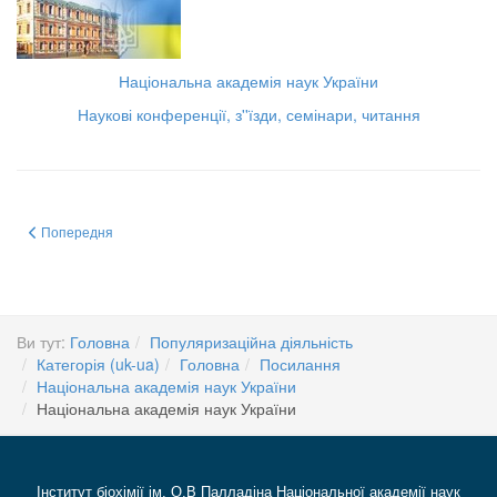
Національна академія наук України
Наукові конференції, з''їзди, семінари, читання
Попередня стаття: Наукова спільнота України понесла тяжку втрату – 1 ли
Попередня
Ви тут:
Головна
Популяризаційна діяльність
Категорія (uk-ua)
Головна
Посилання
Національна академія наук України
Національна академія наук України
Інститут біохімії ім. О.В Палладіна Національної академії наук