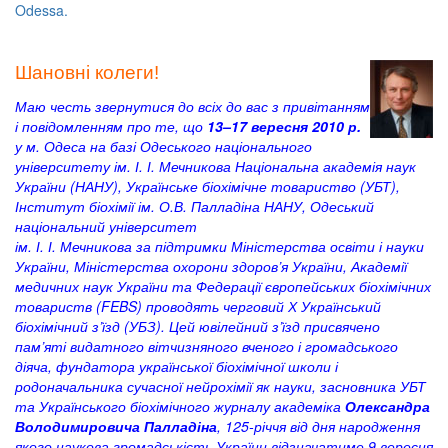
Odessa.
Шановні колеги!
Маю честь звернутися до всіх до вас з привітанням
і повідомленням про те, що
13–17 вересня 2010 р.
у м. Одеса на базі Одеського національного
університету ім. І. І. Мечникова Національна академія наук
України (НАНУ), Українське біохімічне товариство (УБТ),
Інститут біохімії ім. О.В. Палладіна НАНУ, Одеський
національний університет
ім. І. І. Мечникова за підтримки Міністерства освіти і науки
України, Міністерства охорони здоров’я України, Академії
медичних наук України та Федерації європейських біохімічних
товариств (FEBS) проводять черговий Х Український
біохімічний з’їзд (УБЗ). Цей ювілейний з’їзд присвячено
пам’яті видатного вітчизняного вченого і громадського
діяча, фундатора української біохімічної школи і
родоначальника сучасної нейрохімії як науки, засновника УБТ
та Українського біохімічного журналу академіка
Олександра
Володимировича Палладіна
, 125-річчя від дня народження
якого наукова громадськість України відзначатиме 9 вересня