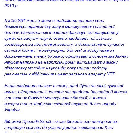
2010 р.
Х з’їзд УБТ має на меті ознайомити широке коло
біохіміків,спеціалістів у галузі молекулярної і клітинної
біології, біотехнології та інших фахівців, які працюють у
суміжних галузях науки, освіти, медицини, сільського
господарства або промисловості, з досягненнями сучасної
світової біохімії і молекулярної біології; зі здобутками і
досягненнями вчених України; сформувати основні завдання і
наукові напрями на найближчі роки; активізувати якісну
підготовку молодих науковців; покращити роботу
регіональних відділень та центрального апарату УБТ.
Наше завдання полягає в тому, щоб бути на рівні сучасної
науки, підтримати її прогрес та зробити достойний внесок
у розвиток біохімії і молекулярної біології, а також
використати здобутки світової науки на благо народу
України.
Від імені Президії Українського біохімічного товариства
запрошую всіх вас до участі у роботі ювілейного Х-го