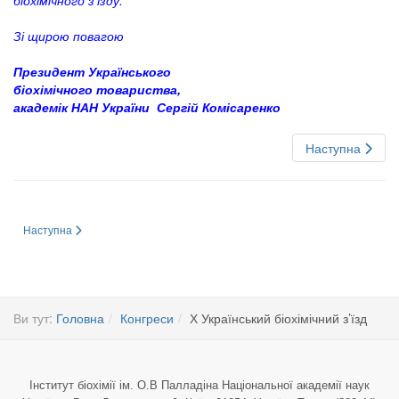
біохімічного з’їзду.
Зі щирою повагою
Президент Українського
біохімічного товариства,
академік НАН України Сергій Комісаренко
Наступна
Наступна стаття: Х Український біохімічний з’їзд Вересень 13-17, 2010, м.
Наступна
Ви тут:
Головна
Конгреси
Х Український біохімічний з’їзд
Інститут біохімії ім. О.В Палладіна Національної академії наук