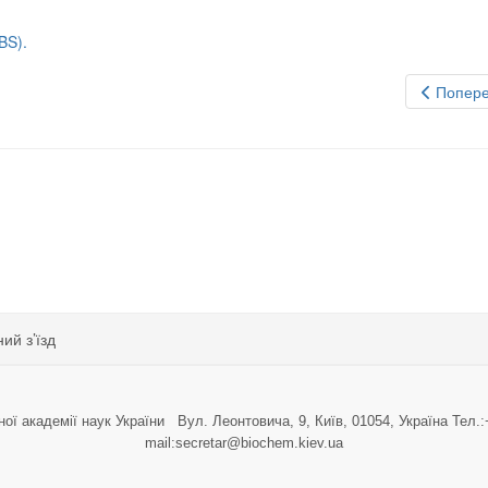
BS).
Попере
13-17, 2010, м. Одеса.
ий з’їзд
ної академії наук України Вул. Леонтовича, 9, Київ, 01054, Україна Тел.:
mail:secretar@biochem.kiev.ua