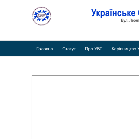
Головна
Статут
Про УБТ
Керівництво 