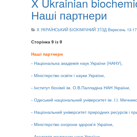
X Ukrainian biochemi
Наші партнери
X УКРАЇНСЬКИЙ БІОХІМІЧНИЙ З’ЇЗД Вересень 13-17
Сторінка 9 із 9
Наші партнери
-
Національна академія наук України (НАНУ),
-
Міністерство освіти і науки України,
-
Інститут біохімії ім. О.В.Палладіна НАН України,
-
Одеський національний університет ім. І.І. Мечник
-
Національний університет природних ресурсів і п
-
Міністерство охорони здоров’я України,
-
Академія медичних наук України,