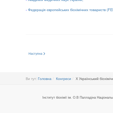
-
Федерація європейських біохімічних товариств (FE
Наступна стаття: Х Український біохімічний з’їзд Вересень 
Наступна
Ви тут:
Головна
Конгреси
Х Український біохімічн
Інститут біохімії ім. О.В Палладіна Національ