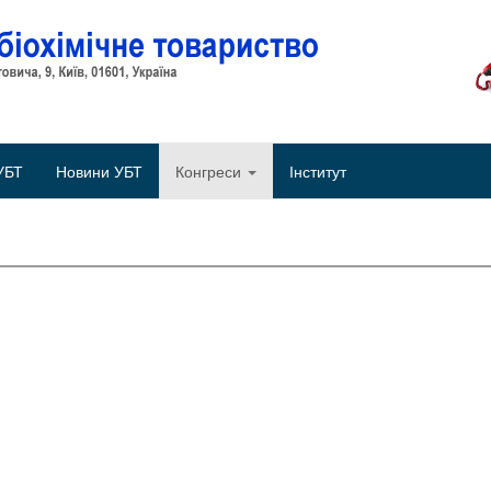
Об
УБТ
Новини УБТ
Конгреси
Інститут