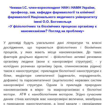
Чекман І.С. член-кореспондент НАН і НАМН України,
професор, зав. кафедри фармакології та клінічної
фармакології Національного медичного університету
імені О.О. Богомольця
«У фізіологічних та біохімічних процесах організму є
наномеханізми? Погляд на проблему»
У доповіді будуть узагальнені дані літератури та власні
дослідження, що торкаються фізіологічних і біохімічних
процесів, у яких мають місце наномеханізми. До таких
факторів доцільно віднести: - фізіологічно активні речовини
організму людини (вони є нанорозмірні структури); - у
колоїдних розчинах організму (кров, спинномозкова рідина)
також є наноструктури; -прикладом біологічної наноструктури є
білки, медіатори симпатичної (адреналін, норадреналін,
дофамін) та парасимпатичної (ацетилхолін) нервових систем
нанорозмірні структури. Одним із прикладів природних
наномеханізмів в мікро- та макроорганізмах є біологічні
мотори. АТФ є нанобіологічним мотором. Згідно сучасним
даним стінка капілярів має нанорозмірні величини, мембрана
є природною наноструктурою, а іонні канали – своєрідними