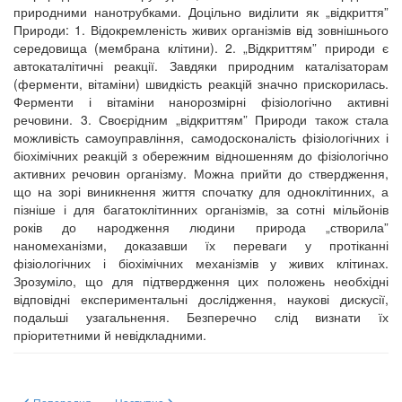
природними нанотрубками. Доцільно виділити як „відкриття”
Природи: 1. Відокремленість живих організмів від зовнішнього
середовища (мембрана клітини). 2. „Відкриттям” природи є
автокаталітичні реакції. Завдяки природним каталізаторам
(ферменти, вітаміни) швидкість реакцій значно прискорилась.
Ферменти і вітаміни нанорозмірні фізіологічно активні
речовини. 3. Своєрідним „відкриттям” Природи також стала
можливість самоуправління, самодосконалість фізіологічних і
біохімічних реакцій з обережним відношенням до фізіологічно
активних речовин організму. Можна прийти до ствердження,
що на зорі виникнення життя спочатку для одноклітинних, а
пізніше і для багатоклітинних організмів, за сотні мільйонів
років до народження людини природа „створила”
наномеханізми, доказавши їх переваги у протіканні
фізіологічних і біохімічних механізмів у живих клітинах.
Зрозуміло, що для підтвердження цих положень необхідні
відповідні експериментальні дослідження, наукові дискусії,
подальші узагальнення. Безперечно слід визнати їх
пріоритетними й невідкладними.
Попередня стаття: Молекулярные основы оксидативно-нитративного стр
Наступна стаття: РОЛЬ PARP И ПРОЦЕССА ПОЛИ