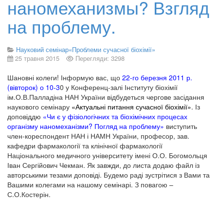
наномеханизмы? Взгляд
на проблему.
Науковий семінар«Проблеми сучасної біохімії»
25 травня 2015
Перегляди: 3298
Шановні колеги! Інформую вас, що
22-го березня 2011 р.
(вівторок) о 10-3
0 у Конференц-залі Інституту біохімії
ім.О.В.Палладіна НАН України відбудеться чергове засідання
наукового семінару
«Актуальні питання сучасної біохімії»
. Із
доповіддю
«Чи є у фізіологічних та біохімічних процесах
організму наномеханізми? Погляд на проблему»
виступить
член-кореспондент НАН і НАМН України, професор, зав.
кафедри фармакології та клінічної фармакології
Національного медичного університету імені О.О. Богомольця
Іван Сергійович Чекман. Як завжди, до листа додаю файл із
авторськими тезами доповіді. Будемо раді зустрітися з Вами та
Вашими колегами на нашому семінарі. З повагою –
С.О.Костерін.