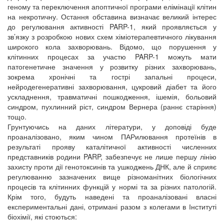
геному та переключення апоптичної програми елімінації клітин
на некротичну. Остання обставина визначає великий інтерес
до регулювання активності PARP-1, який проявляється у
зв’язку з розробкою нових схем хіміотерапевтичного лікування
широкого кола захворювань. Відомо, що порушення у
клітинних процесах за участю PARP-1 можуть мати
патогенетичне значення у розвитку різних захворювань,
зокрема хронічні та гострі запальні процеси,
нейродегенеративні захворювання, цукровий діабет та його
ускладнення, травматичні пошкодження, ішемія, больовий
синдром, пухлинний ріст, синдром Вернера (раннє старіння)
тощо.
Грунтуючись на даних літератури, у доповіді буде
проаналізовано, яким чином ПАРилювання протеїнів в
результаті прояву каталітичної активності численних
представників родини PARP, забезпечує не лише першу лінію
захисту проти дії генотоксинів та ушкоджень ДНК, але й сприяє
регулюванню зазначених вище різноманітних біологічних
процесів та клітинних функцій у нормі та за різних патологій.
Крім того, будуть наведені та проаналізовані власні
експериментальні дані, отримані разом з колегами в Інституті
біохімії, які стоються: