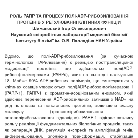
РОЛЬ PARP ТА ПРОЦЕСУ ПОЛІ-ADP-РИБОЗИЛЮВАННЯ
ПРОТЕЇНІВ У РЕГУЛЮВАННІ КЛІТИНИХ ФУНКЦІЙ
Шиманський Ігор Олександрович
Науковий співробітник лабораторії медичної біохімії
Інституту біохімії ім. О.В. Палладіна НАН України
Відомо, шо полі-ADP-рибозилювання (за сучасною
термінологією ПАРилювання) є реакцією посттрансляційної
модифікації протеїнів, що здійснюється полі(ADP-
рибозо)полімеразами (PARPs), яких на сьогодні налічується
18. Майже 90% ADP-рибозних полімерів, що синтезуються у
клітинах ссавців утворюються полі(ADP-рибозо)полімеразою 1
(PARP-1). PARP-1 є хроматин-асоційованим ензимом, який
здійснює перенесення ADP-рибозильних залишків з NAD+ на
ряд гістонових та негістонових протеїнів, включаючи власну
молекулу (трансполірибозилювання та
автополірибозилювання відповідно). PARP-1 відіграє важливу
роль у реалізації фундаментальних біологічних процесів, таких
як репарація ДНК, регуляція експресії та ампліфікації генів,
диференціювання, злоякісна трансформація, стабілізація