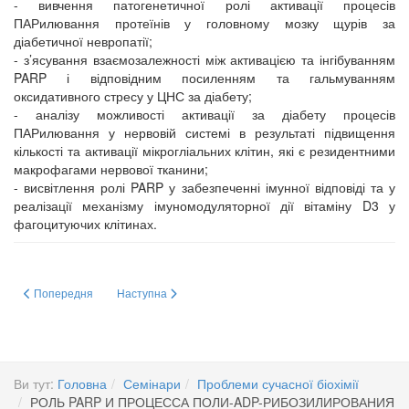
- вивчення патогенетичної ролі активації процесів
ПАРилювання протеїнів у головному мозку щурів за
діабетичної невропатії;
- з’ясування взаємозалежності між активацією та інгібуванням
PARP і відповідним посиленням та гальмуванням
оксидативного стресу у ЦНС за діабету;
- аналізу можливості активації за діабету процесів
ПАРилювання у нервовій системі в результаті підвищення
кількості та активації мікрогліальних клітин, які є резидентними
макрофагами нервової тканини;
- висвітлення ролі PARP у забезпеченні імунної відповіді та у
реалізації механізму імуномодуляторної дії вітаміну D3 у
фагоцитуючих клітинах.
Попередня стаття: Есть ли в физиологических и биохимических процесс
Наступна стаття: Аккумуляция и высвобождение глута
Попередня
Наступна
Ви тут:
Головна
Семінари
Проблеми сучасної біохімії
РОЛЬ PARP И ПРОЦЕССА ПОЛИ-ADP-РИБОЗИЛИРОВАНИЯ