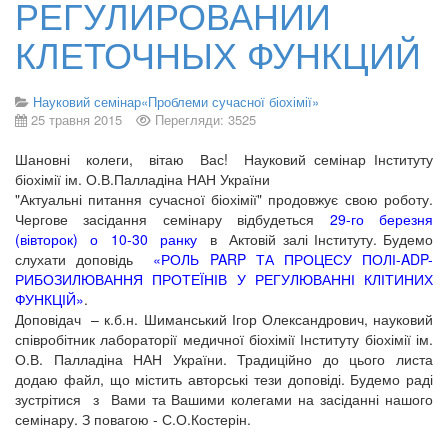
РЕГУЛИРОВАНИИ
КЛЕТОЧНЫХ ФУНКЦИЙ
Науковий семінар«Проблеми сучасної біохімії»
25 травня 2015
Перегляди: 3525
Шановні колеги, вітаю Вас! Науковий семінар Інституту
біохімії ім. О.В.Палладіна НАН України
"Актуальні питання сучасної біохімії" продовжує свою роботу.
Чергове засідання семінару відбудеться
29-го березня
(вівторок) о 10-30 ранку
в Актовій залі Інституту. Будемо
слухати доповідь
«РОЛЬ PARP ТА ПРОЦЕСУ ПОЛІ-ADP-
РИБОЗИЛЮВАННЯ ПРОТЕЇНІВ У РЕГУЛЮВАННІ КЛІТИНИХ
ФУНКЦІЙ»
.
Доповідач – к.б.н. Шиманський Ігор Олександрович, науковий
співробітник лабораторії медичної біохімії Інституту біохімії ім.
О.В. Палладіна НАН України. Традиційно до цього листа
додаю файл, що містить авторські тези доповіді. Будемо раді
зустрітися з Вами та Вашими колегами на засіданні нашого
семінару. З повагою - С.О.Костерін.