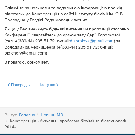
Слідкуйте за новинами та подальшою інформацією про хід
підготовки до Конференції на сайті Інституту біохімії ім. О.В.
Палладіна у Розділі Рада молодих вчених.
Якщо у Вас виникнуть будь-які питання чи пропозиції стосовно
Конференції, звертайтесь до оргкомітету Дар’ї Корольової
(тел. +(380-44) 235 51 72; e-mail:
d.korolova@gmail.com
) та
Володимира Чернишенка (+(380-44) 235 51 72; e-mail:
bio.cherv@gmail.com
)
З повагою, оргкомітет.
Попередня стаття: Наука - це справжня магія (фото)
Наступна стаття: Збори 14_11_13
Попередня
Наступна
Ви тут:
Головна
Новини МВ
Конференція «Актуальні проблеми біохімії та біотехнології –
2014»