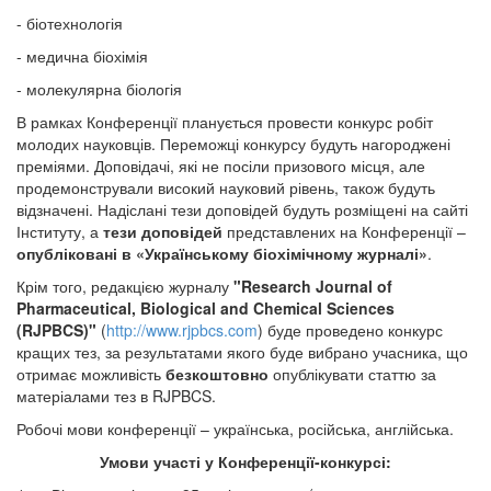
- біотехнологія
- медична біохімія
- молекулярна біологія
В рамках Конференції планується провести конкурс робіт
молодих науковців. Переможці конкурсу будуть нагороджені
преміями. Доповідачі, які не посіли призового місця, але
продемонстрували високий науковий рівень, також будуть
відзначені. Надіслані тези доповідей будуть розміщені на сайті
Інституту, а
тези доповідей
представлених на Конференції –
опубліковані в «Українському біохімічному журналі»
.
Крім того, редакцією журналу
"Research Journal of
Pharmaceutical, Biological and Chemical Sciences
(RJPBCS)"
(
http://www.rjpbcs.com
) буде проведено конкурс
кращих тез, за результатами якого буде вибрано учасника, що
отримає можливість
безкоштовно
опублікувати статтю за
матеріалами тез в RJPBCS.
Робочі мови конференції – українська, російська, англійська.
Умови участі у Конференції-конкурсі: