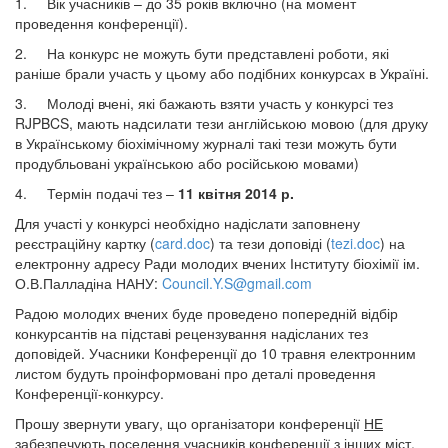
1. Вік учасників – до 35 років включно (на момент
проведення конференції).
2. На конкурс не можуть бути представлені роботи, які
раніше брали участь у цьому або подібних конкурсах в Україні.
3. Молоді вчені, які бажають взяти участь у конкурсі тез
RJPBCS, мають надсилати тези англійською мовою (для друку
в Українському біохімічному журналі такі тези можуть бути
продубльовані українською або російською мовами)
4. Термін подачі тез –
11 квітня 2014 р.
Для участі у конкурсі необхідно надіслати заповнену
реєстраційну картку (
card.doc
) та тези доповіді (
tezi.doc
) на
електронну адресу Ради молодих вчених Інституту біохімії ім.
О.В.Палладіна НАНУ:
Council.Y.S@gmail.com
Радою молодих вчених буде проведено попередній відбір
конкурсантів на підставі рецензування надісланих тез
доповідей. Учасники Конференції до 10 травня електронним
листом будуть проінформовані про деталі проведення
Конференції-конкурсу.
Прошу звернути увагу, що організатори конференції
НЕ
забезпечують поселення
учасників конференції з інших міст.