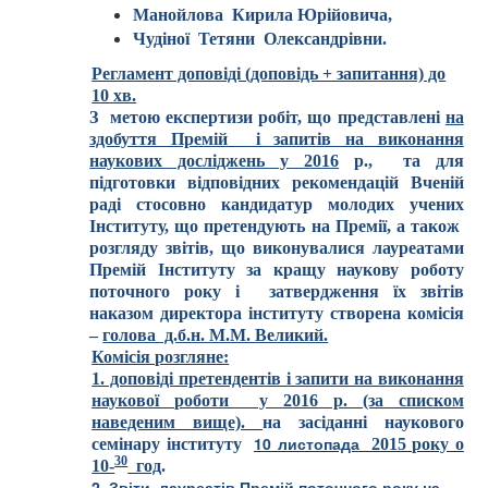
Манойлова Кирила Юрійовича,
Чудіної Тетяни Олександрівни.
Регламент доповіді (доповідь + запитання) до
10 хв.
З метою експертизи робіт, що представлені
на
здобуття Премій і запитів на виконання
наукових досліджень у 2016
р., та для
підготовки відповідних рекомендацій Вченій
раді стосовно кандидатур молодих учених
Інституту, що претендують на Премії, а також
розгляду звітів, що виконувалися лауреатами
Премій Інституту за кращу наукову роботу
поточного року і затвердження їх звітів
наказом директора інституту створена комісія
–
голова д.б.н. М.М. Великий.
Комісія розгляне:
1. доповіді претендентів і запити на виконання
наукової роботи у 2016 р. (за списком
наведеним вище).
на засіданні наукового
10 листопада
семінару інституту
2015 року о
30
10-
год
.
2. Звіти лауреатів Премій
поточного року
на