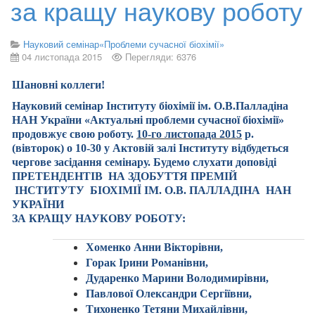
за кращу наукову роботу
Науковий семінар«Проблеми сучасної біохімії»
04 листопада 2015
Перегляди: 6376
Шановні коллеги
!
Науковий семінар Інституту біохімії ім. О.В.Палладіна
НАН України «Актуальні проблеми сучасної біохімії»
продовжує свою роботу.
10
-го листопада 2015
р.
(вівторок) о 10-30 у Актовій залі Інституту відбудеться
чергове засідання семінару. Будемо слухати доповід
і
ПРЕТЕНДЕНТІВ НА ЗДОБУТТЯ
ПРЕМІ
Й
ІНСТИТУТУ
БІОХІМІЇ ІМ. О.В. ПАЛЛАДІНА НАН
УКРАЇНИ
ЗА КРАЩУ НАУКОВУ РОБОТУ
:
Хоменко Анни Вікторівни,
Горак Ірини Романівни,
Дударенко Марини Володимирівни,
Павлової Олександри Сергіївни,
Тихоненко Тетяни Михайлівни,