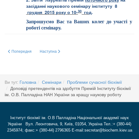
засіданні наукового семінару інституту
8
30
грудня 201
5
року о 10-
год
.
Запрошуємо Вас та Ваших колег до участі у
роботі семінару.
Попередня стаття: звітні доповіді лауреатів іменних премій для молод
Наступна стаття: Біобезпека, Біозахист, Біоетика: Їх мі
Попередня
Наступна
Ви тут:
Головна
Семінари
Проблеми сучасної біохімії
Доповіді претендентів на здобуття Премій Інституту біохімії
ім. О.В. Палладіна НАН України за кращу наукову роботу
Інститут біохімії ім. О.В Палладіна Національної академії наук
України Вул. Леонтовича, 9, Київ, 01054, Україна Тел.:+ (380-44)
2345974; факс:+ (380-44) 2796365 E-mail:secretar@biochem.kiev.ua