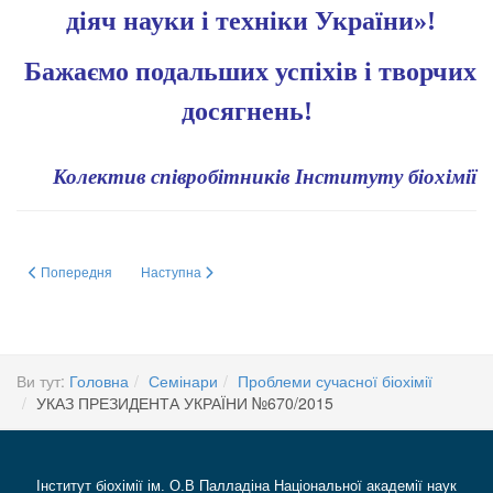
діяч науки і техніки України»!
Бажаємо подальших успіхів і творчих
досягнень!
Колектив співробітників Інституту біохімії
Попередня стаття: 16.12.2015 Президент НАН України академік Б.Є. Патон
Наступна стаття: Премії Верховної Ради України найта
Попередня
Наступна
Ви тут:
Головна
Семінари
Проблеми сучасної біохімії
УКАЗ ПРЕЗИДЕНТА УКРАЇНИ №670/2015
Інститут біохімії ім. О.В Палладіна Національної академії наук