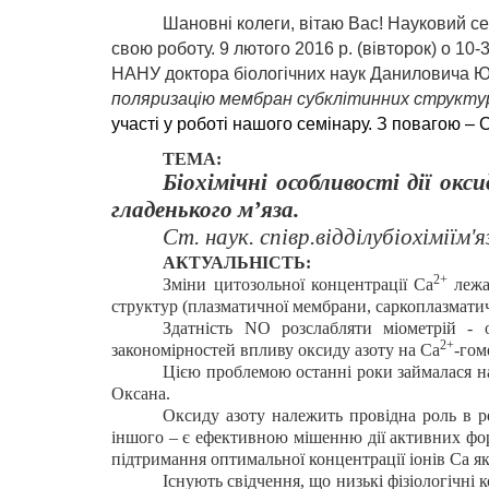
Шановні колеги, вітаю Вас!
Науковий сем
свою роботу. 9
лютого
2016
р
. (
вівторок
)
о
10-
НАНУ доктора біологічних наук Даниловича 
поляризацію мембран субклітинних структу
участі у роботі нашого семінару. З повагою – 
ТЕМА:
Біохімічні
особливості
дії окс
гладенького м’
яза
.
Ст
.
наук
.
співр
.
відділу
біохімії
м
'
я
АКТУАЛЬНІСТЬ:
2+
Зміни цитозольної концентрації Са
лежат
структур (плазматичної мембрани, саркоплазмати
Здатність
NO
розслабляти міометрій - о
2+
закономірностей впливу оксиду азоту на Са
-гом
Цією проблемою останні роки займалася нау
Оксана.
Оксиду азоту належить провідна роль в ре
іншого – є ефективною мішенню дії активних фор
підтримання оптимальної концентрації іонів Са як 
Існують свідчення, що низькі фізіологічні