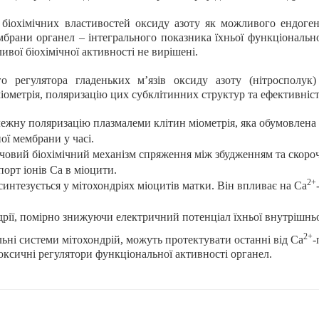
 біохімічних властивостей оксиду азоту як можливого ендоге
мбрани органел – інтегрального показника їхньої функціональн
вої біохімічної активності не вирішені.
го регулятора гладеньких м’язів оксиду азоту (нітросполук
іометрія, поляризацію цих субклітинних структур та ефективніс
лежну поляризацію плазмалеми клітин міометрія, яка обумовлена 
ої мембрани у часі.
човий біохімічний механізм спряження між збудженням та скоро
орт іонів Са в міоцити.
2+
интезується у мітохондріях міоцитів матки. Він впливає на Са
ії, помірно знижуючи електричний потенціал їхньої внутрішньо
2+
ьні системи мітохондрій, можуть протектувати останні від Са
-
оксичні регулятори функціональної активності органел.