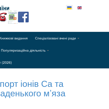
еріть свою мову
Книжкові видання
Спеціалізовані вчені ради
Популяризаційна діяльність
т (2026)
порт іонів Са та
аденького м’яза