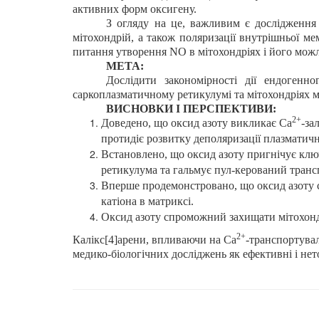
активних форм оксигену.
З огляду на це, важливим є дослідження
мітохондрій, а також поляризації внутрішньої ме
питання утворення NO в мітохондріях і його можли
МЕТА:
Дослідити закономірності дії ендогенно
саркоплазматичному ретикулумі та мітохондріях м
ВИСНОВКИ І ПЕРСПЕКТИВИ:
2+
Доведено, що оксид азоту викликає Са
-за
протидіє розвитку деполяризації плазматичн
Встановлено, що оксид азоту пригнічує клю
ретикулума та гальмує пул-керований трансп
Вперше продемонстровано, що оксид азоту с
катіона в матриксі.
Оксид азоту спроможний захищати мітохондр
2+
Калікс[4]арени, впливаючи на Са
-транспортувал
медико-біологічних досліджень як ефективні і нет