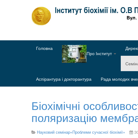
Головна
Дирек
Про Інститут
Семі
Аспірантура і докторантура
Рада молодих вче
Біохімічні особливос
поляризацію мембран
Науковий семінар«Проблеми сучасної біохімії»
3