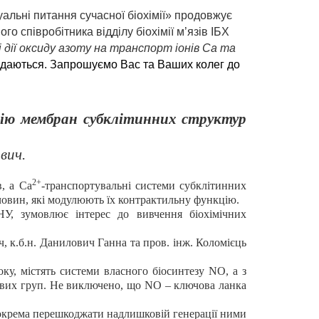
альні питання сучасної біохімії» продовжує
ого співробітника в
і
дділу біохімії м
’
язів ІБХ
і
дії оксиду азоту
н
а транспорт іонів Са та
 додаються. Запрошуємо Вас та Ваших колег до
цію мембран субклітинних структур
вич.
2+
, а Са
-транспортувальні системи субклітинних
човин, які модулюють їх контрактильну функцію.
НУ, зумовлює інтерес до вивчення біохімічних
ач, к.б.н. Данилович Ганна та пров. інж. Коломієць
боку, містять системи власного біосинтезу
NO
, а з
мових груп. Не виключено, що
NO
– ключова ланка
 зокрема перешкоджати надлишковій генерації ними