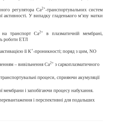
2+
нного регулятора Са
-транспортувальних систем
ої активності. У випадку гладенького м’язу матки
2+
) на транспорт Са
в плазматичній мембрані,
ть роботи ЕТЛ
+
активацією її К
-проникності; поряд з цим,
NO
2+
ченням – вивільнення Са
з саркоплазматичного
-транспортувальні процеси, сприяючи акумуляції
ї мембрани і запобігаючи процесу набухання.
перевантаження і перспективні для подальших