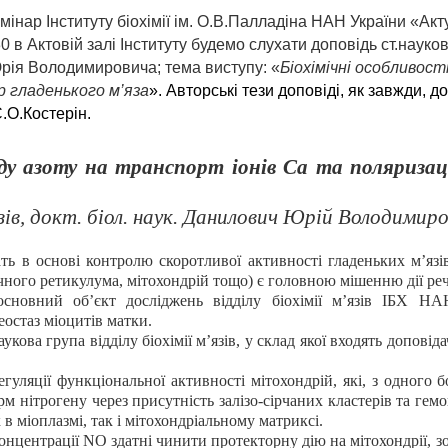
інар Інституту біохімії ім.
О.В.Палладіна НАН України «Акту
30
в Актовій залі Інституту будемо слухати доповідь ст
.
науков
Юрія Володимировича
; тема виступу:
«
Біохімічні
особливост
р гладенького м
’
яза
». Авторські тези доповіді, як завжди,
С.О.Костерін.
иду азоту
н
а транспорт іонів Са та поляриза
зів
,
докт
.
біол. наук. Данилович Юрій Володимиро
ь в основі контролю скоротливої активності гладеньких м’язів
чного ретикулума, мітохондрій тощо) є головною мішенню дії ре
сновний об’єкт досліджень відділу біохімії м’язів ІБХ НА
еостаз міоцитів матки.
кова група відділу біохімії м
’
язів, у склад якої входять доповід
гуляції функціональної активності мітохондрій
, які, з одного 
м нітрогену через присутність залізо-сірчаних кластерів та ге
в міоплазмі, так і мітохондріальному матриксі.
 концентрації NO здатні чинити протекторну дію на мітохондрії,