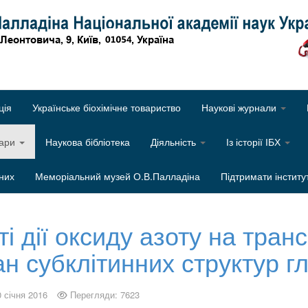
Об
ція
Українське біохімічне товариство
Наукові журнали
нари
Наукова бібліотека
Діяльність
Із історії ІБХ
них
Меморіальний музей О.В.Палладіна
Підтримати інститу
ті дії оксиду азоту на транс
 субклітинних структур гл
0 січня 2016
Перегляди: 7623