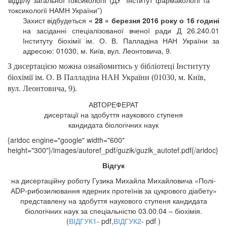
відділу загальної токсикології (ДУ “Інститут фармакології та
токсикології НАМН України”)
Захист відбудеться
« 28 » березня 2016 року о 16 годині
на засіданні спеціалізованої вченої ради Д 26.240.01
Інституту біохімії ім. О. В. Палладіна НАН України за
адресою: 01030, м. Київ, вул. Леонтовича, 9.
З дисертацією можна ознайомитись у бібліотеці Інституту
біохімії ім. О. В Палладіна НАН України (01030, м. Київ,
вул. Леонтовича, 9).
АВТОРЕФЕРАТ
дисертації на здобуття наукового ступеня
кандидата біологічних наук
{aridoc engine="google" width="600"
height="300"}/images/autoref_pdf/guzik/guzik_autotef.pdf{/aridoc}
Відгук
на дисертаційну роботу Гузика Михайла Михайловича «Полі-
АDР-рибозилювання ядерних протеїнів за цукрового діабету»
представлену на здобуття наукового ступеня кандидата
біологічних наук за спеціальністю 03.00.04 – біохімія.
(
ВІДГУК1
- pdf,
ВІДГУК2
- pdf )