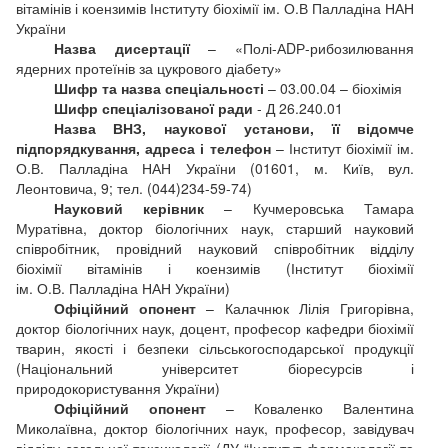
вітамінів і коензимів Інституту біохімії ім. О.В Палладіна НАН
України
Назва дисертації
– «Полі-АDР-рибозилювання
ядерних протеїнів за цукрового діабету»
Шифр та назва спеціальності
– 03.00.04 – біохімія
Шифр спеціалізованої ради
- Д 26.240.01
Назва ВНЗ, наукової установи, її відомче
підпорядкування, адреса і телефон
– Інститут біохімії ім.
О.В. Палладіна НАН України (01601, м. Київ, вул.
Леонтовича, 9; тел. (044)234-59-74)
Науковий керівник
– Кучмеровська Тамара
Муратівна, доктор біологічних наук, старший науковий
співробітник, провідний науковий співробітник відділу
біохімії вітамінів і коензимів (Інститут біохімії
ім. О.В. Палладіна НАН України)
Офіційний опонент
– Калачнюк Лілія Григорівна,
доктор біологічних наук, доцент, професор кафедри біохімії
тварин, якості і безпеки сільськогосподарської продукції
(Національний університет біоресурсів і
природокористування України)
Офіційний опонент
– Коваленко Валентина
Миколаївна, доктор біологічних наук, професор, завідувач