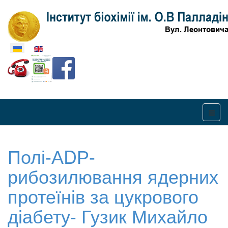
Оберіть свою мову
Полі-АDР-
рибозилювання ядерних
протеїнів за цукрового
діабету- Гузик Михайло