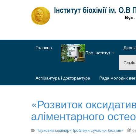
Головна
Дирек
Про Інститут
Семі
Аспірантура і докторантура
Рада молодих вче
«Розвиток оксидатив
аліментарного остео
Науковий семінар«Проблеми сучасної біохімії»
0