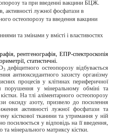
еопорозу та при введенні вакцини БЦЖ.
в, активності лужної фосфатази в
рного остеопорозу та введення вакцини
нями та змінами у вмісті і властивостях
рафія, рентгенографія, ЕПР-спектроскопія
ориметрії, статистичні.
 D
дефіцитного остеопорозу відбувається
3
лення антиоксидантного захисту організму
кисних процесів у клітинах периферичної
ся порушення у мінеральному обміні та
 кістки. На тлі аліментарного остеопорозу
ази оксиду азоту, призвело до посилення
ниження активності лужної фосфатази та
ену кісткової тканини та утримання у ній
о посилюється у відповідь на її введення,
го та мінерального матриксу кістки.