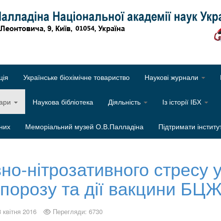
Об
ція
Українське біохімічне товариство
Наукові журнали
нари
Наукова бібліотека
Діяльність
Із історії ІБХ
них
Меморіальний музей О.В.Палладіна
Підтримати інститу
но-нітрозативного стресу у
порозу та дії вакцини БЦ
8 квітня 2016
Перегляди: 6730