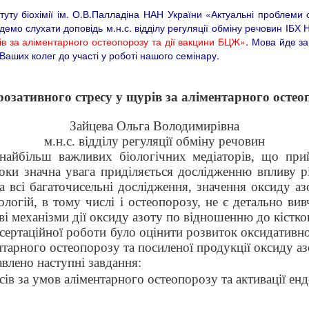
туту біохімії ім. О.В.Палладіна НАН України «Актуальні проблеми с
 будемо слухати доповідь м.н.с. відділу регуляції обміну речовин І
ів за аліментарного остеопорозу та дії вакцини БЦЖ
»
. Мова йде за
Ваших колег до участі у роботі нашого семінару.
озативного стресу у щурів за аліментарного осте
Зайцева Ольга Володимирівна
м.н.с. відділу регуляції обміну речовин
найбільш важливих біологічних медіаторів, що прий
роки значна увага приділяється дослідженню впливу р
а всі багаточисельні дослідження, значення
оксиду аз
ологій, в тому числі і остеопорозу, не є детально в
ві механізми дії
оксиду азоту по відношенню до кістков
ертаційної роботи було оцінити розвиток оксидативно-
ентарного остеопорозу та посиленої продукції оксиду а
влено наступні завдання:
сів за умов аліментарного остеопорозу та активації ен