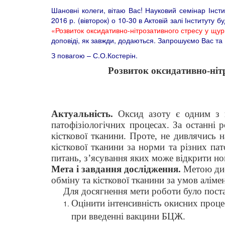
Шановні колеги, вітаю Вас! Науковий семінар Інсти
2016 р. (вівторок) о 10-30 в Актовій залі Інституту
«
Розвиток оксидативно-нітрозативного стресу у щур
доповіді, як завжди, додаються. Запрошуємо Вас та 
З повагою – С.О.Костерін.
Розвиток оксидативно-нітр
Актуальність.
Оксид азоту є одним з
патофізіологічних процесах.
За останні 
кісткової тканини.
Проте, н
е дивлячись н
кісткової тканини за норми та різних пат
питань, з’ясування яких може відкрити но
Мета і завдання дослідження.
Метою дис
обміну та кісткової тканини за умов алім
Для досягнення мети роботи було поста
Оцінити інтенсивність окисних проце
при введенні вакцини БЦЖ.