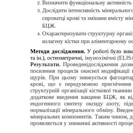
Визначити функціональну активність 
Дослідити інтенсивність мінерального
сироватці крові та змінами вмісту мі
БЦЖ.
Охарактеризувати структурну організ
колагену кістки при аліментарному о
Методи дослідження.
У роботі було вико
та ін.), остеометричні,
імунохімічні (ELIS
Результати.
Проведенідослідження дозв
посилення процесів окисної модифікації 
щурів. При цьому знижується фагоцитарн
крові, що є передумовою пригнічення 
структурній організації кісткової тканин
додаткове введення вакцини БЦЖ, як від
ендогенного синтезу оксиду азоту, під
нормалізації мінерального обміну. Введе
мінеральних компонентів. Таким чином, ді
проявляється у зниженні активності процесі