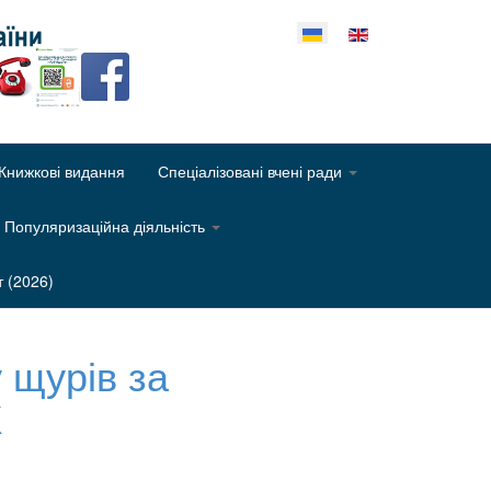
еріть свою мову
Книжкові видання
Спеціалізовані вчені ради
Популяризаційна діяльність
т (2026)
 щурів за
Ж