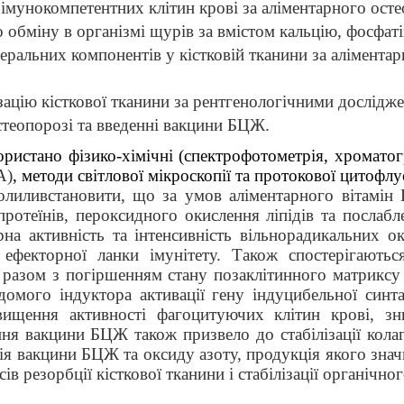
імунокомпетентних клітин крові за аліментарного ост
 обміну в організмі щурів за вмістом кальцію, фосфаті
неральних компонентів у кістковій тканини за алімента
ацію кісткової тканини за рентгенологічними досліджен
стеопорозі та введенні вакцини БЦЖ.
ристано фізико-хімічні (спектрофотометрія, хроматог
A)
, методи світлової мікроскопії та протокової цитофлу
олиливстановити, що за умов
аліментарного вітамін
протеїнів, пероксидного окислення ліпідів та послаб
а активність та інтенсивність вільнорадикальних о
ефекторної ланки імунітету. Також спостерігають
и разом з погіршенням стану позаклітинного матриксу
омого індуктора активації гену індуцибельної синт
вищення активності фагоцитуючих клітин крові, з
ння вакцини БЦЖ також призвело до стабілізації колаг
я вакцини БЦЖ та оксиду азоту, продукція якого значн
в резорбції кісткової тканини і стабілізації органічно