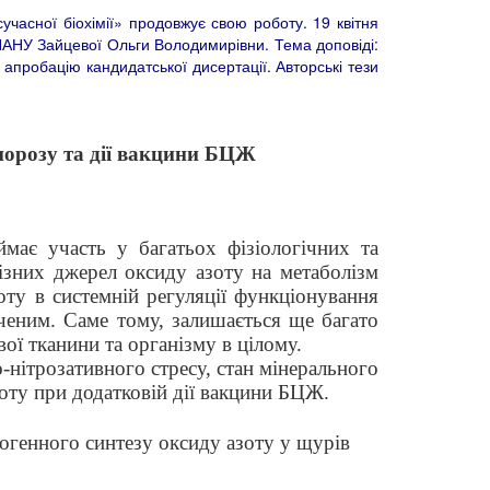
учасної біохімії» продовжує свою роботу. 19 квітня
БХ НАНУ Зайцевої Ольги Володимирівни. Тема доповіді:
 апробацію кандидатської дисертації. Авторські тези
опорозу та дії вакцини БЦЖ
має участь у багатьох фізіологічних та
ізних джерел оксиду азоту на метаболізм
оту
в системній регуляції функціонування
ивченим. Саме тому, залишається ще багато
ої тканини та організму в цілому
.
нітрозативного стресу, стан мінерального
зоту при додатковій дії вакцини БЦЖ.
догенного синтезу оксиду азоту у щурів