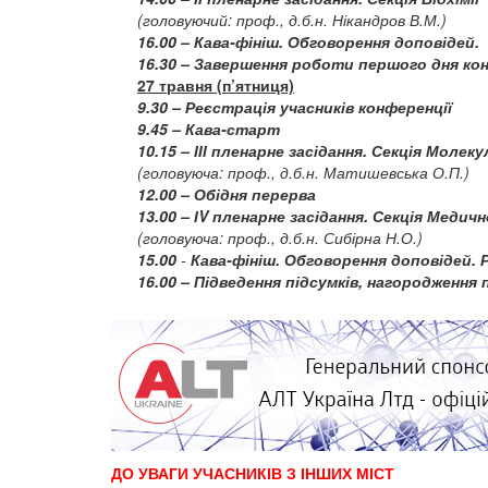
(головуючий: проф., д.б.н. Нікандров В.М.)
16.00 – Кава-фініш. Обговорення доповідей.
16.30 – Завершення роботи першого дня ко
27 травня (п’ятниця)
9.30 – Реєстрація учасників конференції
9.45 – Кава-старт
10.15 – ІІІ пленарне засідання. Секція Молеку
(головуюча: проф., д.б.н. Матишевська О.П.)
12.00 – Обідня перерва
13.00 – ІV пленарне засідання. Секція Медичн
(головуюча: проф., д.б.н. Сибірна Н.О.)
15.00
-
Кава-фініш. Обговорення доповідей. Р
16.00 – Підведення підсумків, нагородження
ДО УВАГИ УЧАСНИКІВ З ІНШИХ МІСТ