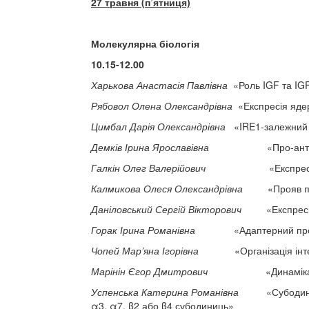
27 травня (п’ятниця)
Молекулярна біологія
10.15-12.00
Харькова Анастасія Павлівна
«Роль IGF та IGFB
Рябовол Олена Олександрівна
«Експресія ядерн
Цимбал Дарія Олександрівна
«IRE1-залежний ш
Демків Ірина Ярославівна
«Про-антиоксидантни
Галкін Олег Валерійович
«Експресія генів сп
Калмикова Олеся Олександрівна
«Прояв пухлин
Даніловський Сергій Вікторович
«Експресія ген
Горак Ірина Романівна
«Адаптерний протеїн Ru
Чопей Мар’яна Ігорівна
«Організація інтерфа
Марінін Єгор Дмитрович
«Динаміка відновлен
Успенська Катерина Романівна
«Субодиничний
α3, α7, β2 або β4 субодиниць»