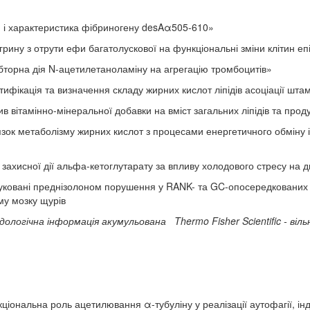
і характеристика фібриногену desAα505-610»
грину з отрути ефи багатолускової на функціональні зміни клітин е
ія N-ацетилетаноламіну на агрегацію тромбоцитів»
ифікація та визначення складу жирних кислот ліпідів асоціації штам
-мінеральної добавки на вміст загальних ліпідів та продуктів 
зок метаболізму жирних кислот з процесами енергетичного обміну і 
ї дії альфа-кетоглутарату за впливу холодового стресу на дво
вані преднізолоном порушення у RANK- та GC-опосередкованих си
му мозку щурів
логічна інформація акумульована Thermo Fisher Scientific - віл
оль ацетилювання α-тубуліну у реалізації аутофагії, індук