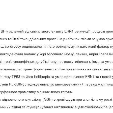
P у залежній від сигнального ензиму ERN1 регуляції процесів прол
их генів мітохондріальних протеїнів у клітинах гліоми за умов пр
лях стресу ендоплазматичного ретикулуму як важливий фактор п
й баланс у корі головного мозку, печінці, нирці і селезінці 
ецифічних до убіквітину протеаз у клітинах гліоми за умов п
них рис трансформованих клітин при впливах на сигнальні кліти
у TP53 та його інгібіторів за умов пригнічення ERN1 та гіпоксії у 
k/CIN85 індукує епітеліально-мезенхімний перехід у клітинах 
зного хроматину в різних типах клітин»
ого глутатіону (GSH) в крові щурів при злоякісному рості ка
 склад та функціонування нікотинових ацетилхолінових рецепто