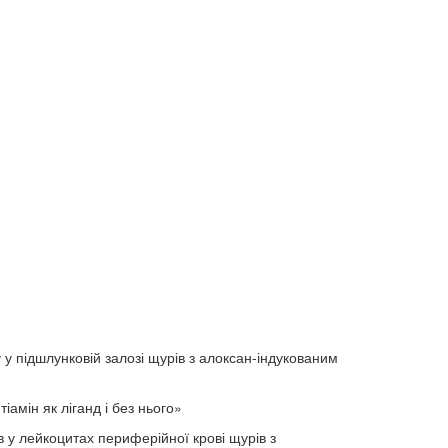
у підшлунковій залозі щурів з алоксан-індукованим
амін як ліганд і без нього»
у лейкоцитах периферійної крові щурів з