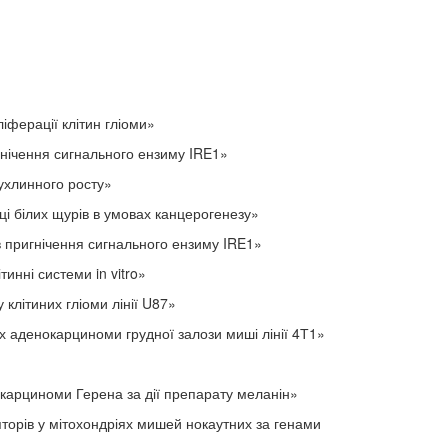
іферації клітин гліоми»
игнічення сигнального ензиму IRE1»
ухлинного росту»
білих щурів в умовах канцерогенезу»
ригнічення сигнального ензиму IRE1»
нні системи in vitro»
клітиних гліоми лінії U87»
аденокарциноми грудної залози миші лінії 4Т1»
рциноми Герена за дії препарату меланін»
рів у мітохондріях мишей нокаутних за генами