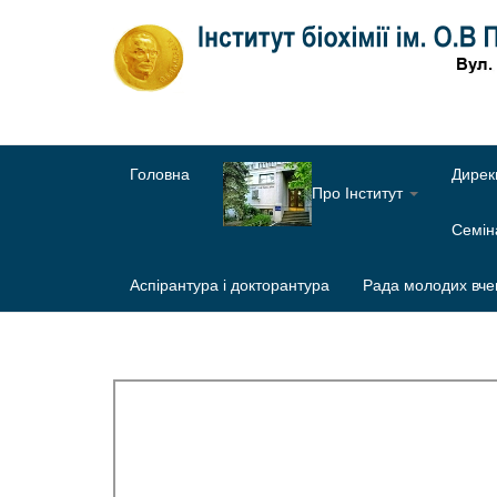
Головна
Дирек
Про Інститут
Семі
Аспірантура і докторантура
Рада молодих вче