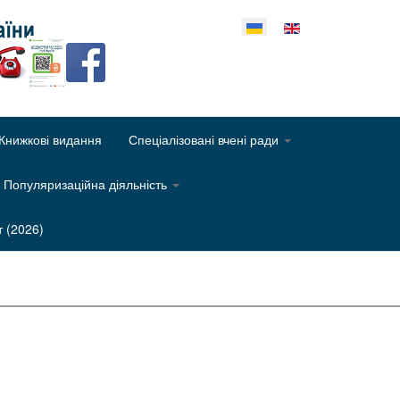
еріть свою мову
Книжкові видання
Спеціалізовані вчені ради
Популяризаційна діяльність
т (2026)