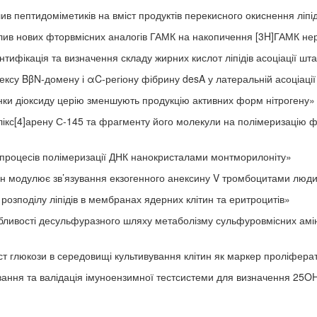
идоміметиків на вміст продуктів перекисного окиснення ліпідів 
нових фторвмісних аналогів ГАМК на накопичення [3H]ГАМК нерв
тифікація та визначення складу жирних кислот ліпідів асоціації шта
-домену і αC-регіону фібрину desA у латеральній асоціації
и діоксиду церію зменшують продукцію активних форм нітрогену»
с[4]арену С-145 та фрагменту його молекули на полімеризацію фі
процесів полімеризації ДНК нанокристалами монтморилоніту»
дулює зв’язування екзогенного анексину V тромбоцитами люд
розподілу ліпідів в мембранах ядерних клітин та еритроцитів»
ті десульфуразного шляху метаболізму сульфуровмісних аміноки
и в середовищі культивування клітин як маркер проліфератив
ння та валідація імуноензимної тест­системи для визначення 25OH