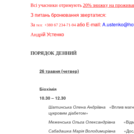
Всі учасники отримують
20% знижку на прожива
З питань бронювання звертатися:
або
Е-mail:
A.ustenko@hot
За
тел: +380 67 234-71-94
ій Устенко
Андр
ПОРЯДОК ДЕННИЙ
26 травня (четвер)
Біохімія
10.30 – 12.30
Шатинська Олена Андріївна
«Вплив магній
цукровим діабетом»
Меженська Ольга Олександрівна
«Відмінно
Сабадашка Марія Володимирівна
«Дослідж