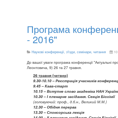
Програма конференції
- 2016"
Наукові конференції, з'їзди, семінари, читання
10
До вашої уваги програма конференції "Актуальні пробл
Леонтовича, 9) 26 та 27 травня.
26 травня (четвер)
9.30-10.10 – Реєстрація учасників конференц
9.45 – Кава-старт
10.15 – Вступне слово академіка НАН Україн
10.30 – І пленарне засідання. Секція Біохімії
(головуючий: проф., д.б.н., Великий М.М.)
12.30 – Обідня перерва
13.30 – Спонсорська лекція
14.00 – ІІ пленарне засідання. Секція Біохімії