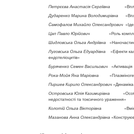
Петрєєва Анастасія Сергіївна
«Вплив пепт
Дударенко Марина Володимирівна
«Вплив 
Cамофалов Михайло Олександрович
«Іден
Цап Павло Юрійович
«Роль комплексу BβN
Шидловська Ольга Андріївна
«Наночастинк
Луговська Ольга Едуардівна
«Ефекти калік
ендотеліоцитів»
Буряченко Семен Васильович
«Активація 
Рока-Мойя Яна Маріовна
«Плазміноген мо
Пиршев Кирило Олександрович
«Динаміка 
Островська Юлія Казимирівна
«Особливос
недостатності та токсичного ураження»
Колотій Ольга Вікторівна
«Вміст глюкоз
Мазанова Анна Олександрівна
«Конструюва