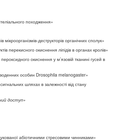
пітеліального походження»
ів мікроорганізмів-деструкторів органічних сполук»
перекисного окиснення ліпідів в органах кролів»
пероксидного окиснення у м’язовій тканині гусей в
денних особин Drosophila melanogaster»
гнальних шляхах в залежності від стану
ьний доступ»
ованої абіотичними стресовими чинниками»