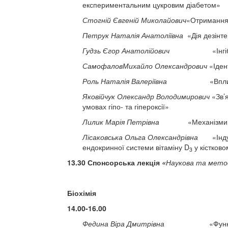
експериментальним цукровим діабетом»
Стогній Євгеній Миколайович
«Отримання 
Петрук Наталія Анатоліївна
«Дія дезінте
Гудзь Єгор Анатолійович
«Інгібторна д
СамофаловМихайло Олександрович
«Ідент
Роль Наталія Валеріївна
«Вплив вітамінно
Яковійчук Олександр Володимирович
«Зв’я
умовах гіпо- та гіпероксії»
Лилик Марія Петрівна
«Механізми захисно
Лісаковська Ольга Олександрівна
«Індуко
ендокринної системи вітаміну D
у кістково
3
13.30 Спонсорська лекція
«
Наукова та методо
Біохімія
14.00-16.00
Федина Віра Дмитрівна
«Функціональна р