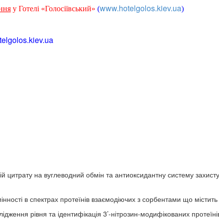
www.hotelgolos.kiev.ua
ння
у Готелі «Голосіївський»
(
)
elgolos.kiev.ua
 цитрату на вуглеводний обмін та антиоксидантну систему захисту 
сті в спектрах протеїнів взаємодіючих з сорбентами що містить ті
ення рівня та ідентифікація 3’-нітрозин-модифікованих протеїнів 