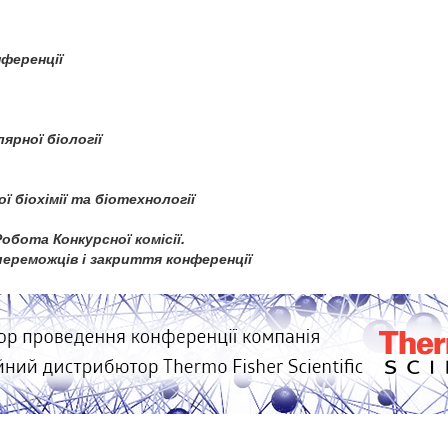
нференції
лярної біології
ої біохімії та біотехнології
обота Конкурсної комісії.
 переможців і закриття конференції