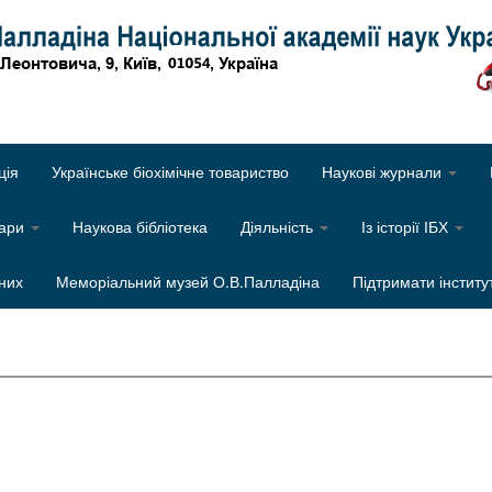
Об
ція
Українське біохімічне товариство
Наукові журнали
нари
Наукова бібліотека
Діяльність
Із історії ІБХ
них
Меморіальний музей О.В.Палладіна
Підтримати інститу