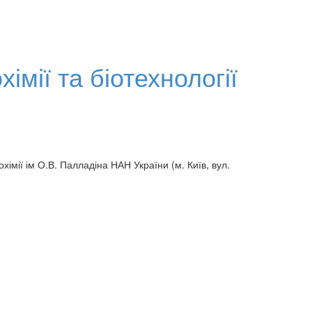
мії та біотехнології
охімії ім О.В. Палладіна НАН України (м. Київ, вул.