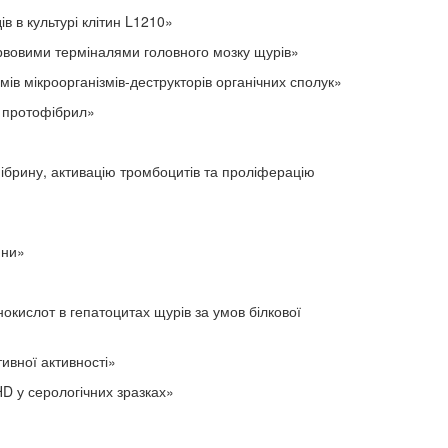
в культурі клітин L1210»
овими терміналями головного мозку щурів»
мів мікроорганізмів-деструкторів органічних сполук»
 протофібрил»
брину, активацію тромбоцитів та проліферацію
ини»
слот в гепатоцитах щурів за умов білкової
ної активності»
D у серологічних зразках»