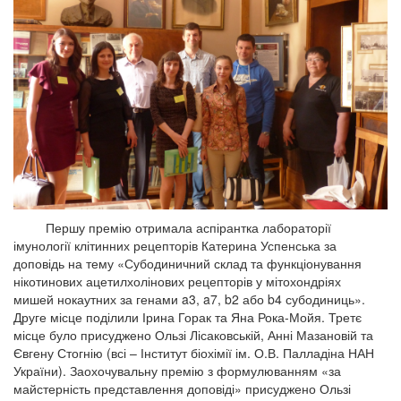
Першу премію отримала аспірантка лабораторії
імунології клітинних рецепторів Катерина Успенська за
доповідь на тему «Субодиничний склад та функціонування
нікотинових ацетилхолінових рецепторів у мітохондріях
мишей нокаутних за генами a3, a7, b2 або b4 субодиниць».
Друге місце поділили Ірина Горак та Яна Рока-Мойя. Третє
місце було присуджено Ользі Лісаковській, Анні Мазановій та
Євгену Стогнію (всі – Інститут біохімії ім. О.В. Палладіна НАН
України). Заохочувальну премію з формулюванням «за
майстерність представлення доповіді» присуджено Ользі