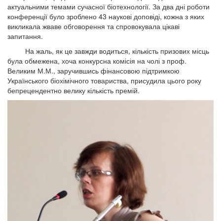
актуальними темами сучасної біотехнології. За два дні роботи
конференції було зроблено 43 наукові доповіді, кожна з яких
викликала жваве обговорення та спровокувала цікаві
запитання.
На жаль, як це завжди водиться, кількість призових місць
була обмежена, хоча конкурсна комісія на чолі з проф.
Великим М.М., заручившись фінансовою підтримкою
Українського біохімічного товариства, присудила цього року
бепрецендентно велику кількість премій.