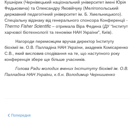
Кушнірик (Чернівецький національний університет імені Юрія
Федьковича) та Олександру Яковійчуку (Мелітопольський
державний педагогічний університет ім. Б. Хмельницького).
Спеціальну відзнаку від генерального спонсора Конференції -
Thermo Fisher Scientific
– отримала Віра Федина (ДУ “Інститут
харчової біотехнології та геноміки НАН України", Київ).
Нагороди переможцям вручав директор Інституту
біохімії ім. О.В. Палладіна НАН України, академік Комісаренко
С.В., який висловив сподівання на те, що наступного року
конференція збере ще більше учасників.
Голова Ради молодих вчених Інституту біохімії ім. О.В.
Палладіна НАН України, к.б.н. Володимир Чернишенко
Попередня стаття: "Актуальні проблеми біохімії та біотехнології – 2018"
Попередня