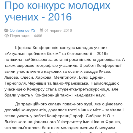
Про конкурс молодих
учених - 2016
Conference YS
01 червня 2016
Перегляди: 14498
Щорічна Конференція-конкурс молодих учених
«Актуальні проблеми біохімії та біотехнології – 2016»
потішила найбільшою за останні роки кількістю доповідачів. А
також широкою географією учасників. В роботі Конференції
взяли участь вчені з наукових та освітніх заходів Києва,
Львова, Одеси, Харкова, Мелітополя, Білої Церкви,
Тернополя, Чернівців та Івано-Франківська. Наймолодшою
учасницею Конкурсу стала студентка-третьокурсниця, але
брали участь у Конференції також і кандидати наук.
До традиційного складу поважного журі, яке оцінювало
доповіді конкурсантів, додалися гості з інших міст – завітала і
взяла участь у роботі Конференції проф. Сибірна Н.О. з
Львівського національного Університету імені Івана Франка,
яка запам’яталася багатьом молодим вченим блискучим