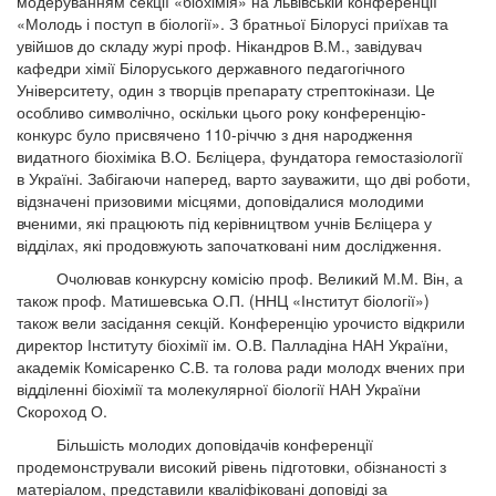
модеруванням секції «біохімія» на львівській конференції
«Молодь і поступ в біології». З братньої Білорусі приїхав та
увійшов до складу журі проф. Нікандров В.М., завідувач
кафедри хімії Білоруського державного педагогічного
Університету, один з творців препарату стрептокінази. Це
особливо символічно, оскільки цього року конференцію-
конкурс було присвячено 110-річчю з дня народження
видатного біохіміка В.О. Бєліцера, фундатора гемостазіології
в Україні. Забігаючи наперед, варто зауважити, що дві роботи,
відзначені призовими місцями, доповідалися молодими
вченими, які працюють під керівництвом учнів Бєліцера у
відділах, які продовжують започатковані ним дослідження.
Очолював конкурсну комісію проф. Великий М.М. Він, а
також проф. Матишевська О.П. (ННЦ «Інститут біології»)
також вели засідання секцій. Конференцію урочисто відкрили
директор Інституту біохімії ім. О.В. Палладіна НАН України,
академік Комісаренко С.В. та голова ради молодх вчених при
відділенні біохімії та молекулярної біології НАН України
Скороход О.
Більшість молодих доповідачів конференції
продемонстрували високий рівень підготовки, обізнаності з
матеріалом, представили кваліфіковані доповіді за