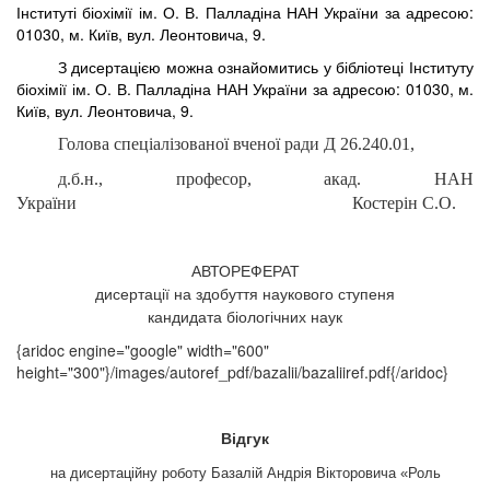
Інституті біохімії ім. О. В. Палладіна НАН України за адресою:
01030, м. Київ, вул. Леонтовича, 9.
З дисертацією можна ознайомитись у бібліотеці Інституту
біохімії ім. О. В. Палладіна НАН України за адресою: 01030, м.
Київ, вул. Леонтовича, 9.
Голова спеціалізованої вченої ради Д 26.240.01,
д.б.н., професор, акад. НАН
України Костерін С.О.
АВТОРЕФЕРАТ
дисертації на здобуття наукового ступеня
кандидата біологічних наук
{aridoc engine="google" width="600"
height="300"}/images/autoref_pdf/bazalii/bazaliiref.pdf{/aridoc}
Відгук
на дисертаційну роботу Базалій Андрія Вікторовича
«
Роль