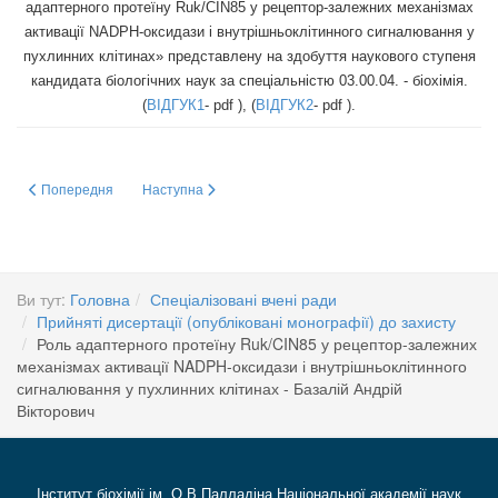
адаптерного протеїну Ruk/CIN85 у рецептор-залежних механізмах
активації NADPH-оксидази і внутрішньоклітинного сигналювання у
пухлинних клітинах»
представлену на здобуття наукового ступеня
кандидата біологічних наук за спеціальністю 03.00.04. - біохімія.
(
ВІДГУК1
- pdf ), (
ВІДГУК2
- pdf ).
Попередня стаття: Особливості розвитку і корегування оксидативно-ніт
Наступна стаття: Участь альдегідів у розвитку оксидативно
Попередня
Наступна
Ви тут:
Головна
Спеціалізовані вчені ради
Прийняті дисертації (опубліковані монографії) до захисту
Роль адаптерного протеїну Ruk/CIN85 у рецептор-залежних
механізмах активації NADPH-оксидази і внутрішньоклітинного
сигналювання у пухлинних клітинах - Базалій Андрій
Вікторович
Інститут біохімії ім. О.В Палладіна Національної академії наук