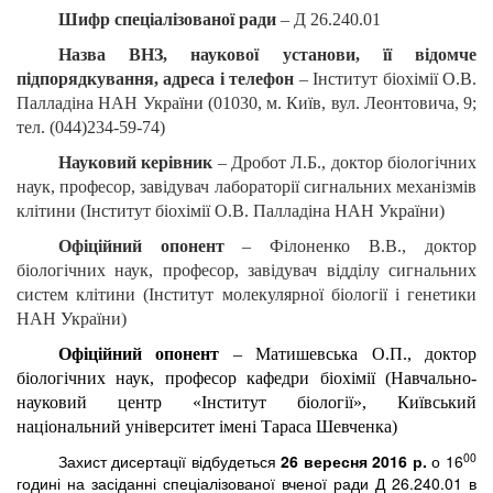
Шифр спеціалізованої ради
– Д 26.240.01
Назва ВНЗ, наукової установи, її відомче
підпорядкування, адреса і телефон
– Інститут біохімії О.В.
Палладіна НАН України (01030, м. Київ, вул. Леонтовича, 9;
тел. (044)234-59-74)
Науковий керівник
– Дробот Л.Б., доктор біологічних
наук, професор, завідувач лабораторії сигнальних механізмів
клітини (Інститут біохімії О.В. Палладіна НАН України)
Офіційний опонент
– Філоненко В.В., доктор
біологічних наук, професор, завідувач відділу сигнальних
систем клітини (Інститут молекулярної біології і генетики
НАН України)
Офіційний опонент
– Матишевська О.П., доктор
біологічних наук, професор кафедри біохімії (Навчально-
науковий центр «Інститут біології», Київський
національний університет імені Тараса Шевченка)
00
Захист дисертації відбудеться
26 вересня 2016 р.
о 16
годині на засіданні спеціалізованої вченої ради Д 26.240.01 в