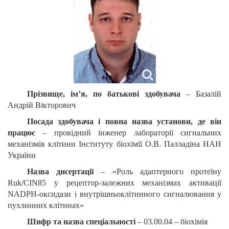
Прізвище, ім’я, по батькові здобувача
– Базалій
Андрій Вікторович
Посада здобувача і повна назва установи, де він
працює
– провідний інженер лабораторії сигнальних
механізмів клітини Інституту біохімії О.В. Палладіна НАН
України
Назва дисертації
–
«
Роль адаптерного протеїну
Ruk/CIN85 у рецептор-залежних механізмах активації
NADPH-оксидази і внутрішньоклітинного сигналювання у
пухлинних клітинах
»
Шифр та назва спеціальності
– 03.00.04 – біохімія