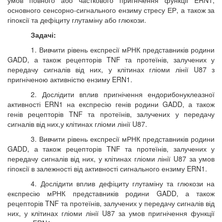
умов повного або часткового пригнічення функції ERN1,
основного сенсорно-сигнального ензиму стресу ЕР, а також за
гіпоксії та дефіциту глутаміну або глюкози.
Задачі:
1. Вивчити рівень експресії мРНК представників родини
GADD, а також рецепторів TNF та протеїнів, залучених у
передачу сигналів від них, у клітинах гліоми лінії U87 з
пригніченою активністю ензиму ERN1.
2. Дослідити вплив пригнічення ендорибонуклеазної
активності ERN1 на експресію генів родини GADD, а також
генів рецепторів TNF та протеїнів, залучених у передачу
сигналів від них,у клітинах гліоми лінії U87.
3. Вивчити рівень експресії мРНК представників родини
GADD, а також рецепторів TNF та протеїнів, залучених у
передачу сигналів від них, у клітинах гліоми лінії U87 за умов
гіпоксії в залежності від активності сигнального ензиму ERN1.
4. Дослідити вплив дефіциту глутаміну та глюкози на
експресію мРНК представників родини GADD, а також
рецепторів TNF та протеїнів, залучених у передачу сигналів від
них, у клітинах гліоми лінії U87 за умов пригнічення функції