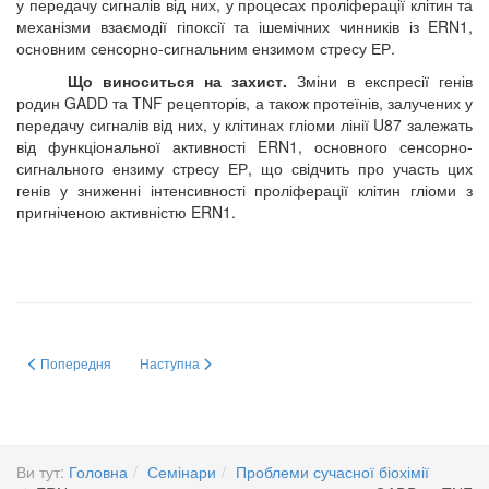
у передачу сигналів від них, у процесах проліферації клітин та
механізми взаємодії гіпоксії та ішемічних чинників із ERN1,
основним сенсорно-сигнальним ензимом стресу ЕР.
Що виноситься на захист.
Зміни в експресії генів
родин GADD та TNF рецепторів, а також протеїнів, залучених у
передачу сигналів від них, у клітинах гліоми лінії U87 залежать
від функціональної активності ERN1, основного сенсорно-
сигнального ензиму стресу ЕР, що свідчить про участь цих
генів у зниженні інтенсивності проліферації клітин гліоми з
пригніченою активністю ERN1.
Попередня стаття: Можливості платформи Web of Science (Thomson Reute
Наступна стаття: Характеристика рекомбінантних проте
Попередня
Наступна
Ви тут:
Головна
Семінари
Проблеми сучасної біохімії