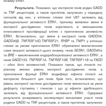
ензиму ERN1.
Результати.
Показано, що експресія генів родин GADD
та TNF рецепторів, а також протеїнів, залучених у передачу
сигналів від них, у клітинах гліоми лінії U87 залежить від
функціональної активності ERN1, причому виявлені зміни в
експресії досліджених генів корелюють зі зменшенням
інтенсивності проліферації клітин з пригніченою активністю
ERN1. Встановлено, що зміни в експресії генів
GADD34,
GADD45β, TNFRSF10D,TNFRSF21, RYBP
та
TNIP1
у клітинах
гліоми за умови пригнічення ERN1 обумовлені виключенням
саме кіназної активності цього ензиму, генів
SESN1, GADD45α
та
BRE
– виключенням ендорибонуклеазної активності ERN1, а
генів
GADD153, TNFRSF1А, TNFRSF10B, TNFRSF11В
та
FADD
– обох його активностей. Показано також, що гіпоксія по-
різному змінює рівень експресії досліджених генів
,
а
пригнічення функції ERN1 модифікує ефекти гіпоксії на
експресію більшості цих генів. Крім того, встановлено, що
рівень експресії частини досліджених генів змінюється за умов
дефіциту глутаміну і глюкози і що ці ефекти здебільшого
залежать від функціональної активності ERN1. Одержані
результати розкривають молекулярні механізми участі генів
родини GADD та TNF рецепторів, а також протеїнів, залучених