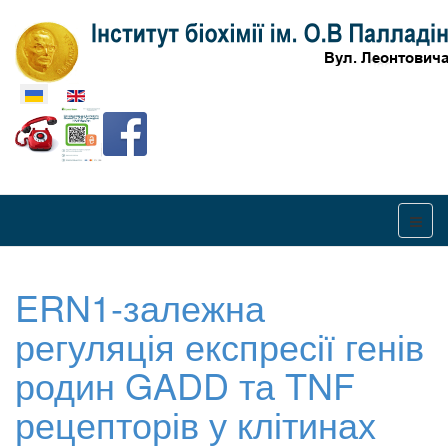
Оберіть свою мову
ERN1-залежна
регуляція експресії генів
родин GADD та TNF
рецепторів у клітинах