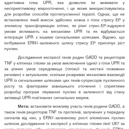
адаптивна гілка UPR, яка дозволяє їм виживати у
несприятливому мікрооточенні, і це може використовуватись
для розробки способів протипухлинної терапії. Однак, ще не
встановлено який внесок здійснює кожна з гілок стресу ЕР у
злоякісну трансформацію клітин, як різні стрес-ЕР-індукуючі
умови впливають на механізми UPR та як відбувається
інтеграція UPR з іншими сигнальними шляхами. Відомо, що
інгібування ERN1-залежного шляху стресу ЕР пригнічує ріст
пухлин.
Дослідження експресії генів родин GADD та рецепторів
TNF у клітинах гліоми за умов виключення однієї з гілок UPR та
за різних умов середовища (гіпоксії та нестачі поживних
речовин) є актуальним, оскільки розкриває механізми взаємодії
UPR із сигнальними шляхами цих генів-супресорів пухлинного
росту та факторами зовнішнього оточення і сприятиме
розробці програм лікування пухлин в залежності від стану
активації UPR-пов'язаних сигнальних мереж.
Мета:
встановити можливу участь генів родини GADD, а
також генів рецепторів TNF та протеїнів, залучених у передачу
сигналів від них, у ERN1-залежному рості злоякісних пухлин
шляхом дослідження їх експресії у клітинах гліоми лінії U87 за