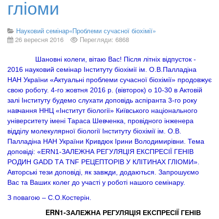
гліоми
Науковий семінар«Проблеми сучасної біохімії»
26 вересня 2016
Перегляди: 6868
Шановні колеги, вітаю Вас!
Після літніх відпусток -
2016 н
ауковий семінар Інституту біохімії ім. О.В.Палладіна
НАН України «Актуальні проблеми сучасної біохімії» продовжує
свою роботу. 4-го жовтня 2016 р. (вівторок) о 10-30 в Актовій
залі Інституту будемо слухати доповідь
аспіранта 3-го року
навчання ННЦ «Інститут біології» Київського національного
університету імені Тараса Шевченка
,
провідного інженера
відділу молекулярної біології Інституту біохімії ім. О.В.
Палладіна НАН України Кривдюк Ірини Володимирівни. Тема
доповіді: «
ERN1-ЗАЛЕЖНА РЕГУЛЯЦІЯ ЕКСПРЕСІЇ ГЕНІВ
РОДИН GADD ТА TNF РЕЦЕПТОРІВ У КЛІТИНАХ ГЛІОМИ».
Авторські тези доповіді, як завжди, додаються. Запрошуємо
Вас та Ваших колег до участі у роботі нашого семінару.
З повагою – С.О.Костерін.
ERN1-ЗАЛЕЖНА РЕГУЛЯЦІЯ ЕКСПРЕСІЇ ГЕНІВ