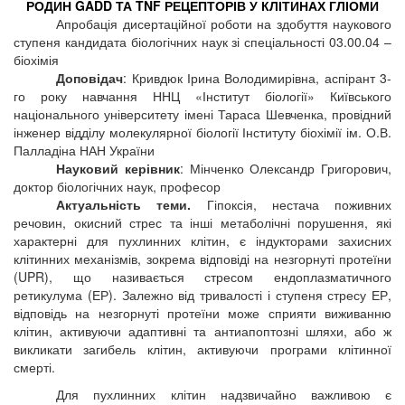
РОДИН GADD ТА TNF РЕЦЕПТОРІВ У КЛІТИНАХ ГЛІОМИ
Апробація дисертаційної роботи на здобуття наукового
ступеня кандидата біологічних наук зі спеціальності 03.00.04 –
біохімія
Доповідач
: Кривдюк Ірина Володимирівна, аспірант 3-
го року навчання ННЦ «Інститут біології» Київського
національного університету імені Тараса Шевченка
,
провідний
інженер відділу молекулярної біології Інституту біохімії ім. О.В.
Палладіна НАН України
Науковий керівник
: Мінченко Олександр Григорович,
доктор біологічних наук, професор
Актуальність теми.
Гіпоксія, нестача поживних
речовин, окисний стрес та інші метаболічні порушення, які
характерні для пухлинних клітин, є індукторами захисних
клітинних механізмів, зокрема відповіді на незгорнуті протеїни
(UPR), що називається стресом ендоплазматичного
ретикулума (ЕР). Залежно від тривалості і ступеня стресу ЕР,
відповідь на незгорнуті протеїни може сприяти виживанню
клітин, активуючи адаптивні та антиапоптозні шляхи, або ж
викликати загибель клітин, активуючи програми клітинної
смерті.
Для пухлинних клітин надзвичайно важливою є