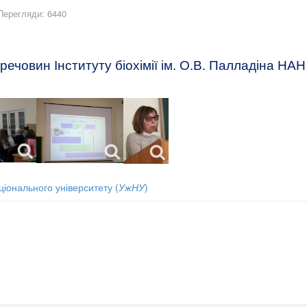
Перегляди: 6440
у речовин Інституту біохімії ім. О.В. Палладіна НА
іонального університету (
УжНУ
)
засобу, здатного до біодеградації