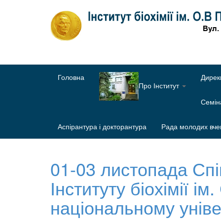
Головна
Дирек
Про Інститут
Семі
Аспірантура і докторантура
Рада молодих вче
01-03 листопада Спі
Інституту біохімії і
національному уніве