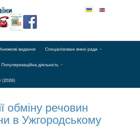
еріть свою мову
Книжкові видання
Спеціалізовані вчені ради
Популяризаційна діяльність
т (2026)
ії обміну речовин
їни в Ужгородському