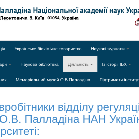
Об
ція
Українське біохімічне товариство
Наукові журнали
нари
Наукова бібліотека
Діяльність
Із історії ІБХ
них
Меморіальний музей О.В.Палладіна
Підтримати інститу
вробітники відділу регуляц
м. О.В. Палладіна НАН Укра
рситеті: