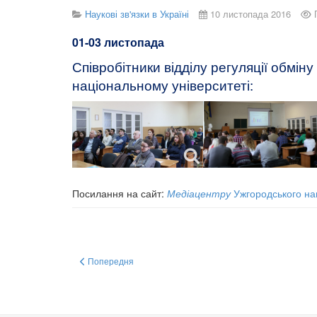
Наукові зв'язки в Україні
10 листопада 2016
01-03 листопада
Співробітники відділу регуляції обмін
національному університеті:
Посилання на сайт:
Медіацентру
Ужгородського нац
Попередня стаття: Створення ефективного кровоспинного 
Попередня