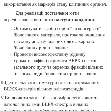
використання як маркерів стану клітинних органел.
Для реалізації поставленої мети
передбачалося вирішити
наступні завдання
:
Оптимізувати засоби сорбції та консервації
біологічного матеріалу, протоколи очищення
та схему аналізу вільних олігосахаридів
біологічних рідин людини:
Провести високоефективну рідинну
хроматографію і отримати ВЕРХ-спектри
загального пулу та окремих фракцій вільних
олігосахаридів біологічних рідин людини
.
III
.Ідентифікувати структури гліканів отриманних
ВЕЖХ-спектр
ів вільних олігосахаридів.
IV
.Встановити загальні закономірності вікових та
патологічних змін ВЕРХ-спектрів вільних
олігосахаридів та обгрунтувати можливість їх