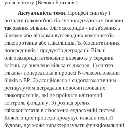
університету (Велика Британія).
Актуальність теми.
Процеси синтезу і
розпаду глікокон'югатів супроводжуються появою
так званих вільних олігосахаридів - не зв'язаних з
білками або ліпідами вуглеводних компонентів
глікопротеїнів або гліколіпідів, їх біосинтетичних
попередників і продуктів деградації.
Вільні
олігосахариди інтенсивно вивчають у середині
клітин, де
виявлено кілька їх джерел: 1) синтез
глікана- попередника в процесі N-глікозилювання
білків в ЕР; 2) асоційована з ендоплазматичним
ретикулумом деградація новосинтезованих
гликопротеїнів, які не пройшли клітинний
контроль фолдінгу; 3) розпад зрілих
глікокон'югатів в лізосомно-ендосомній системі.
Кожен з цих процесів продукує глікани певної
будови, що можє характеризувати функціональний