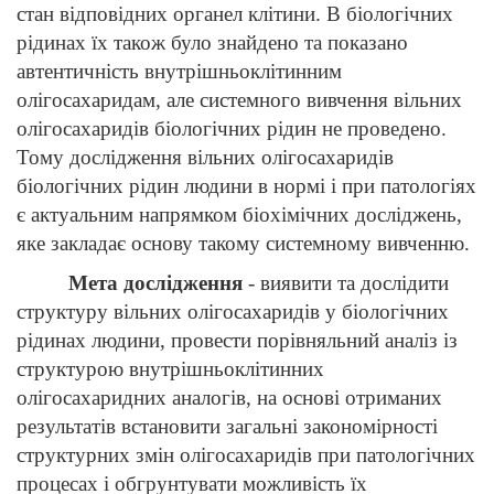
стан відповідних органел клітини.
В
біологічних
рідинах
їх також
бул
о
знайдено
та показан
о
автентичність внутрішньоклітинним
олігосахаридам
,
а
ле системного вивчення вільних
олігосахаридів біологічних рідин не пров
едено
.
Тому дослідження вільних олігосахаридів
біологічних рідин людини
в нормі і
при
патологіях
є
актуальним напрям
к
ом
біохімічних досліджень,
яке закладає
основу такому системному вивченню
.
Мета дослідження
-
виявити та дослідити
структуру вільних олігосахаридів у біологічних
рідинах людини, провести порівняльний аналіз із
структурою внутрішньоклітинних
олігосахаридних аналогів, на основі отриманих
результатів встановити загальні закономірності
структурних змін олігосахаридів при патологічних
процесах і обгрунтувати можливість їх