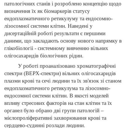
патологічних станів і розроблено концепцію щодо
визначення їх як біомаркерів статусу
ендоплазматичного ретикулуму та ендосомно-
лізосомної системи клітин. Наведені у
дисертаційній роботі результати є першими
даними, що закладають основу нового напрямку в
глікобіологіі - системному вивченню вільних
олігосахаридів біологічних рідин.
У роботі проаналізовано хроматографічні
спектри (ВЕРХ-спектри) вільних олігосахаридів
плазми крові та сечі людини та їх зв'язок зі станом
ендоплазматичного ретикулума та лізосомно-
ендосомної системи клітин. В якості моделей
впливу стресових факторів на стан клітин та їх
органел було обрано дві групи патологій –
мієлопроліферативні захворювання крові та
сердцево-судинні розлади людини.