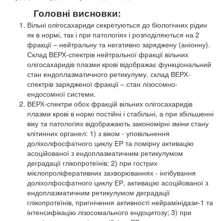
Головні висновки:
Вільні олігосахариди секретуються до біологічних рідин
як в нормі, так і при патологіях і розподіляються на 2
фракції – нейтральну та негативно заряджену (аніонну).
Склад ВЕРХ-спектрів нейтральної фракції вільних
олігосахаридів плазми крові відображає функціональний
стан ендоплазматичного ретикулуму, склад ВЕРХ-
спектрів зарядженої фракції – стан лізосомно-
ендосомної системи.
ВЕРХ-спектри обох фракцій вільних олігосахаридів
плазми крові в нормі постійні і стабільні, а при збільшенні
віку та патологіях відображають закономірні зміни стану
клітинних органел: 1) з віком - уповільнення
доліхолфосфатного циклу ЕР та помірну активацію
асоційованої з ендоплазматичним ретикулумом
деградації глікопротеїнів; 2) при гострих
мієлопроліферативних захворюваннях - інгібування
доліхолфосфатного циклу ЕР, активацію асоційованої з
ендоплазматичним ретикулумом деградації
глікопротеїнів, пригнічення активності нейрамінідази-1 та
інтенсифікацію лізосомального ендоцитозу; 3) при