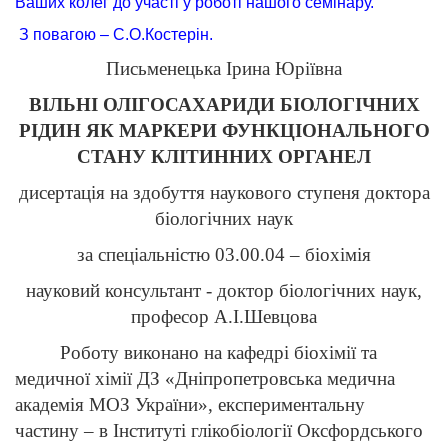
Ваших колег до участі у роботі нашого семінару.
З повагою – С.О.Костерін.
Письменецька Ірина Юріївна
ВІЛЬНІ ОЛІГОСАХАРИДИ БІОЛОГІЧНИХ
РІДИН ЯК МАРКЕРИ ФУНКЦІОНАЛЬНОГО
СТАНУ КЛІТИННИХ ОРГАНЕЛ
дисертація на здобуття наукового ступеня
д
октора
біологічних наук
за спеціальністю 03.00.04 – біохімія
н
ау
ков
ий консультант
- доктор біологічних наук
,
професор А.І.Шевцова
Роботу виконано на кафедр
і біохімії та
медичної хімії
ДЗ «Дніпропетровська медична
академія МОЗ України»
, експериментальну
частину – в Інституті глікобіології Оксфордського