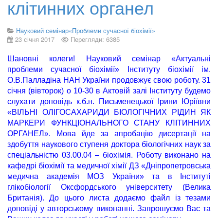
клітинних органел
Науковий семінар«Проблеми сучасної біохімії»
23 січня 2017
Перегляди: 6385
Шановні колеги! Науковий семінар «Актуальні
проблеми сучасної біохімії» Інституту біохімії ім.
О.В.Палладіна НАН України продовжує свою роботу. 31
січня (вівторок) о 10-30 в Актовій залі Інституту будемо
слухати доповідь к.б.н. Письменецької Ірини Юріївни
«ВІЛЬНІ ОЛІГОСАХАРИДИ БІОЛОГІЧНИХ РІДИН ЯК
МАРКЕРИ ФУНКЦІОНАЛЬНОГО СТАНУ КЛІТИННИХ
ОРГАНЕЛ».
Мова йде за апробацію дисертації на
здобуття наукового ступеня доктора біологічних наук за
спеціальністю 03.00.04 – біохімія. Роботу виконано на
кафедрі біохімії та медичної хімії ДЗ «Дніпропетровська
медична академія МОЗ України» та в Інституті
глікобіології Оксфордського університету (Велика
Британія). До цього листа додаємо файл із тезами
доповіді у авторському виконанні. Запрошуємо Вас та