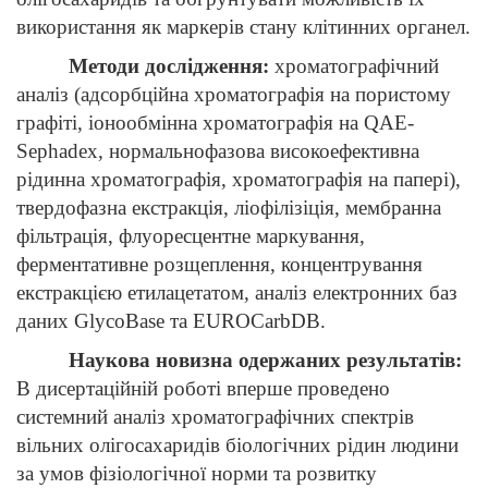
використання як маркерів стану клітинних органел.
Методи дослідження:
хроматографічний
аналіз (адсорбційна хроматографія на пористому
графіті, іонообмінна хроматографія на
QAE
-
Sephadex
, нормальнофазова високоефективна
рідинна хроматографія, хроматографія на папері),
твердофазна екстракція, ліофілізіція, мембранна
фільтрація, флуоресцентне маркування,
ферментативне розщеплення, концентрування
екстракцією етилацетатом, аналіз електронних баз
даних
GlycoBase
та
EUROCarbDB
.
Наукова новизна одержаних результатів:
В дисертаційній роботі вперше проведено
системний аналіз хроматографічних спектрів
вільних олігосахаридів біологічних рідин людини
за умов фізіологічної норми та розвитку