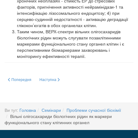
хронічних неоплазіях - стійкість ЕР до стресових
факторів, пригнічення активності нейрамінідази-1 та
інтенсифікацію лізосомального ендоцитозу; 4) при
серцево-судинній недостатності - активацію деградації
глікокон’югатів в обох органелах клітин.
Таким чином, ВЕРХ-спектри вільних олігосахаридів
біологічних рідин можуть слугувати позаклітинними
маркерами функціонального стану органел клітин і є
перспективними біомаркерами захворювань і
моніторингу ефективності терапії.
Попередня стаття: Роль α7 субтипу нікотинових ацетилхолінових рецепт
Наступна стаття: Молекулярні механізми регуляції фібр
Попередня
Наступна
Ви тут:
Головна
Семінари
Проблеми сучасної біохімії
Вільні олігосахариди біологічних рідин як маркери
функціонального стану клітинних органел