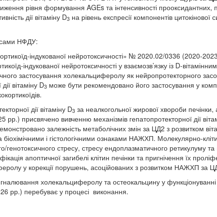
иження рівня формування AGEs та інтенсивності прооксидантних, п
вність дії вітаміну D
на рівень експресії компонентів цитокіново
3
урсами НФДУ:
ортикоїд-індукованої нейротоксичності» № 2020.02/0336 (2020-2023
тикоїд-індукованої нейротоксичності у взаємозв’язку із D-вітамінни
чного застосування холекальциферолу як нейропротекторного засобу
дії вітаміну D
може бути рекомендовано його застосування у компл
3
окортикоїдів.
кторної дії вітаміну D
за неалкогольної жирової хвороби печінки,
3
5 рр.) присвячено вивченню механізмів гепатопротекторної дії віта
емонстровано залежність метаболічних змін за ЦД2 з розвитком віт
та біохімічними і гістологічними ознаками НАЖХП. Молекулярно-клі
го/генотоксичного стресу, стресу ендоплазматичного ретикулуму та 
ифікація апоптичної загибелі клітин печінки та пригнічення їх прол
еролу у корекції порушень, асоційованих з розвитком НАЖХП за Ц
налювання холекальциферолу та остеокальцину у функціонуванні х
026 рр.) перебуває у процесі виконання.