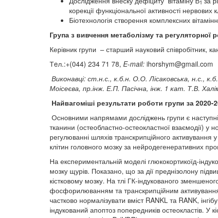
Дослідження внеску дефіциту вітаміну В
за р
1
корекції функціональної активності нервових к
Біотехнологія створення комплексних вітамінн
Група з вивчення
метаболізму та регуляторної р
Керівник групи – старший науковий співробітник, к
Тeл.:+(044) 234 71 78,
E-mail:
ihorshym@gmail.com
Виконавці:
ст
.
н
.
с
.,
к
.
б
.
н
.
О
.
О
.
Лісак
о
вська
,
н
.
с
.,
к
.
б
.
Моісеєва
,
пр
.
інж
.
Е
.
П
.
Пасічна
,
інж
. 1 кат.
Т
.
В
.
Халі
Найвагоміші результати роботи групи за 2020-
Основними напрямами досліджень групи є наступні:
тканини (остеобластно-остеокластної взаємодії) у н
регулюванні шляхів транскрипційного активування у 
клітин головного мозку за нейродегенеративних проце
На експериментальній моделі глюкокортикоїд-індуков
мозку щурів. Показано, що за дії преднізолону підв
кістковому мозку. На тлі ГК-індукованого зменшено
фосфорилюванням та транскрипційним активуванням 
частково нормалізувати вміст RANKL та RANK, інгіб
індукований апоптоз попередників остеокластів. У к