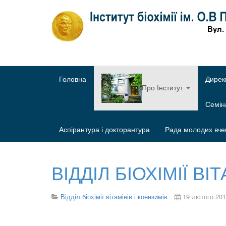
Головна
Дирек
Про Інститут
Семі
Аспірантура і докторантура
Рада молодих вче
ВІДДІЛ БІОХІМІЇ ВІ
Відділ біохімії вітамінів і коензимів
19 лютого 20