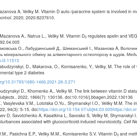
anova A, Veliky M. Vitamin D auto-/paracrine system is involved in mo
crinol.
2020; 2020:8237610.
Mazanova A., Natrus L., Veliky M. Vitamin D
regulates apelin and VEGF
3
j92.04.005
ісаковська О., Лабудзинський Д., Шиманський І., Мазанова A, Волоч
нь мінерального обміну за аліментарного остеопорозу в щурів.
Меди
v.i3.11513
abudzynskyi, D., Makarova, O., Komisarenko, Y., Veliky, M. The role of
rimental type 2 diabetes
.org/10.31793/1680-1466.2021.26-3.271
udzynskyi D., Khomenko A., Veliky M. The link between vitamin D statu
ubjects.
, 2022, 1866(7): 130136. doi:10.1016/j.bbagen.2022.130136
asylevska V.M., Lototska O.Yu., Shymanskyi I.O., Veliky M.M. The im
22, 94(3): 5-15. doi:
https://doi.org/10.154 07/ubj94.03.005https://doi.
v D, Savotchenko A, Kasatkina L, Savosko S, Veliky M, Shymanskyi I.
isturbances associated with glucocorticoid-induced neurotoxicity.
Cell Ne
.M., Pasichna E.P., Veliky M.M., Komisarenko S.V. Vitamin D
and methy
3