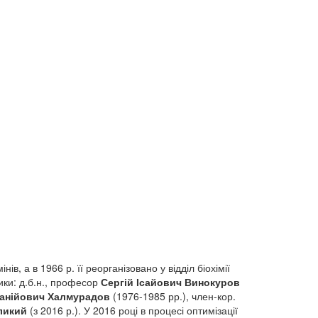
ів, а в 1966 р. її реорганізовано у відділ біохімії
вники: д.б.н., професор
Сергій Ісайович Винокуров
Ганійович Халмурадов
(1976-1985 рр.), член-кор.
ликий
(з 2016 р.). У 2016 році в процесі оптимізації