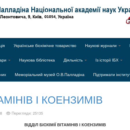
Об
ція
Українське біохімічне товариство
Наукові журнали
нари
Наукова бібліотека
Діяльність
Із історії ІБХ
них
Меморіальний музей О.В.Палладіна
Підтримати інститу
ТАМІНІВ І КОЕНЗИМІВ
18
Перегляди: 25135
ВІДДІЛ БІОХІМІЇ ВІТАМІНІВ І КОЕНЗИМІВ