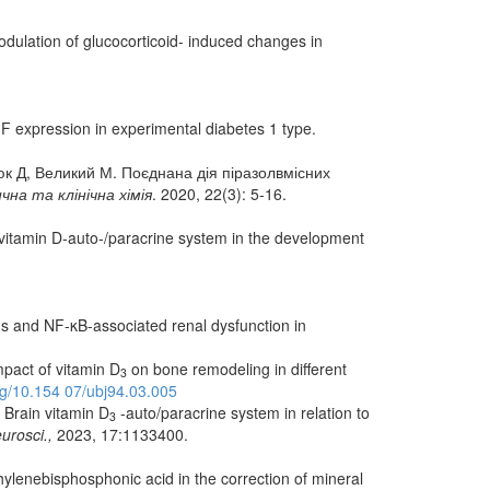
dulation of glucocorticoid- induced changes in
 expression in experimental diabetes 1 type.
нюк Д, Великий М. Поєднана дія піразолвмісних
чна та клінічна хімія
. 2020, 22(3): 5-16.
 vitamin D‑auto‑/paracrine system in the development
s and NF-κB-associated renal dysfunction in
pact of vitamin D
on bone remodeling in different
3
org/10.154 07/ubj94.03.005
 Brain vitamin D
-auto/paracrine system in relation to
3
urosci.,
2023, 17:1133400.
lenebisphosphonic acid in the correction of mineral