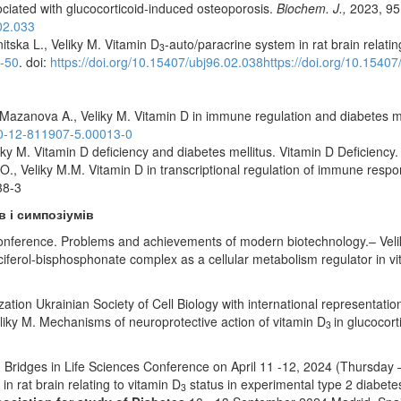
iated with glucocorticoid-induced osteoporosis.
Biochem. J
.,
2023, 95(
02.033
tska L., Veliky M. Vitamin D
-auto/paracrine system in rat brain relatin
3
8-50
. doi:
https://doi.org/10.15407/ubj96.02.038https://doi.org/10.1540
Mazanova A., Veliky M. Vitamin D in immune regulation and diabetes mel
-0-12-811907-5.00013-0
ky M. Vitamin D deficiency and diabetes mellitus. Vitamin D Deficienc
., Veliky M.M. Vitamin D in transcriptional regulation of immune resp
38-3
ів
і симпозіум
ів
et Conference. Problems and achievements of modern biotechnology.– V
lciferol-bisphosphonate complex as a cellular metabolism regulator in v
zation Ukrainian Society of Cell Biology with international representati
liky M. Mechanisms of neuroprotective action of vitamin D
in glucocor
3
ridges in Life Sciences Conference on April 11 -12, 2024 (Thursday – 
in rat brain relating to vitamin D
status in experimental type 2 diabete
3