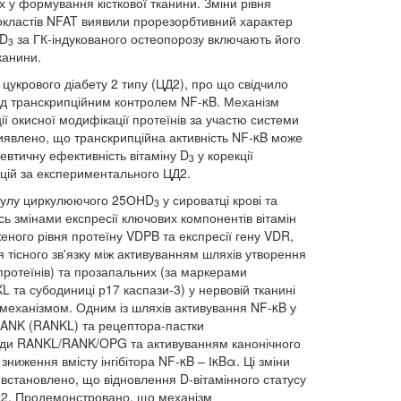
х у формування кісткової тканини. Зміни рівня
окластів NFAT виявили прорезорбтивний характер
 D
за ГК-індукованого остеопорозу включають його
3
канини.
цукрового діабету 2 типу (ЦД2), про що свідчило
під транскрипційним контролем NF-κB. Механізм
ії окисної модифікації протеїнів за участю системи
 виявлено, що транскрипційна активність NF-κB може
евтичну ефективність вітаміну D
у корекції
3
кцій за експериментального ЦД2.
 пулу циркулюючого 25ОНD
у сироватці крові та
3
ь змінами експресії ключових компонентів вітамін
еного рівня протеїну VDPB та експресії гену VDR,
 тісного зв'язку між активуванням шляхів утворення
протеїнів) та прозапальних (за маркерами
L та субодиниці р17 каспази-3) у нервовій тканині
 механізмом. Одним із шляхів активування NF-κB у
 RANK (RANKL) та рецептора-пастки
іади RANKL/RANK/OPG та активуванням канонічного
ниження вмісту інгібітора NF-κB – ІκBα. Ці зміни
встановлено, що відновлення D-вітамінного статусу
ЦД2. Продемонстровано, що механізм