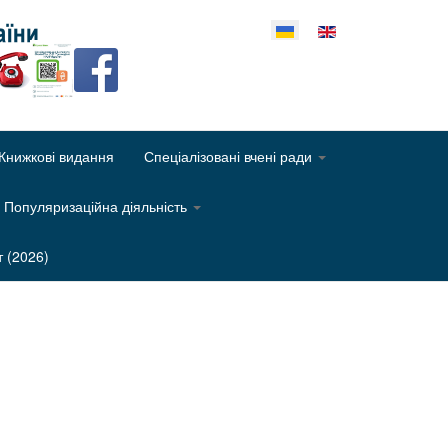
еріть свою мову
Книжкові видання
Спеціалізовані вчені ради
Популяризаційна діяльність
т (2026)