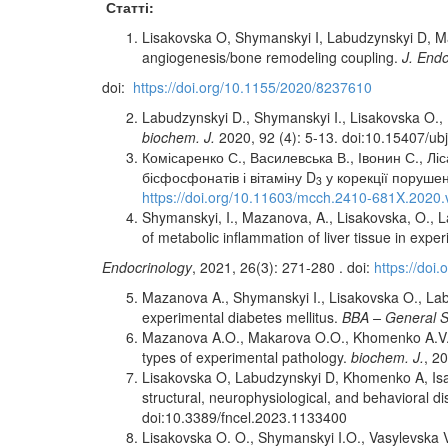
Статті:
Lisakovska O, Shymanskyi I, Labudzynskyi D, Maz
angiogenesis/bone remodeling coupling.
J. Endo
doi:
https://doi.org/10.1155/2020/8237610
Labudzynskyi D., Shymanskyi I., Lisakovska O., 
biochem. J.
2020, 92 (4): 5-13. doi:10.15407/ub
Комісаренко С., Василевська В., Івонин С., Л
бісфосфонатів і вітаміну D
у корекції поруше
3
https://doi.org/10.11603/mcch.2410-681X.2020.
Shymanskyi, I., Mazanova, A., Lisakovska, O., L
of metabolic inflammation of liver tissue in expe
Endocrinology
, 2021, 26(3): 271-280 . doi:
https://doi
Mazanova A., Shymanskyi I., Lisakovska O., Lab
experimental diabetes mellitus.
BBA – General S
Mazanova A.O., Makarova O.O., Khomenko A.V., V
types of experimental pathology.
biochem. J.
, 20
Lisakovska O, Labudzynskyi D, Khomenko A, Isae
structural, neurophysiological, and behavioral d
doi:10.3389/fncel.2023.1133400
Lisakovska O. O., Shymanskyi I.O., Vasylevska V