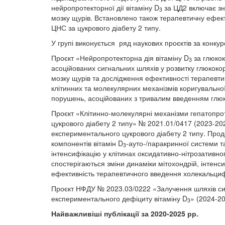
нейропротекторної дії вітаміну D
за ЦД2 включає зн
3
мозку щурів. Встановлено також терапевтичну ефекти
ЦНС за цукрового діабету 2 типу.
У групі виконується ряд наукових проєктів за конк
Проєкт «Нейропротекторна дія вітаміну D
за глюкок
3
асоційованих сигнальних шляхів у розвитку глюкокор
мозку щурів та дослідження ефективності терапевти
клітинних та молекулярних механізмів коригувальної 
порушень, асоційованих з тривалим введенням глюк
Проєкт «Клітинно-молекулярні механізми гепатопроте
цукрового діабету 2 типу» № 2021.01/0417 (2023-202
експериментального цукрового діабету 2 типу. Прод
компонентів вітамін D
-ауто-/паракринної системи 
3
інтенсифікацію у клітинах оксидативно-нітрозативно
спостерігаються зміни динаміки мітохондрій, інтенс
ефективність терапевтичного введення холекальциф
Проєкт НФДУ № 2023.03/0222 «Залучення шляхів сиг
експериментального дефіциту вітаміну D
» (2024-2
3
Найважливіші публікації за 2020-2025 рр.