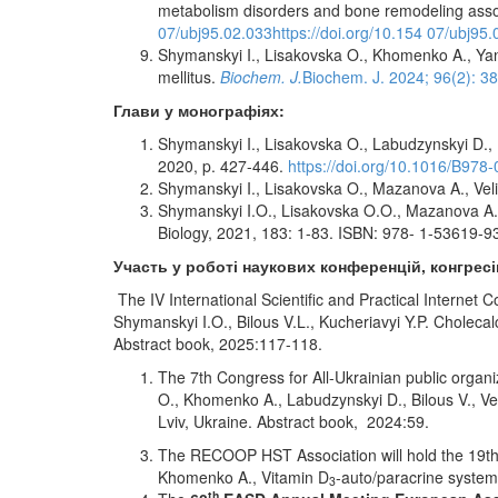
metabolism disorders and bone remodeling assoc
07/ubj95.02.033https://doi.org/10.154 07/ubj95.
Shymanskyi I., Lisakovska O., Khomenko A., Yani
mellitus.
Biochem. J.
Biochem. J. 2024; 96(2): 3
Глави у монографіях
:
Shymanskyi I., Lisakovska O., Labudzynskyi D., 
2020, p. 427-446.
https://doi.org/10.1016/B978
Shymanskyi I., Lisakovska O., Mazanova A., Veli
Shymanskyi I.O., Lisakovska O.O., Mazanova A.O
Biology, 2021, 183: 1-83. ISBN: 978- 1-53619-9
Участь у роботі наукових
конференці
й
, конгрес
The IV International Scientific and Practical Intern
Shymanskyi I.O., Bilous V.L., Kucheriavyi Y.P. Choleca
Abstract book, 2025:117-118.
The 7th Congress for All-Ukrainian public organi
O., Khomenko A., Labudzynskyi D., Bilous V., Ve
Lviv, Ukraine. Abstract book, 2024:59.
The RECOOP HST Association will hold the 19th B
Khomenko A., Vitamin D
-auto/paracrine system 
3
th