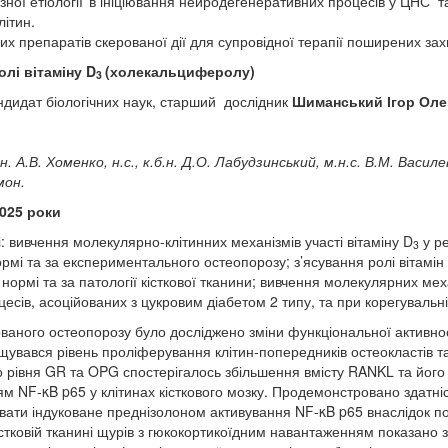
ізної етіології
в ініціювання нейродегенеративних процесів у ЦНС т
літин.
их препаратів скерованої дії для супровідної терапії поширених за
олі вітаміну D
(холекальциферолу)
3
андидат біологічних наук, старший дослідник
Шиманський Ігор Оле
н
.
А
.
В
.
Хоменко
,
н
.
с
.,
к
.
б
.
н
.
Д
.
О
.
Лабудзинський
,
м
.
н
.
с
.
В
.
М
.
Василе
мон
.
2025 роки
 вивчення молекулярно-клітинних механізмів участі вітаміну D
у ре
3
ормі та за експериментального остеопорозу; з’ясування ролі вітамін
нормі та за патології кісткової тканини; вивчення молекулярних ме
сів, асоційованих з цукровим діабетом 2 типу, та при корегувальній
аного остеопорозу було досліджено зміни функціональної активност
ищувався рівень проліферування клітин-попередників остеокластів та
го рівня GR та OPG спостерігалось збільшення вмісту RANKL та йог
NF-κB p65 у клітинах кісткового мозку. Продемонстровано здатніст
увати індуковане преднізолоном активування NF-κB p65 внаслідок п
істковій тканині щурів з гюкокортикоїдним навантаженням показано 