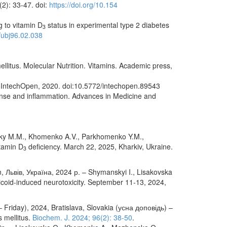
2): 33-47. doi:
https://doi.org/10.154
g to vitamin D
status in experimental type 2 diabetes
3
7/ubj96.02.038
litus. Molecular Nutrition. Vitamins. Academic press,
y. IntechOpen, 2020. doi:10.5772/intechopen.89543
onse and inflammation. Advances in Medicine and
eliky M.M., Khomenko A.V., Parkhomenko Y.M.,
itamin D
deficiency. March 22, 2025, Kharkiv, Ukraine.
3
on, Львів, Україна, 2024 р. – Shymanskyi I., Lisakovska
ticoid-induced neurotoxicity. September 11-13, 2024,
Friday), 2024, Bratislava, Slovakia (усна доповідь) –
s mellitus.
Biochem. J. 2024; 96(2): 38-50
.