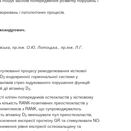
а пошук засобів попередження розвитку порушень і
хворювань і патологічних процесів.
ксандрович.
вська
,
пр
.
інж
.
О
.
Ю
.
Лотоцька
.,
пр
.
інж
.
Л
.
Г
.
гулюванні процесу ремоделювання кісткової
 D
-ендокринної гормональної системи у
3
ханізмів стрес-індукованого порушення функцій
 дії вітаміну D
.
3
і клітин-попередників остеокластів у кістковому
 кількість RANK-позитивних преостеокластів у
о комплексів з RANK, що супроводжувалось
ь вітаміну D
зменшувати пул преостеокластів,
3
осилення експресії протеїну GR та стимулювати NO-
зниження рівня експресії остеокальцину та