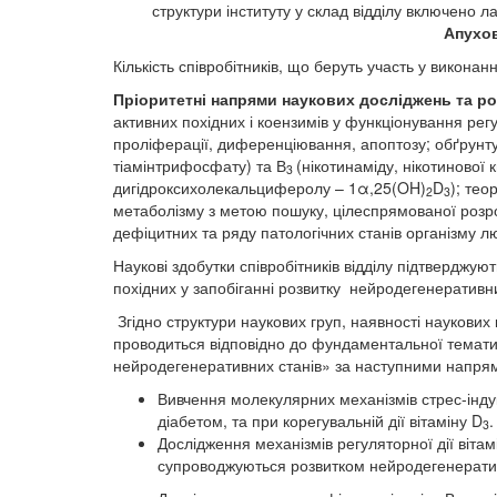
структури інституту у склад відділу включено 
Апухо
Кількість співробітників, що беруть участь у виконанні 
Пріоритетні напрями наукових досліджень та р
активних похідних і коензимів у функціонування рег
проліферації, диференціювання, апоптозу; обґрунту
тіамінтрифосфату) та В
(нікотинаміду, нікотинової
3
дигідроксихолекальциферолу – 1α,25(OH)
D
); тео
2
3
метаболізму з метою пошуку, цілеспрямованої розро
дефіцитних та ряду патологічних станів організму л
Наукові здобутки співробітників відділу підтверджую
похідних у запобіганні розвитку нейродегенеративн
Згідно структури наукових груп, наявності наукових 
проводиться відповідно до фундаментальної тематики
нейродегенеративних станів» за наступними напря
Вивчення молекулярних механізмів стрес-інду
діабетом, та при корегувальній дії вітаміну D
.
3
Дослідження механізмів регуляторної дії вітам
супроводжуються розвитком нейродегенерати