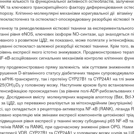
нням кількості та функціональної активності остеобластів, залучени
ANK та ключового транскрипційного фактору диференціювання осте
еопорозу. Клітинно-молекулярні механізми коригувальної дії вітаміну
теокластогенез та остеокласт-опосередковану резорбцію кісткової т
генезу та ремоделювання кісткової тканини за експериментального 
станні рівня eNOS, ключових ізоформ NO-синтази, що знаходяться 
ованого з розвитком ЦД2, як показано, може полягати у інтенсифікац
ванні остеокласт-залежної резорбції кісткової тканини. Крім того,
 рівень експресії якого істотно знижувався. Продемонстровано терап
NF-κB-асоційованих сигнальних механізмів контролю клітинних фун
 типу продемонстровано пряму залежність між суттєвим зниженням
орушення D-вітамінного статусу діабетичних тварин супроводжувалос
 мРНК-транскрипту, так і протеїну CYP27B1 та CYP24A1 на тлі зниж
,25(OH)
D
у головному мозку. Наступним кроком було встановлення
2
3
інтенсифікацією прооксидатних (за рівнем полі-ADP-рибозильованих 
ку. Дослідження вмісту молекулярних маркерів апоптозу (Bax, Bcl-X
 за ЦД2, що переважно реалізуєтья за мітохондрійним (внутрішнім)
вісі, що складається з рецептора-активатора NF-κB (RANK), ліганда
вано кореляцію між змінами експресії компонентів цитокінової тр
двищення рівня експресії у тканині мозку субодиниці р65 NF-κB та з
ротеїнів RANK та RANKL при одночасному зниженні рівня OPG. Нами 
ь експресії VDR, CYP27B1 та CYP24A1 у головному мозку щурів за 