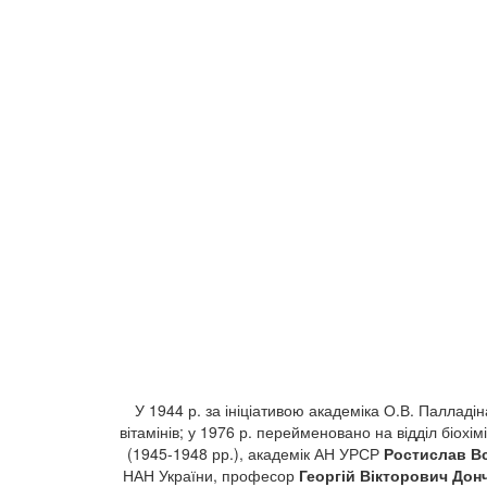
У 1944 р. за ініціативою академіка О.В. Палладіна 
вітамінів; у 1976 р. перейменовано на відділ біохімі
(1945-1948 рр.), академік АН УРСР
Ростислав В
НАН України, професор
Георгій Вікторович Дон