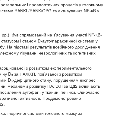
розапальних і проапоптичних процесів у головному
ї системи RANKL/RANK/OPG та активування NF-κB у
 рр.) був спрямований на з’ясування участі NF-κB-
м статусом і станом D-ауто/паракринної системи у
. На підставі результатів всебічного дослідження
ексному лікуванні неврологічних та когнітивних
 асоційованої з розвитком експериментального
міну D
за НАЖХП, пов’язаної з розвитком
3
амін D
-дефіцитного стану, порушенням експресії
3
тинні механізми розвитку НАЖХП за ЦД2 включають
посилення аутофагії у тканині печінки. Одночасно
іферативної активності. Продемонстровано
Д2.
олінергічної системи головного мозку за