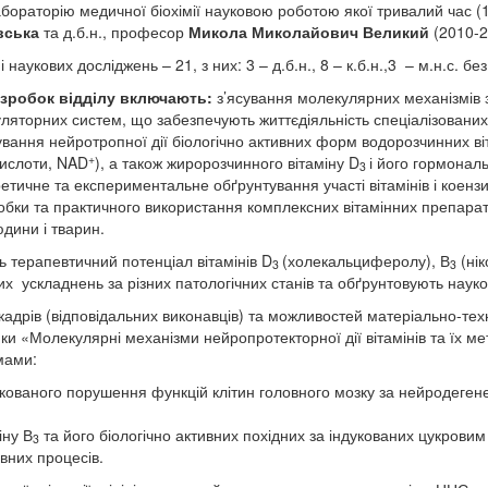
лабораторію медичної біохімії науковою роботою якої тривалий час (
вська
та д.б.н., професор
Микола Миколайович Великий
(2010-2
наукових досліджень – 21, з них: 3 – д.б.н., 8 – к.б.н.,3 – м.н.с. без с
озробок відділу включають:
з’ясування молекулярних механізмів з
уляторних систем, що забезпечують життєдіяльність спеціалізованих 
вання нейротропної дії біологічно активних форм водорозчинних віт
+
 кислоти, NAD
), а також жиророзчинного вітаміну D
і його гормонал
3
ретичне та експериментальне обґрунтування участі вітамінів і коенз
бки та практичного використання комплексних вітамінних препаратів
юдини і тварин.
ть терапевтичний потенціал вітамінів D
(холекальциферолу), В
(нік
3
3
их ускладнень за різних патологічних станів та обґрунтовують наук
кадрів (відповідальних виконавців) та можливостей матеріально-техн
 «Молекулярні механізми нейропротекторної дії вітамінів та їх ме
мами:
кованого порушення функцій клітин головного мозку за нейродеген
іну В
та його біологічно активних похідних за індукованих цукровим
3
вних процесів.