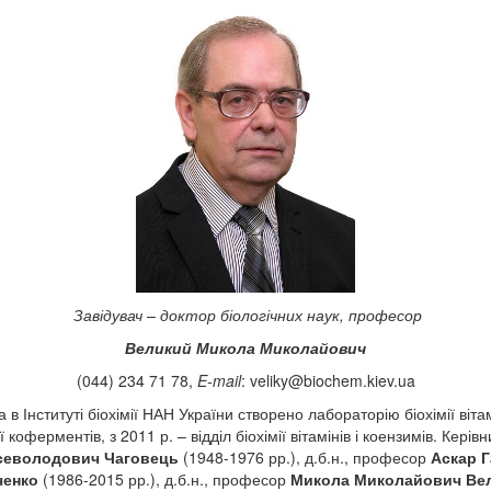
Завідувач – доктор біологічних наук, професор
Великий Микола Миколайович
(044) 234 71 78,
E-mail
:
veliky@biochem.kiev.ua
в Інституті біохімії НАН України створено лабораторію біохімії вітамін
ї коферментів, з 2011 р. – відділ біохімії вітамінів і коензимів. Кері
севолодович Чаговець
(1948-1976 рр.), д.б.н., професор
Аскар 
ченко
(1986-2015 рр.), д.б.н., професор
Микола Миколайович Ве