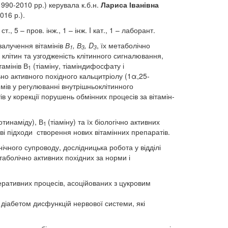
1990-2010 рр.) керувала к.б.н.
Лариса Іванівна
016 р.).
т., 5 – пров. інж., 1 – інж. I кат., 1 – лаборант.
алучення вітамінів
В
, В
, D
, їх метаболічно
1
3
3
клітин та узгодженість клітинного сигналювання,
амінів В
(тіаміну, тіаміндифосфату і
1
ьно активного похідного кальцитріолу (1α,25-
имів у регулюванні внутрішньоклітинного
 у корекції порушень обмінних процесів за вітамін-
отинаміду), В
(тіаміну) та їх біологічно активних
1
ові підходи створення нових вітамінних препаратів.
ічного супроводу, дослідницька робота у відділі
таболічно активних похідних за норми і
еративних процесів, асоційованих з цукровим
 діабетом дисфункцій нервової системи, які