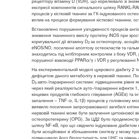
рецептору вітаміну D (VDR), що корелювало зі зниже
експресії компонентів сигнального шляху RANKL-R
процесів у кістковій тканині за ГК-індукованого ост
вплив на процеси формування кісткової тканини, ос
Встановлено порушення узгодженості процесів ангіо
зниження тканинного вмісту протеїну iNOS при зро
коригувальної дії вітаміну D
за остеопорозу, асоцій
3
eNOS/NO, посиленні апоптозу остеокластів та гальму
знаходитись під інгібіторним контролем з боку VDR,
порушеної взаємодії PPARα/γ і VDR у регулюванні 
На експериментальній моделі цукрового діабету 2
дефіцитом даного метаболіту в нервовій тканині. П
D
авто-/паракринної системи: підвищенням рівня як
3
через який реалізуються ауто-/паракринні ефекти 1
кінцевих продуктів глибокого глікування (AGEs) та 
запалення – TNF-α, IL-1β) процесів у головному моз
виявило посилення запрограмованої загибелі клітин
нервовій тканині може бути залучення цитокінової 
остеопротегерину (OPG). За ЦД2 було продемонстро
шляху NF-κB, про що свідчило індуковане діабетом пі
були асоційовані зі збільшенням синтезу у мозку п
підвищувало його біодоступність для ЦНС та рівен