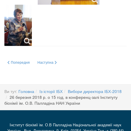
Попередня стаття: 28 березня 2018 р. з 10:00 до 13:00 в конференц-залі 
Наступна стаття: Виборча програма академіка НАН Украї
Попередня
Наступна
Ви тут:
Головна
Із історії ІБХ
Вибори директора ІБХ-2018
26 березня 2018 р. о 15 год. в конференц-залі Інституту
біохімії ім. О.В. Палладіна НАН України
Інститут біохімії ім. О.В Палладіна Національної академії наук
України Вул. Леонтовича, 9, Київ, 01054, Україна Тел.:+ (380-44)