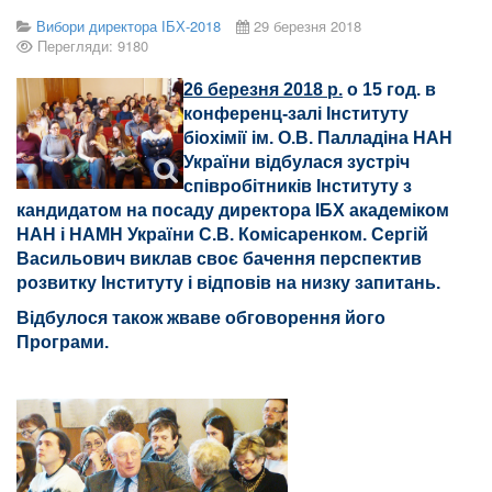
Вибори директора ІБХ-2018
29 березня 2018
Перегляди: 9180
2
6
березня 2018 р.
о 15 год. в
конференц-залі Інституту
біохімії ім. О.В. Палладіна НАН
України відбулася зустріч
співробітників Інституту з
кандидатом на посаду директора ІБХ академіком
НАН і НАМН України С.В. Комісаренком. Сергій
Васильович виклав своє бачення перспектив
розвитку Інституту і відповів на низку запитань.
Відбулося також жваве обговорення його
Програми.