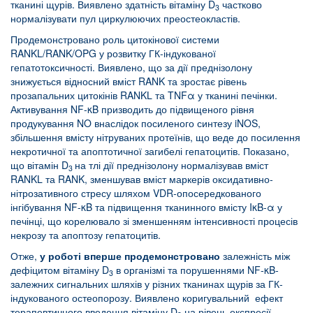
тканині щурів. Виявлено здатність вітаміну D
частково
3
нормалізувати пул циркулюючих преостеокластів.
Продемонстровано роль цитокінової системи
RANKL/RANK/OPG у розвитку ГК-індукованої
гепатотоксичності. Виявлено, що за дії преднізолону
знижується відносний вміст RANK та зростає рівень
прозапальних цитокінів RANKL та TNFα у тканині печінки.
Активування NF-κB призводить до підвищеного рівня
продукування NO внаслідок посиленого синтезу iNOS,
збільшення вмісту нітруваних протеїнів, що веде до посилення
некротичної та апоптотичної загибелі гепатоцитів. Показано,
що вітамін D
на тлі дії преднізолону нормалізував вміст
3
RANKL та RANK, зменшував вміст маркерів оксидативно-
нітрозативного стресу шляхом VDR-опосередкованого
інгібування NF-κB та підвищення тканинного вмісту IκB-α у
печінці, що корелювало зі зменшенням інтенсивності процесів
некрозу та апоптозу гепатоцитів.
Отже,
у роботі вперше продемонстровано
залежність між
дефіцитом вітаміну D
в організмі та порушеннями NF-κB-
3
залежних сигнальних шляхів у різних тканинах щурів за ГК-
індукованого остеопорозу. Виявлено коригувальний ефект
терапевтичного введення вітаміну D
на рівень експресії