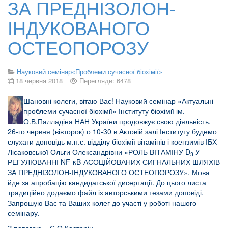
ЗА ПРЕДНІЗОЛОН-
ІНДУКОВАНОГО
ОСТЕОПОРОЗУ
Науковий семінар«Проблеми сучасної біохімії»
18 червня 2018
Перегляди: 6478
Шановні колеги, вітаю Вас! Науковий семінар «Актуальні
проблеми сучасної біохімії» Інституту біохімії ім.
О.В.Палладіна НАН України продовжує свою діяльність.
26-го червня (вівторок) о 10-30 в Актовій залі Інституту будемо
слухати доповідь м.н.с. відділу біохімії вітамінів і коензимів ІБХ
Лісаковської Ольги Олександрівни «РОЛЬ ВІТАМІНУ D
У
3
РЕГУЛЮВАННІ NF-κB-АСОЦІЙОВАНИХ СИГНАЛЬНИХ ШЛЯХІВ
ЗА ПРЕДНІЗОЛОН-ІНДУКОВАНОГО ОСТЕОПОРОЗУ». Мова
йде за апробацію кандидатської дисертації. До цього листа
традиційно додаємо файл із авторськими тезами доповіді.
Запрошую Вас та Ваших колег до участі у роботі нашого
семінару.