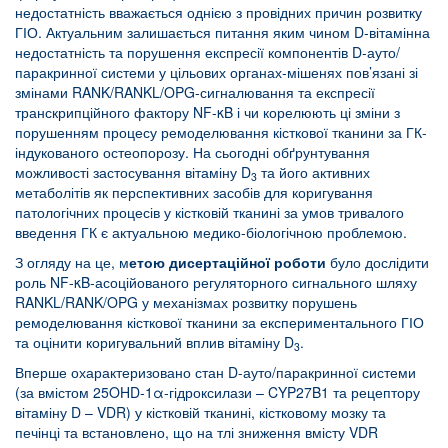
недостатність вважається однією з провідних причин розвитку
ГІО. Актуальним залишається питання яким чином D-вітамінна
недостатність та порушення експресії компонентів D-ауто/
паракринної системи у цільових органах-мішенях пов’язані зі
змінами RANK/RANKL/OPG-сигналювання та експресії
транскрипційного фактору NF-κB і чи корелюють ці зміни з
порушенням процесу ремоделювання кісткової тканини за ГК-
індукованого остеопорозу. На сьогодні обґрунтування
можливості застосування вітаміну D
та його активних
3
метаболітів як перспективних засобів для коригування
патологічних процесів у кістковій тканині за умов тривалого
введення ГК є актуальною медико-біологічною проблемою.
З огляду на це, м
етою дисертаційної роботи
було дослідити
роль NF-κB-асоційованого регуляторного сигнального шляху
RANKL/RANK/OPG у механізмах розвитку порушень
ремоделювання кісткової тканини за експериментального ГІО
та оцінити коригувальний вплив вітаміну D
.
3
Вперше охарактеризовано стан D-ауто/паракринної системи
(за вмістом 25OHD-1α-гідроксилази – CYP27B1 та рецептору
вітаміну D – VDR) у кістковій тканині, кістковому мозку та
печінці та встановлено, що на тлі зниження вмісту VDR