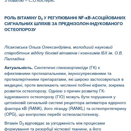
З повагою – С.О.Костерін
.
РОЛЬ ВІТАМІНУ D
У РЕГУЛЮВАННІ NF-κB-АСОЦІЙОВАНИХ
3
СИГНАЛЬНИХ ШЛЯХІВ ЗА ПРЕДНІЗОЛОН-ІНДУКОВАНОГО
ОСТЕОПОРОЗУ
Лісаковська Ольга Олександрівна
, молодший науковий
співробітник відділу біохімії вітамінів і коензимів ІБХ ім. О.В.
Палладіна
Актуальність.
Синтетичні глюкокортикоїди (ГК) є
ефективними протизапальними, імуносупресивними та
протиалергічними препаратами, які широко застосовуються в
медицині, проте викликають численні побічні ефекти, зокрема
розвиток остеопорозу. Однією з причин розвитку ГК-
індукованого остеопорозу (ГІО) можуть бути порушення у
цитокіновій сигнальній системі рецептора активатора ядерного
фактора κB (RANK), його ліганду (RANKL) та остеопротегерину
(OPG), що контролює перебіг остеокластогенезу.
Вітамін D
відповідає за узгодженість між процесами
3
формування та резорбції кісткової тканини, а його