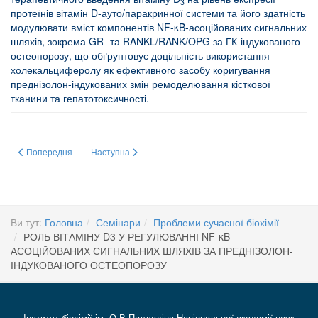
3
протеїнів вітамін D-ауто/паракринної системи та його здатність
модулювати вміст компонентів NF-κB-асоційованих сигнальних
шляхів, зокрема GR- та RANKL/RANK/OPG за ГК-індукованого
остеопорозу, що обґрунтовує доцільність використання
холекальциферолу як ефективного засобу коригування
преднізолон-індукованих змін ремоделювання кісткової
тканини та гепатотоксичності.
Попередня стаття: РОЛЬ СИГНАЛЬНОГО ШЛЯХУ ERN1 У РЕГУЛЯЦІЇ Е
Наступна стаття: Біологічні властивості рекомбінантни
Попередня
Наступна
Ви тут:
Головна
Семінари
Проблеми сучасної біохімії
РОЛЬ ВІТАМІНУ D3 У РЕГУЛЮВАННІ NF-κB-
АСОЦІЙОВАНИХ СИГНАЛЬНИХ ШЛЯХІВ ЗА ПРЕДНІЗОЛОН-
ІНДУКОВАНОГО ОСТЕОПОРОЗУ