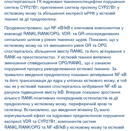
спостерігаються ГК-індуковані тканинноспецифічні порушення
синтезу CYP27B1: пригнічення синтезу протеїну CYP27B1 у
кістковому мозку та збільшення експресії мРНК у кістковій
тканині за дії преднізолону.
Продемонстровано, що NF-κB/IκB є ключовим компонентом у
взаємодії RANKL/RANK/OPG, VDR- та GR-опосередкованих
сигнальних шляхів у різних тканинах щурів. Показано, що у
кістковому мозку на тлі зменшеного рівня GR та OPG
спостерігалось збільшення вмісту RANKL та його зв’язування з
RANK на преостеокластах. У кістковій тканині виявлено
зменшення співвідношення OPG/RANKL, що є ознакою
порушення процесу ремоделювання кісткової тканини. За
тривалого введення преднізолону показано активування NF-κB
та його трансклокація до ядра у клітинах кісткового мозку, в той
час як у кістковій тканині спостерігалось інгібування NF-κB за
рахунок підвищення вмісту IκB. Вперше показано зростання
кількості RANK-позитивних попередників остеокластів за дії
преднізолону у кістковому мозку, периферичній крові та
селезінці. Встановлено, що введення вітаміну D
мало
3
коригувальний ефект на індуковані преднізолоном порушення
експресії VDR та CYP27B1, компонентів систем
RANKL/RANK/OPG та NF-κB/IκB у кістковому мозку та кістковій