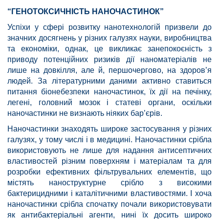
“
ГЕНОТОКСИЧНІСТЬ НАНОЧАСТИНОК”
Успіхи у сфері розвитку нанотехнологій призвели до
значних досягнень у різних галузях науки, виробництва
та економіки, однак, це викликає занепокоєність з
приводу потенційних ризиків дії наноматеріалів не
лише на довкілля, але й, першочергово, на здоров’я
людей. За літературними даними активно ставиться
питання біонебезпеки наночастинок, їх дії на печінку,
легені, головний мозок і статеві органи, оскільки
наночастинки не визнають ніяких бар’єрів.
Наночастинки знаходять широке застосування у різних
галузях, у тому числі і в медицині. Наночастинки срібла
використовують не лише для надання антисептичних
властивостей різним поверхням і матеріалам та для
розробки ефективних фільтрувальних елементів, що
містять наноструктурне срібло з високими
бактерицидними і каталітичними властивостями. І хоча
наночастинки срібла спочатку почали використовувати
як антибактеріальні агенти, нині їх досить широко