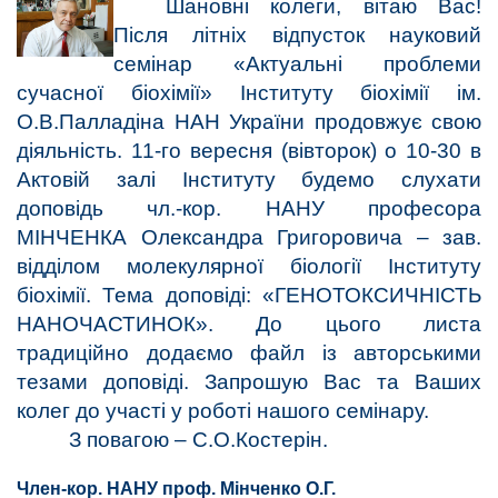
Шановні колеги, вітаю Вас!
Після літніх відпусток науковий
семінар «Актуальні проблеми
сучасної біохімії» Інституту біохімії ім.
О.В.Палладіна НАН України продовжує свою
діяльність. 11-го вересня (вівторок) о 10-30 в
Актовій залі Інституту будемо слухати
доповідь чл.-кор. НАНУ професора
МІНЧЕНКА Олександра Григоровича – зав.
відділом молекулярної біології Інституту
біохімії. Тема доповіді: «ГЕНОТОКСИЧНІСТЬ
НАНОЧАСТИНОК». До цього листа
традиційно додаємо файл із авторськими
тезами доповіді. Запрошую Вас та Ваших
колег до участі у роботі нашого семінару.
З повагою – С.О.Костерін.
Член-кор. НАНУ проф. Мінченко О.Г.