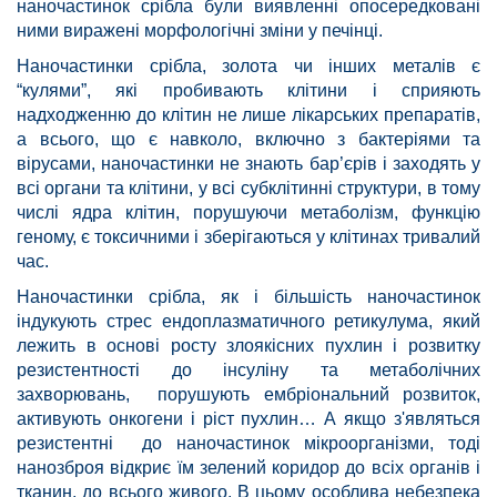
наночастинок срібла були виявленні опосередковані
ними виражені морфологічні зміни у печінці.
Наночастинки срібла, золота чи інших металів є
“кулями”, які пробивають клітини і сприяють
надходженню до клітин не лише лікарських препаратів,
а всього, що є навколо, включно з бактеріями та
вірусами, наночастинки не знають бар’єрів і заходять у
всі органи та клітини, у всі субклітинні структури, в тому
числі ядра клітин, порушуючи метаболізм, функцію
геному, є токсичними і зберігаються у клітинах тривалий
час.
Наночастинки срібла, як і більшість наночастинок
індукують стрес ендоплазматичного ретикулума, який
лежить в основі росту злоякісних пухлин і розвитку
резистентності до інсуліну та метаболічних
захворювань, порушують ембріональний розвиток,
активують онкогени і ріст пухлин… А якщо з'являться
резистентні до наночастинок мікроорганізми, тоді
нанозброя відкриє їм зелений коридор до всіх органів і
тканин, до всього живого. В цьому особлива небезпека