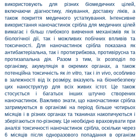
використовують для різних біомедичних цілей,
включаючи діагностику, лікування, доставку ліків, а
також покриття медичного устаткування. Інтенсивне
використання наночастинок срібла для медичних цілей
вимагає і більш глибокого вивчення механізмів як їх
біологічної дії, так і можливих побічних впливів та
токсичності. Для наночастинок срібла показана як
антибактеріальна, так і протигрибкова, противірусна та
протизапальна дія. Разом з тим, їх розподіл по
організму, акумуляція в окремих органах, а також
потенційна токсичність як
in
vitro
,
так і
in
vivo
, особливо
в залежності від їх розміру, вказують на біонебезпеку
цих наноструктур для всіх живих істот. Це також
стосується і багатьох інших штучно створених
наночастинок. Важливо знати, що наночастинки срібла
затримуються в організмі на період більше чотирьох
місяців і в різних органах та тканинах накопичуються і
зберігаються по-різному. Це необхідно враховувати при
аналізі токсичності наночастинок срібла, оскільки через
6 місяців після одноразового попадання в організм