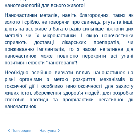
нанотехнологій для всього живого!
Наночастинки металів, навіть благородних, таких як
золото і срібло, не говорячи про свинець, ртуть та інші,
діють на все живе в багато разів сильніше ніж іони цих
металів чи їх мікрочастинки. І якщо наночастинки
сприяють доставці лікарських препаратів, чи
приживанню імплантатів, то з часом негативна дія
наночастинок може повністю перекрити всі уявні
позитивні ефекти “нанотерапії”!
Необхідно всебічно вивчати вплив наночастинок на
різні організми з метою розкриття механізмів їх
токсичної дії і особливо генотоксичності для захисту
живих істот, збереження здоров’я людей, для розробки
способів протидії та профілактики негативної дії
наночастинок
Попередня стаття: Експресія генів протеаз у клітинах гліоми лінії U87 за
Наступна стаття: РОЛЬ СИГНАЛЬНОГО ШЛЯХУ ERN1 
Попередня
Наступна