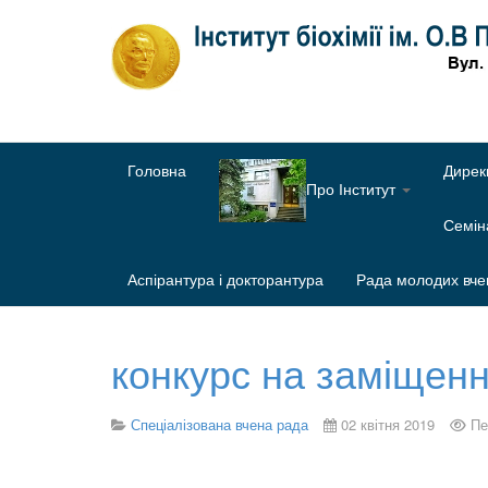
Головна
Дирек
Про Інститут
Семі
Аспірантура і докторантура
Рада молодих вче
конкурс на заміщен
Спеціалізована вчена рада
02 квітня 2019
Пе