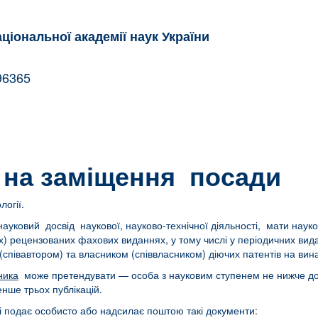
аціональної академії наук України
на
796365
 на заміщення посади
логії.
ауковий досвід наукової, науково-технічної діяльності, мати науков
их) рецензованих фахових виданнях, у тому числі у періодичних в
(співавтором) та власником (співвласником) діючих патентів на вин
ника
може претендувати — особа з науковим ступенем не нижче док
енше трьох публікацій.
і подає особисто або надсилає поштою такі документи: