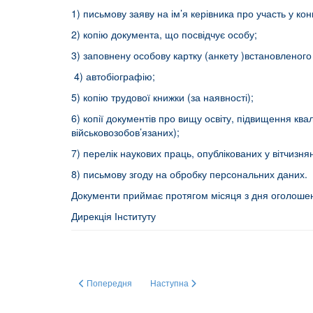
1) письмову заяву на ім’я керівника про участь у кон
2) копію документа, що посвідчує особу;
3) заповнену особову картку (анкету )встановленого
4) автобіографію;
5) копію трудової книжки (за наявності);
6) копії документів про вищу освіту, підвищення ква
військовозобов’язаних);
7) перелік наукових праць, опублікованих у вітчиз
8) письмову згоду на обробку персональних даних. 
Документи приймає протягом місяця з дня оголошен
Дирекція Інституту
Попередня стаття: Конкурс на заміщення посади
Наступна стаття: КОНКУРС
Попередня
Наступна