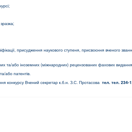
курсі;
 зразка;
ліфікації, присудження наукового ступеня, присвоєння вченого званн
няних та/або іноземних (міжнародних) рецензованих фахових видання
та/або патентів.
ня конкурсу Вчений секретар к.б.н. З.С. Протасова
тел. тел. 234-1