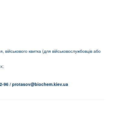
я, військового квитка (для військовослужбовців або
х;
2-96 /
protasov
@
biochem
.
kiev
.
ua