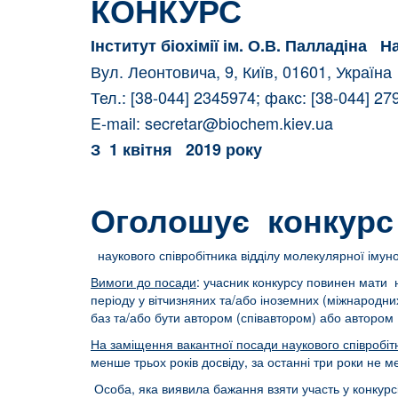
КОНКУРС
Інститут біохімії ім. О.В. Палладіна Н
Вул. Леонтовича, 9, Київ, 01601, Украї
Тел.: [38-044] 2345974; факс: [38-044] 2
E-mail:
secretar@biochem.kiev.ua
З
1 квітня 2019 року
Оголошує конкурс
наукового співробітника відділу молекулярної імуно
Вимоги до посади
: учасник конкурсу повинен мати н
періоду у вітчизняних та/або іноземних (міжнародн
баз та/або бути автором (співавтором) або автором 
На заміщення вакантної посади наукового співробіт
менше трьох років досвіду, за останні три роки не м
Особа, яка виявила бажання взяти участь у конкурс