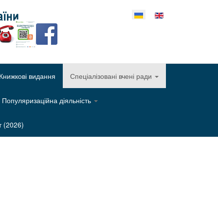
еріть свою мову
Книжкові видання
Спеціалізовані вчені ради
Популяризаційна діяльність
т (2026)