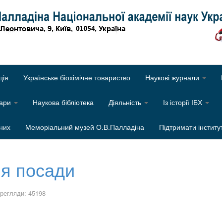
Об
ція
Українське біохімічне товариство
Наукові журнали
нари
Наукова бібліотека
Діяльність
Із історії ІБХ
них
Меморіальний музей О.В.Палладіна
Підтримати інститу
ня посади
регляди: 45198