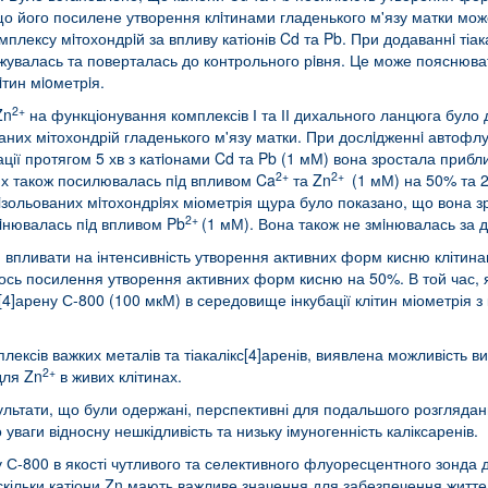
о його посилене утворення клiтинами гладенького м'язу матки мо
плексу мiтохондрiй за впливу катіонів Cd та Pb. При додаваннi тіа
жувалась та поверталась до контрольного рiвня. Це може пояснюват
iтин мioметрiя.
2+
Zn
на функціонування комплексів І та ІІ дихального ланцюга було 
аних мітохондрій гладенького м'язу матки. При дослiдженнi автофл
ції протягом 5 хв з катiонами Cd та Pb (1 мМ) вона зростала приблиз
2+
2+
ях також посилювалась пiд впливом Ca
та Zn
(1 мМ) на 50% та 2
iзольованих мiтохондрiях міометрія щура було показано, що вона зро
2+
мiнювалась пiд впливом Pb
(1 мМ). Вона також не змiнювалась за д
Zn впливати на інтенсивність утворення активних форм кисню клітина
ось посилення утворення активних форм кисню на 50%. В той час, я
[4]арену С-800 (100 мкМ) в середовище інкубації клітин міометрія 
ксів важких металів та тіакалікс[4]аренів, виявлена можливість вик
2+
для Zn
в живих клітинах.
ультати, що були одержані, перспективні для подальшого розглядання
уваги відносну нешкідливість та низьку імуногенність каліксаренів.
у С-800 в якості чутливого та селективного флуоресцентного зонда 
оскільки катіони Zn мають важливе значення для забезпечення життед