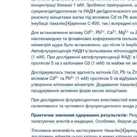
концентрацї близько 1 мМ. Зроблено припущення, щ
сукцинатдегідрогенази та НАДН-дегiдрогеназного ком
реагенту міоцитами матки пiд впливом Cd тa Pb зни
iнкубації тіакалікс[4]ареном С-800, так і всередині кл
2+
2+
2+
2+
Для встановлення впливу Cd
, Pb
, Сa
, Mg
та 
нікотинамідних та флавінових коферементів ізольов
міометрія щура було встановлено, що пiсля їх iнкуба
Автофлуоресценцiя НАДН в iзольованих мiтохондрi
+
(1 мМ). При дослiдженнi автофлуоресценцiї ФАД
в 
протягом 5 хв з катiонами Cd (1 мМ) та майже не з
Досліджувалась також здатність катіонів Cd, Pb та 
2+
2+
впливом Cd
та Pb
(1 мМ) протягом 5 хв відбувал
утворення клітинами міометрія. Додавання тіакалікс
продукування активних форм кисню міоцитами.
При дослідженні флуоресцентних властивостей компле
селективного та чутливого флуоресцентного зонда 
Практичне значення одержаних
результатів:
Рез
хелатуючих агентів в медицині. Особливо, беручи до 
З'ясована можливість застосування тіакалікс[4]арен
досліджень ефектів цього катіону в живих клітинах 