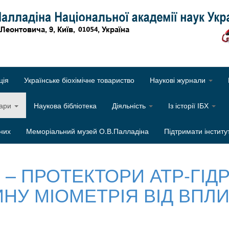
Об
ція
Українське біохімічне товариство
Наукові журнали
нари
Наукова бібліотека
Діяльність
Із історії ІБХ
них
Меморіальний музей О.В.Палладіна
Підтримати інститу
И – ПРОТЕКТОРИ АТР-ГІД
НУ МІОМЕТРІЯ ВІД ВПЛИ