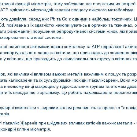
отливої функції міометрія, тому забезпечення енергетичних потреб 
 АТР відіграють мітохондрії завдяки процесу окисного метаболізму.
ть довкілля, серед них Pb та Cd є одними з найбільш токсичних. 
а Cd, пов'язана з їх здатністю накопичуватись в органах та тканинах
кати різноманітні порушення репродуктивної системи жінок, які приз
ахворювання статевої системи .
ої активності актоміозинового комплексу та АТР-гідролазної активно
нспортувального ланцюга клітини, що призводить до зниження рівн
у клітинах, що призводить до окислювального стресу в клітинах та
інок, які викликані впливом важких металів важливим є пошук та роз
ать каліксарени та їх сульфурвмісні похідні тіакаліксарени. Вони м
а нижньому вінці макроциклу гідроксильним групам та атомам двов
ияти їх виведенню з організму. Це робить тіакаліксарени перспекти
лярні комплекси з широким колом речовин каліксарени та їх похід
алів.
 тіакалікс[4]аренів при шкідливих впливах катіонів важких металів - 
хондрій клітин міометрія.