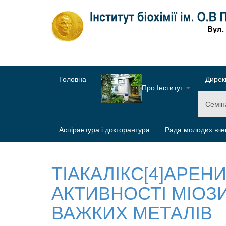
Головна
Дирек
Про Інститут
Семі
Аспірантура і докторантура
Рада молодих вче
ТІАКАЛІКС[4]АРЕН
АКТИВНОСТІ МІОЗИ
ВАЖКИХ МЕТАЛІВ