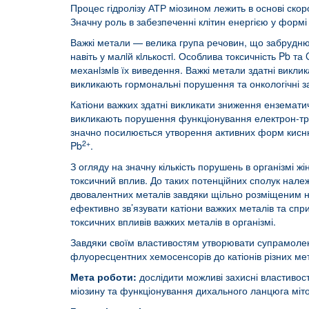
Процес гідролізу АТР міозином лежить в основі скор
Значну роль в забезпеченні клітин енергією у формі
Важкі метали — велика група речовин, що забруднюю
навіть у малiй кiлькостi. Особлива токсичність Pb т
механiзмiв їх виведення. Важкі метали здатні викли
викликають гормональні порушення та онкологічні з
Катіони важких здатні викликати зниження ензематичн
викликають порушення функціонування електрон-тра
значно посилюється утворення активних форм кисню 
2+
Pb
.
З огляду на значну кількість порушень в організмі ж
токсичний вплив. До таких потенційних сполук належ
двовалентних металів завдяки щільно розміщеним н
ефективно зв’язувати катіони важких металів та спр
токсичних впливів важких металів в організмі.
Завдяки своїм властивостям утворювати супрамолеку
флуоресцентних хемосенсорів до катіонів різних мет
Мета роботи:
дослідити можливі захисні властивості
міозину та функціонування дихального ланцюга міто