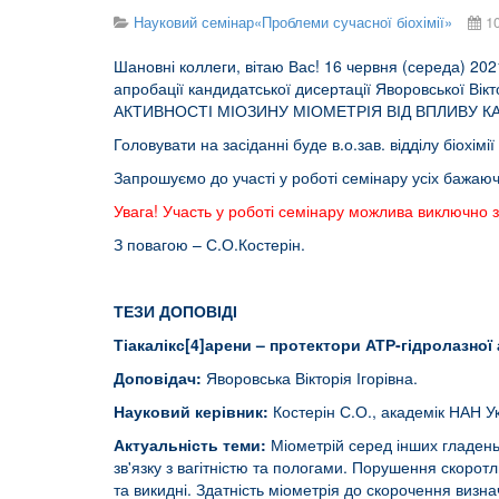
Науковий семінар«Проблеми сучасної біохімії»
1
Шановні коллеги, вітаю Вас! 16 червня (середа) 2021
апробації кандидатської дисертації Яворовської Вік
АКТИВНОСТІ МІОЗИНУ МІОМЕТРІЯ ВІД ВПЛИВУ КАТІО
Головувати на засіданні буде в.о.зав. відділу біохімії 
Запрошуємо до участі у роботі семінару усіх бажаюч
Увага! Участь у роботі семінару можлива виключно 
З повагою – С.О.Костерін.
ТЕЗИ ДОПОВІДІ
Тіакалікс[4]арени – протектори АТР-гідролазної 
Доповідач:
Яворовська Вікторія Ігорівна.
Науковий керівник:
Костерін С.О., академік НАН У
Актуальність теми:
Міометрій серед інших гладеньк
зв'язку з вагітністю та пологами. Порушення скоротли
та викидні. Здатність міометрія до скорочення визн