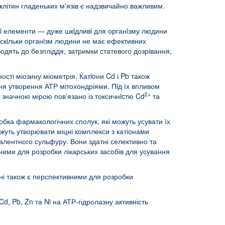
клітин гладеньких м'язів є надзвичайно важливим.
Цi елементи — дуже шкiдливi для органiзму людини
, оскiльки органiзм людини не має ефективних
водять до безпліддя, затримки статевого дозрівання,
сті міозину міометрія. Катioни Cd і Pb також
я утворення АТР мітохондріями. Пiд їх впливом
2+
 значною мірою пов'язано із токсичнicтю Cd
та
робка фармакологічних сполук, які можуть усувати їх
ожуть утворювати міцні комплекси з катіонами
алентного сульфуру. Вони здатні селективно та
вними для розробки лікарських засобів для усування
ні також є перспективними для розробки
Cd, Pb, Zn та Ni на АТР-гідролазну активність