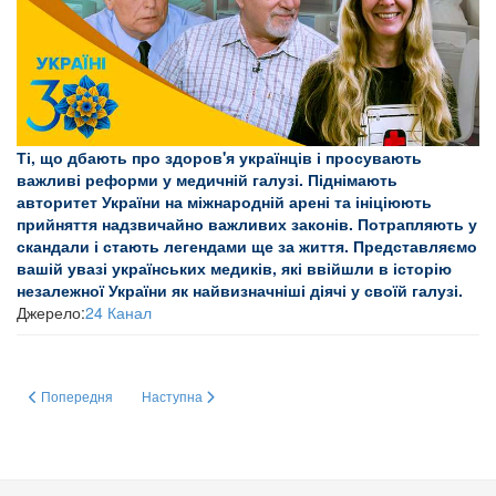
Ті, що дбають про здоров'я українців і просувають
важливі реформи у медичній галузі. Піднімають
авторитет України на міжнародній арені та ініціюють
прийняття надзвичайно важливих законів. Потрапляють у
скандали і стають легендами ще за життя. Представляємо
вашій увазі українських медиків, які ввійшли в історію
незалежної України як найвизначніші діячі у своїй галузі.
Джерело:
24 Канал
Попередня стаття: НАУКА ТА МЕТРИКА
Наступна стаття: Щиро вітаємо!
Попередня
Наступна