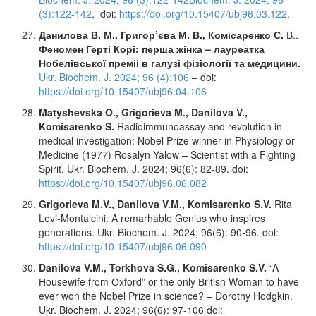
(3):122-142
. doi:
https://doi.org/10.15407/ubj96.03.122
.
Данилова В. М., Григор’єва М. В., Комісаренко С.
В..
Феномен Герті Корі
:
перша жінка – лауреатка
Нобелівської преміі в галузі фізіології та медицини.
Ukr. Biochem. J. 2024; 96 (4):106
– doi:
https://doi.org/10.15407/ubj96.04.106
Matyshevska O., Grigorieva M., Danilova V.,
Komisarenko S.
Radioimmunoassay and revolution in
medical investigation: Nobel Prize winner in Physiology or
Medicine (1977) Rosalyn Yalow – Scientist with a Fighting
Spirit. Ukr. Biochem. J. 2024; 96(6): 82-89. doi:
https://doi.org/10.15407/ubj96.06.082
Grigorieva M.V., Danilova V.M., Komisarenko S.V.
Rita
Levi-Montalcini: A remarhable Genius who inspires
generations. Ukr. Biochem. J. 2024; 96(6): 90-96. doi:
https://doi.org/10.15407/ubj96.06.090
Danilova V.M., Torkhova S.G., Komisarenko S.V.
“A
Нousewife from Оxford” or the only Вritish Woman to have
ever won the Nobel Prize in science? – Dorothy Hodgkin.
Ukr. Biochem. J. 2024; 96(6): 97-106 doi: