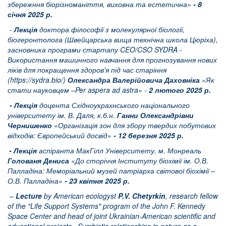
збережння біорізноманіття, виховна та естетична»
- 8
січня 2025 р.
-
Лекція
доктора філософії з молекулярної біології,
біогеронтолога
(
Швейцарська вища технічна школа Цюріха
),
засновника програми стартапу CEO/CSO SYDRA -
Використання машинного навчання для прогнозування нових
ліків
для
покращення здоров'я під час старіння
(
https://sydra.bio/
)
Олександра Валерійовича Даховніка
«
Як
стати науковцем
–
Per
aspera
ad
astra
» -
2 лютого 2025 р.
- Лекція
доцента Східноукрахнського національного
університету ім. В. Даля, к.б.н.
Ганни Олександрівни
Чернишенко
«Організація зон для збору твердих побутових
відходів: Європейський досвід»
- 12 березня 2025 р.
- Лекція
аспіранта
МакГілл
Університету, м. Монреаль
Голованя Дениса
«До сторіччя Інституту біохімії ім. О.В.
Палладіна: Меморіальний музей патріарха світової біохімії –
О.В. Палладіна»
- 23 квітня 2025 р.
–
Lecture
by American ecologyst
P.V. Chetyrkin
, research fellow
of the "Life Support Systems" program of the John F. Kennedy
Space Center and head of joint Ukrainian-American scientific and