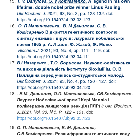
T. V. Danylova,
S. V
Komisarenko.
A legend in his own
lifetime: double nobel prize winner Linus Pauling.
Ukr.Biochem.J
. 2021; 93, No. 3, pp. 123-132. doi:
https://doi.org/10.15407/ubj93.03.123
О. П
Матишевська., В. М Данилова
, С. В.
Комісаренко
Відкриття генетичного контролю
синтезу ензимів і вірусів: лауреати нобелівської
премії 1965 р. А. Львов, Ф. Жакоб, Ж. Моно
.
Biochem.J
. 2021; 93, No. 4, pp. 111 – 119. doi:
https://doi.org/10.15407/ubj93.04.111
В.І Назаренко.,
Т.О.
Борисова.
Науково-освітянська
та виховна діяльність Інституту біохімії ім. О. В.
Палладіна серед учнівсько-студентської молоді.
Ukr
.
Biochem
.
J
. 2021; 93, No. 4, pp. 120 - 127. doi:
https://doi.org/10.15407/ubj93.04.120
.
В.М. Данилова, О.П. Матишевська, СВ.Комісаренко
.
Лауреат Нобелівської премії Кері Малліс і
полімеразна ланцюгова реакція (ПЛР)
//
Ukr
.
Biochem
.
J
.,2021,
V
ol
. 93,
N
5, Р. 122 – 131.
doi:
https://doi.org/10.15407/ubj93.05.122
О. П. Матишевська, В. М. Данилова,
С.В.Комісаренко.
Розшифрування генетичного коду