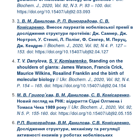
Biochem. J., 2020, Vol. 92, N
3
.
Р
.
93 –
100
.
doi:
https://doi.org/10.15407/ubj92.03.093
3
.
В. М. Данилова, Р. П. Виноградова, С. В.
Комісаренко
.
Внесок лауреатів нобелівської премії
в
дослідження структури протеїнів
:
Дж. Самнер, Дж.
Нортроп, У. Стенлі, Л. Полінг, Ф. Сенгер, М. Перуц,
Дж. Кендрю
//
Biochem. J., 2020, Vol. 92, N 4.
Р
.
127 –
153.
doi:
https://doi.org/10.15407/ubj92.04.127
T. V. Danylova,
S. V. Komisarenko.
Standing on the
shoulders of giants: James Watson, Francis Crick,
Maurice Wilkins, Rosalind Franklin and the birth of
molecular biology
//
Ukr. Biochem. J., 2020, Vol. 92, N 4.
Р
.
15
4
– 165.
doi:
https://doi.org/10.15407/ubj92.04.154
М. В. Григор’єва, В. М. Данилова, С. В. Комісаренко
.
Новий погляд на РНК: відкриття Сідні Олтмена і
Томаса Чека 1989 року
//
Ukr
.
Biochem. J., 2020, Vol. 92,
N
5
.
Р
.
155-160.
doi:
https://doi.org/10.15407/ubj92.05.155
Р.П. Виноградова, В.М. Данилова, С.В. Комісаренко.
Дослідження структури, механізму та регуляції
активності ензимів у роботах нобелівських