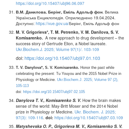
https://doi.org/10.15407/ubj96.06.097
В.М. Данилова. Берінг, Еміль Адольф фон
. Велика
Українська Енциклопедія. Оприлюднено 19.04.2024.
Доступно:
https://vue.gov.ua/
Берінг, Еміль Адольф фон
M. V. Grigorieva*, T. M. Petrenko, V. M. Danilova, S. V.
Komisarenko.
A new approach to drug development – the
success story of Gertrude Elion, a Nobel laureate.
Ukr.Biochem.J. 2025; Volume 97(1)/. 103-109
doi:
https://doi.org/10.15407/ubj97.01.103
T. V. Danylova*, S. V. Komisarenko.
Honor the past while
celebrating the present: Tu Youyou and the 2015 Nobel Prize in
Physiology or Medicine.
Ukr.Biochem.J. 2025; Volume 97 (2),
105-113
doi:
https://doi.org/10.15407/ubj97.02.105
Danylova T. V., Komisarenko S. V
.
How the brain makes
sense of the world: May-Britt Moser and the 2014 Nobel
prize in Physiology or Medicine.
Ukr. Biochem. J. 2025;
97(3): 109-116
.
doi:
https://doi.org/10.15407/ubj97.03.109
Matyshevska O. P., Grigorieva M. V., Komisarenko S. V.