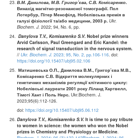
В.М. Данилова, М.В. Григор’єва, С.В. Комісаренко
.
Винахід магнітно-резонансної томографії. Пол
Лотербур, Пітер Менсфілд. Нобелівська премія в
галузі фізіології та/або медицини, 2003 р.
Ukr
.
Biochem
.
J
.
2022; 94, No. 6, pp.
Danylova T.V., Komisarenko S.V
. Nobel prize winners
Arvid Carlsson, Paul Greengard and Eric Kandel: the
research of signal transduction in the nervous system.
//
Ukr. Biochem. J.
2023; 95, No. 2, рр.106-116
. doi:
https://doi.org/10.15407/ubj95.02.106
Матишевська О.П., Данилова В.М., Григор’єва М.В.,
Комісаренко С.В. Відкриття
молекулярних
і
генетичних
механізмів
регуляції
клітинного
циклу
:
Нобелівські
лауреати
2001
року
Ліланд
Хартвелл
,
Тімоті
Хант
і
Поль
Нерс
.
Ukr.Biochem. J.
2023;95(6):112-126.
doi:
https://doi.org/10.15407/ubj95.06.112
Danylova T.V., Komisarenko S.V.
It is time to pay tribute
to women in science: the women who won the Nobel
prizes in Chemistry and Physiology or Medicine
.
Biochem. J. 2024; 96 (3):122-142Biochem. J. 2024; 96