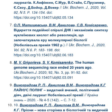
лауреатів. К.Анфінсен, С.Мур, В.Стайн, С.Прузинер,
Є.Скоу, Д.Бойєр, Д.Вокер
//
Ukr
.
Biochem. J., 2020, Vol.
92, N
5
.
Р
.
134-154.
doi:
https://doi.org/10.15407/ubj92.05.134
О.П. Матишевська, В.М. Данилова, С.В. Комісаренко.
Відкриття подвійної спіралі ДНК і механізмів синтезу
нуклеїнових кислот або революція, що
започаткувала еру молекулярної біології
(Нобелівська премія 1962 р
.) //
Ukr
.
Biochem. J., 2020,
Vol. 92, N 6.
Р
.
183
-
198.
doi:
https://doi.org/10.15407/ubj92.06.183
M. V. Grigorieva, S. V. Komisarenko
.
The human
genome sequencing race ended 20 years ago
.
Ukr.Biochem.J
. 2020; 92, No. 3, pp. 91-92. doi:
https://doi.org/10.15407/ubj92.03.091
Виноградова Р. П., Данилова В.М., Виноградова К.Г
ЛАЙНУС ПОЛІНГ – видатний вчений, політичний
діяч, двічі лауреат Нобелівської премії
// Країна
знань
– 2020. - № 4-5 (142). – С. 7-12.
10.
Виноградова Р. П., Данилова В.М.,
Виноградова
К.Г.
Пріони – нова сторінка в біологічній та медичній