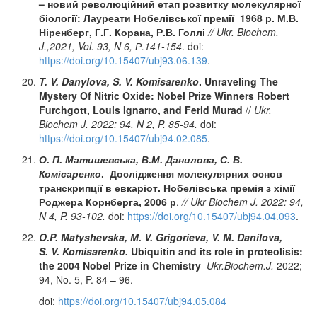
– новий революційний етап розвитку молекулярної
біології:
Лауреати Нобелівської премії 1968 р. М.В.
Ніренберг, Г.Г. Корана, Р.В. Голлі
/
/
Ukr
.
Biochem
.
J
.,2021,
Vol
. 93,
N
6, Р.141-154
. doi:
https://doi.org/10.15407/ubj93.06.139
.
T. V. Danylova, S. V. Komisarenko
.
Unraveling The
Mystery Of Nitric Oxide: Nobel Prize Winners Robert
Furchgott,
Louis
Ignarro
,
and
Ferid
Murad
//
Ukr.
Biochem
J
. 2022: 94,
N
2,
P
. 85-94.
doi:
https://doi.org/10.15407/ubj94.02.085
.
О. П. Матишевська
,
В.М. Данилова,
С. В.
Комісаренко
.
Дослідження молекулярних основ
транскрипції в евкаріот. Нобелівська премія з хімії
Роджера Корнберга, 2006 р
.
//
Ukr
Biochem
J
.
2022: 94,
N
4,
P
. 93-102.
doi:
https://doi.org/10.15407/ubj94.04.093
.
O
.
P
.
Matyshevska
,
M
.
V
.
Grigorieva
,
V
.
M
.
Danilova
,
S
.
V
.
Komisarenko
.
Ubiquitin and its role in proteolisis
:
the
2004
Nobel Prize in Chemistry
Ukr
.
Biochem
.
J
.
2022;
94, No. 5, P. 84 – 96.
doi:
https://doi.org/10.15407/ubj94.05.084