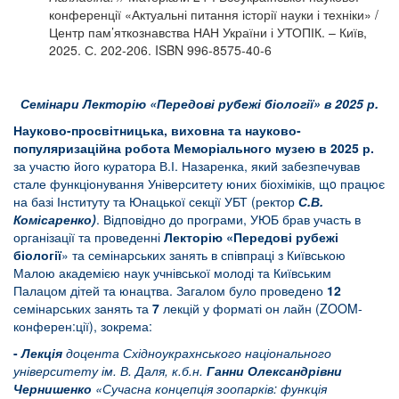
конференції «Актуальні питання історії науки і техніки» /
Центр пам’яткознавства НАН України і УТОПІК. – Київ,
2025. С. 202-206. ISBN 996-8575-40-6
Семінари Лекторію «Передові рубежі біології»
в 202
5
р.
Науково-просвітницька, виховна та науково-
популяризаційна робота Меморіального музею в 2025 р.
за участю його куратора В.І. Назаренка, який
забезпечував
стале функціонування Університету юних біохіміків, щo працює
на базі Інституту та Юнацької секції УБТ (ректор
С.В.
Комісаренко)
. Відповідно до програми, УЮБ брав участь в
організації та проведенні
Лекторію «Передові рубежі
біології
» та семінарських занять в співпраці з Київською
Малою академією наук учнівської молоді та Київським
Палацом дітей та юнацтва. Загалом було проведено
12
семінарських занять та
7
лекцій у форматі он лайн (ZOOM-
конферен:ції), зокрема:
-
Лекція
доцента Східноукрахнського національного
університету ім. В. Даля, к.б.н.
Ганни Олександрівни
Чернишенко
«Сучасна концепція зоопарків: функція