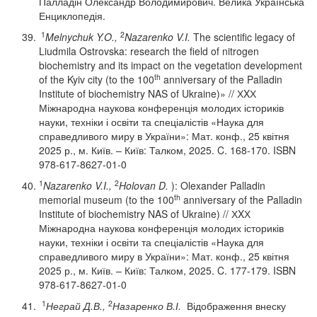
Палладін Олександр Володимирович. Велика Українська
Енциклопедія.
1
2
Melnychuk
Y
.
O
.,
Nazarenko
V
.
I
.
The scientific legacy of
Liudmila Ostrovska: research the field of nitrogen
biochemistry and its impact on the vegetation development
th
of the Kyiv city (to the 100
anniversary of the Palladin
Institute of biochemistry NAS of Ukraine)» // ХXХ
Міжнародна наукова конференція молодих істориків
науки, техніки і освіти та спеціалістів «Наука для
справедливого миру в України»: Мат. конф., 25 квітня
2025 р., м. Київ. – Київ: Талком, 2025. C. 168-170. ISBN
978-617-8627-01-0
1
2
Nazarenko
V
.
I
.,
Holovan
D
.
): Olexander Palladin
th
memorial museum (to the 100
anniversary of the Palladin
Institute of biochemistry NAS of Ukraine) // ХXХ
Міжнародна наукова конференція молодих істориків
науки, техніки і освіти та спеціалістів «Наука для
справедливого миру в України»: Мат. конф., 25 квітня
2025 р., м. Київ. – Київ: Талком, 2025. C. 177-179. ISBN
978-617-8627-01-0
1
2
Неграй Д.В.,
Назаренко В.І.
Відображення внеску