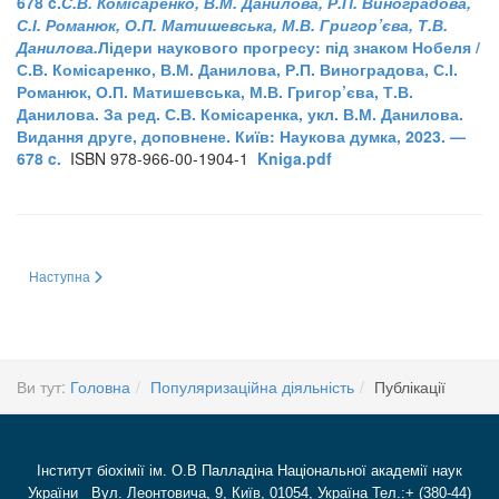
678 c.
С.В. Комісаренко, В.М. Данилова, Р.П. Виноградова,
С.І. Романюк, О.П. Матишевська, М.В. Григор’єва, Т.В.
Данилова.
Лідери наукового прогресу: під знаком Нобеля /
С.В. Комісаренко, В.М. Данилова, Р.П. Виноградова, С.І.
Романюк, О.П. Матишевська, М.В. Григор’єва, Т.В.
Данилова. За ред. С.В. Комісаренка, укл. В.М. Данилова.
Видання друге, доповнене. Київ: Наукова думка, 2023. —
678 c.
ISBN 978-966-00-1904-1
Kniga.pdf
Наступна стаття: Семінари Лекторію 2021-2024 р.
Наступна
Ви тут:
Головна
Популяризаційна діяльність
Публікації
Інститут біохімії ім. О.В Палладіна Національної академії наук
України Вул. Леонтовича, 9, Київ, 01054, Україна Тел.:+ (380-44)