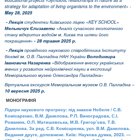
educational projects
«
Symbiotic relationships in nature as a
strategy for adaptation of living organisms to the environment
»
-
May 28, 2025
-
Лекція
студентки
Київського
ліцею
«KEY SCHOOL
»
Мельничук Єлизавети
«
Аналіз
сучасного
екологічного
стану
відкритих
водойм
м
.
Києва
та
шляхи
його
покращення
»
- 28
травня
2025
р
.
- Лекція
провідного наукового співробітника Інституту
біохімії ім. О.В. Палладіна НАН України
Володимира
Івановича Назаренка
«Відображення внеску українських
вчених у розвиток нейрохімічної науки в експозиції
Меморіального музею Олександра Палладіна»
Віртуальна екскурсія Меморіальним музеєм О.В. Палладіна
–
10 вересня 2025 р.
МОНОГРАФІЯ
Лідери наукового прогресу: під знаком Нобеля / С.В.
Комісаренко, В.М. Данилова, Р.П. Виноградова, С.І.
Романюк, О.П. Матишевська, М.В. Григор’єва, Т.В.
Данилова. За ред. С.В. Комісаренка, укл. В.М. Данилова.
Видання друге, доповнене. Київ: Наукова думка, 2023. —