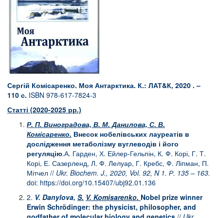
Сергій Комісаренко. Моя Антарктика. К.:
ЛАТ
&
К, 2020 . –
110 с.
ISBN 978-617-7824-3
Статті (2020-2025 рр.)
Р. П. Виноградова, В. М. Данилова, С. В.
Комісаренко
.
Внесок нобелівських лауреатів в
дослідження
метаболізму вуглеводів і його
регуляцію
.А. Гарден, Х. Ейлер-Гельпін, К. Ф. Корі, Г. Т.
Корі, Е. Сазерленд, Л. Ф. Лелуар, Г. Кребс, Ф. Ліпман, П.
Мітчел //
Ukr
.
Biochem. J., 2020, Vol. 92, N 1.
Р
.
135 – 163.
doi:
https://doi.org/10.15407/ubj92.01.136
2.
V. Danylova,
S.
V. Komisarenko
.
N
obel prize winner
Erwin Schrödinger: the physicist, philosopher, and
godfather of molecular biology and genetics
//
Ukr.