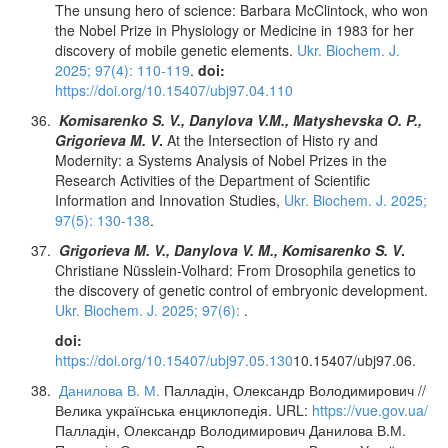
The unsung hero of science: Barbara McClintock, who won
the Nobel Prize in Physiology or Medicine in 1983 for her
discovery of mobile genetic elements.
Ukr. Biochem. J.
2025; 97(4): 110-119
.
doi:
https://doi.org/10.15407/ubj97.04.110
Komisarenko S. V., Danylova V.M., Matyshevska O. P.,
Grigorieva M. V
.
At the Intersection of Histo ry and
Modernity: a Systems Analysis of Nobel Prizes in the
Research Activities of the Department of Scientific
Information and Innovation Studies,
Ukr. Biochem. J. 2025;
97(5): 130-138
.
Grigorieva M. V., Danylova V. M., Komisarenko S. V
.
Christiane Nüsslein-Volhard: From Drosophila genetics to
the discovery of genetic control of embryonic development.
Ukr. Biochem. J. 2025; 97(6):
.
doi
:
https://doi.org/10.15407/ubj97.05.130
10.15407/ubj97.06.
Данилова В. М.
Палладін, Олександр Володимирович //
Велика українська енциклопедія. URL:
https://vue.gov.ua/
Палладін, Олександр Володимирович Данилова В.М.