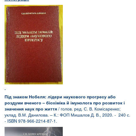
Під знаком Нобеля: лідери наукового прогресу
або
роздуми вченого – біохіміка й імунолога про розвиток і
значення наук про життя
/ голов. ред. С. В. Комісаренко;
уклад. В.М. Данилова. – К.: ФОП Мишалов Д. В., 2020. - 240 с.
- ISBN 978-966-2214-87-1.