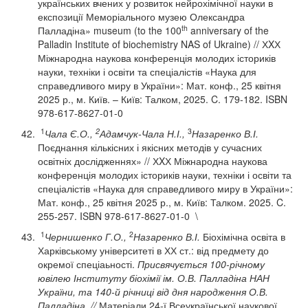
українських вчених у розвиток нейрохімічної науки в
експозиції Меморіального музею Олександра
th
Палладіна» museum (to the 100
anniversary of the
Palladin Institute of biochemistry NAS of Ukraine) // ХXХ
Міжнародна наукова конференція молодих істориків
науки, техніки і освіти та спеціалістів «Наука для
справедливого миру в України»: Мат. конф., 25 квітня
2025 р., м. Київ. – Київ: Талком, 2025. C. 179-182. ISBN
978-617-8627-01-0
1
2
3
Чала Є.О.,
Адамчук-Чала Н.І.,
Назаренко В.І.
Поєднання кількісних і якісних методів у сучасних
освітніх дослідженнях» // ХXХ Міжнародна наукова
конференція молодих істориків науки, техніки і освіти та
спеціалістів «Наука для справедливого миру в України»:
Мат. конф., 25 квітня 2025 р., м. Київ: Талком. 2025. C.
255-257. ISBN 978-617-8627-01-0 \
1
2
Чернишенко Г.О.,
Назаренко В.І.
Біохімічна освіта в
Харківському університеті в ХХ ст.: від предмету до
окремої спеціаьності.
Присвячується 100-річному
ювілею Інституту біохімії ім. О.В. Палладіна НАН
України, та 140-й річниці від дня народження О.В.
Палладіна. //
Матеріали 24-ї Всеукраїнської наукової