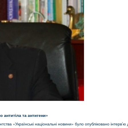
о антитіла та антигени»
тства «Українські національні новини» було опубліковано інтерв’ю д