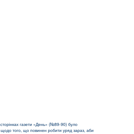
 сторінках газети «День» (№89-90) було
м щодо того, що повинен робити уряд зараз, аби