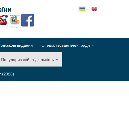
еріть свою мову
Книжкові видання
Спеціалізовані вчені ради
Популяризаційна діяльність
т (2026)