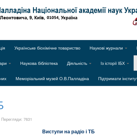
Об
ція
Українське біохімічне товариство
Наукові журнали
нари
Наукова бібліотека
Діяльність
Із історії ІБХ
них
Меморіальний музей О.В.Палладіна
Підтримати інститу
Б
Перегляди: 7631
Виступи на радіо і ТБ