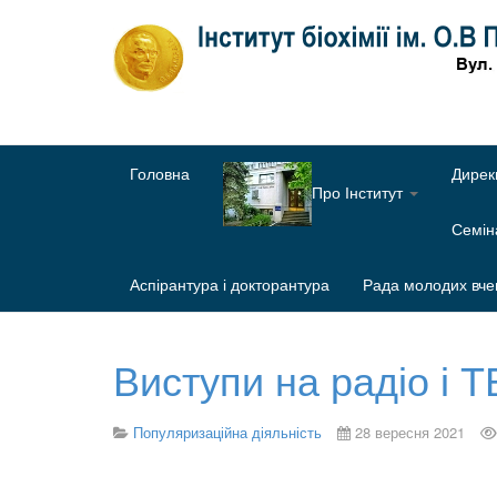
Головна
Дирек
Про Інститут
Семі
Аспірантура і докторантура
Рада молодих вче
Виступи на радіо і Т
Популяризаційна діяльність
28 вересня 2021