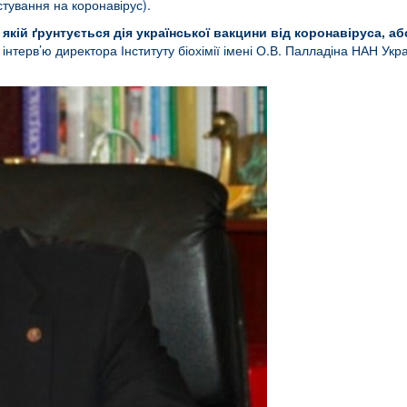
тування на коронавірус).
а якій ґрунтується дія української вакцини від коронавіруса, 
нтерв’ю директора Інституту біохімії імені О.В. Палладіна НАН Ук