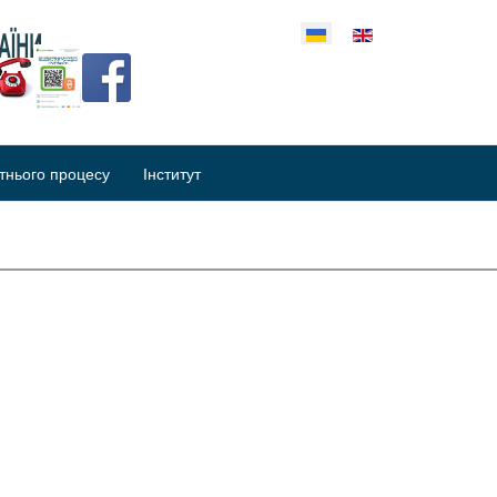
еріть свою мову
тнього процесу
Інститут