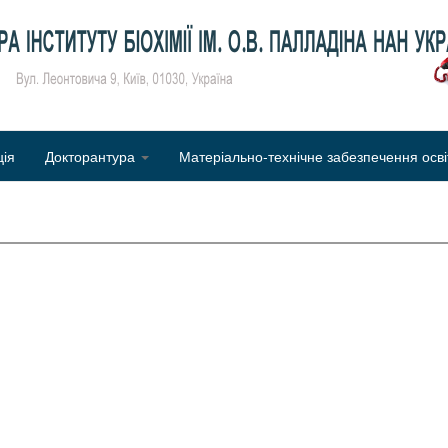
Об
ція
Докторантура
Матеріально-технічне забезпечення осві