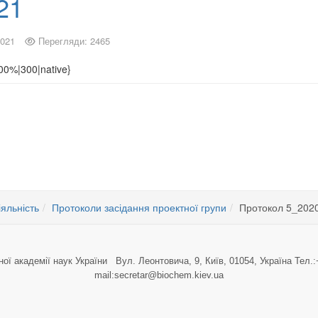
21
2021
Перегляди: 2465
00%|300|native}
іяльність
Протоколи засідання проектної групи
Протокол 5_202
ної академії наук України Вул. Леонтовича, 9, Київ, 01054, Україна Тел.:
mail:secretar@biochem.kiev.ua