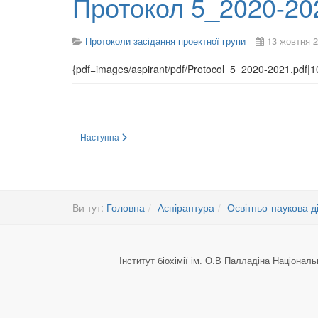
Протокол 5_2020-20
Протоколи засідання проектної групи
13 жовтня 
{pdf=images/aspirant/pdf/Protocol_5_2020-2021.pdf|1
Наступна стаття: Протокол 4_2019-2020
Наступна
Ви тут:
Головна
Аспірантура
Освітньо-наукова д
Інститут біохімії ім. О.В Палладіна Національ