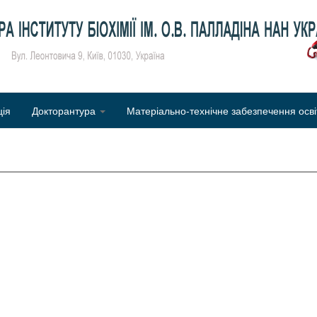
Об
ція
Докторантура
Матеріально-технічне забезпечення осві