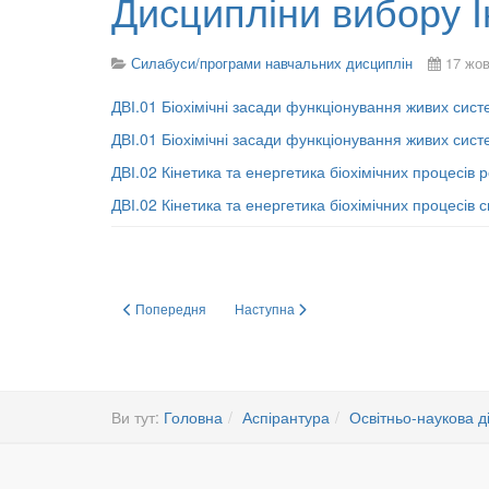
Дисципліни вибору І
Силабуси/програми навчальних дисциплін
17 жов
ДВІ.01 Біохімічні засади функціонування живих сис
ДВІ.01 Біохімічні засади функціонування живих сис
ДВІ.02 Кінетика та енергетика біохімічних процесів
ДВІ.02 Кінетика та енергетика біохімічних процесів 
Попередня стаття: Дисципліни вільного вибору аспіранта
Наступна стаття: Обов'язкові навчальні 
Попередня
Наступна
Ви тут:
Головна
Аспірантура
Освітньо-наукова д