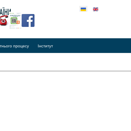
еріть свою мову
тнього процесу
Інститут