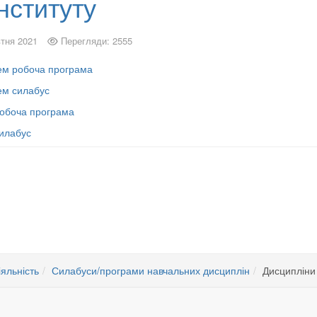
нституту
тня 2021
Перегляди: 2555
тем робоча програма
тем силабус
 робоча програма
силабус
дисципліни
іяльність
Силабуси/програми навчальних дисциплін
Дисципліни 