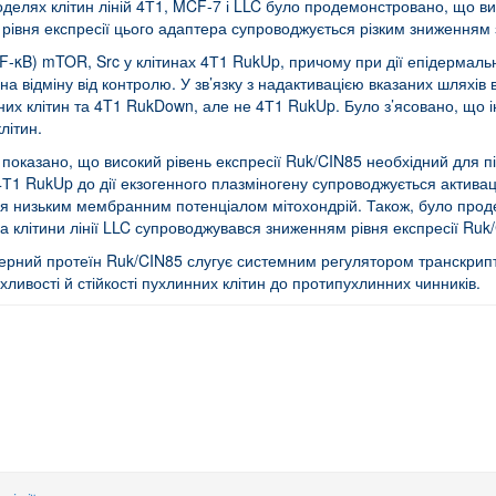
оделях клітин ліній 4Т1, MCF-7 і LLC було продемонстровано, що ви
рівня експресії цього адаптера супроводжується різким зниженням 
B) mTOR, Src у клітинах 4Т1 RukUp, причому при дії епідермальн
на відміну від контролю. У зв’язку з надактивацією вказаних шляхів 
х клітин та 4T1 RukDown, але не 4Т1 RukUp. Було з’ясовано, що інг
літин.
казано, що високий рівень експресії Ruk/CIN85 необхідний для пі
4Т1 RukUp до дії екзогенного плазміногену супроводжується активац
ься низьким мембранним потенціалом мітохондрій. Також, було пр
а клітини лінії LLC супроводжувався зниженням рівня експресії Ruk
птерний протеїн Ruk/CIN85 слугує системним регулятором транскри
ливості й стійкості пухлинних клітин до протипухлинних чинників.
елювання кісткової тканини за експериментального цукрового діабету 2 типу 
’язування фрагмента плазміногену К5 в поліпептидних ланцюгах молекули фібр