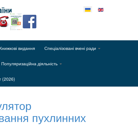
еріть свою мову
Книжкові видання
Спеціалізовані вчені ради
Популяризаційна діяльність
т (2026)
улятор
ування пухлинних