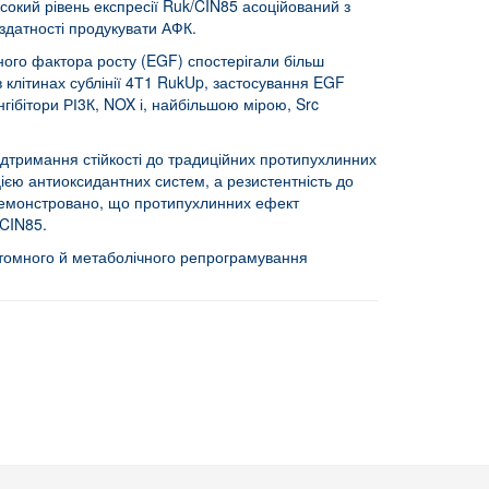
сокий рівень експресії Ruk/CIN85 асоційований з
здатності продукувати АФК.
ого фактора росту (EGF) спостерігали більш
в клітинах сублінії 4Т1 RukUp, застосування EGF
ібітори РІ3К, NOX і, найбільшою мірою, Src
дтримання стійкості до традиційних протипухлинних
ією антиоксидантних систем, а резистентність до
одемонстровано, що протипухлинних ефект
/CIN85.
птомного й метаболічного репрограмування
та при дії вітаміну D3
ин(оген)у