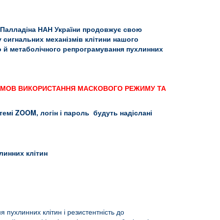
.В.Палладіна НАН України продовжує свою
ілу сигнальних механізмів клітини нашого
о й метаболічного репрограмування пухлинних
А УМОВ ВИКОРИСТАННЯ МАСКОВОГО РЕЖИМУ ТА
стемі
ZOOM
, логін і пароль будуть надіслані
линних клітин
я пухлинних клітин і резистентність до