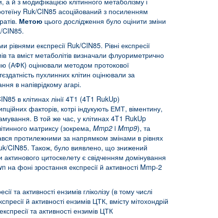
, а й з модифікацією клітинного метаболізму і
ротеїну Ruk/CIN85 асоційований з посиленням
ратів.
Метою
цього дослідження було оцінити зміни
k/CIN85.
ми рівнями експресії Ruk/CIN85. Рівні експресії
мів та вміст метаболітів визначали флуориметрично
сню (АФК) оцінювали методом протокової
тєздатність пухлинних клітин оцінювали за
ння в напіврідкому агарі.
IN85 в клітинах лінії 4Т1 (4T1 RukUp)
пційних факторів, котрі індукують ЕМТ, віментину,
амування. В той же час, у клітинах 4T1 RukUp
клітинного матриксу (зокрема,
Mmp
2
i
Mmp
9
), та
вався протилежними за напрямком змінами в рівнях
 Ruk/CIN85. Також, було виявлено, що знижений
ки актинового цитоскелету є свідченням домінування
wn на фоні зростання експресії й активності Mmp-2
 та активності ензимів гліколізу (в тому числі
пресії й активності ензимів ЦТК, вмісту мітохондрій
кспресії та активності ензимів ЦТК