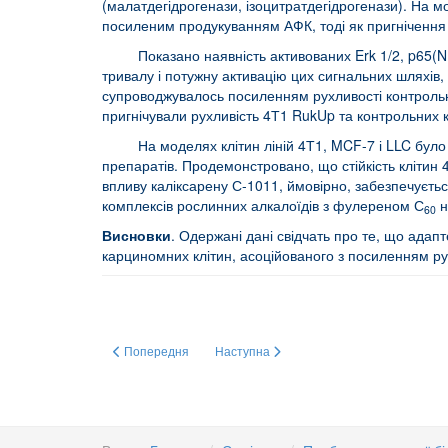
(малатдегідрогенази, ізоцитратдегідрогенази). На м
посиленим продукуванням АФК, тоді як пригнічення 
Показано наявність активованих Erk 1/2, p65(NF-κ
тривалу і потужну активацію цих сигнальних шляхів, 
супроводжувалось посиленням рухливості контрольни
пригнічували рухливість 4Т1 RukUp та контрольних к
На моделях клітин ліній 4Т1, MCF-7 і LLC було по
препаратів. Продемонстровано, що стійкість клітин 
впливу каліксарену С-1011, ймовірно, забезпечуєт
комплексів рослинних алкалоїдів з фулереном С
н
60
Висновки
. Одержані дані свідчать про те, що ада
карциномних клітин, асоційованого з посиленням рух
Попередня стаття: Молекулярні механізми порушення ремод
Наступна стаття: Локалізація сайтів зв
Попередня
Наступна