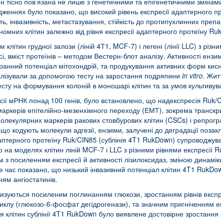
ин тісно пов’язана не лише з генетичними та епігенетичними змінами
дженнях було показано, що високий рівень експресії адаптерного п
сть, інвазивність, метастазування, стійкість до протипухлинних препа
номних клітин залежно від рівня експресії адаптерного протеїну Ru
літин грудної залози (ліній 4Т1, MCF-7) і легені (лінії LLC) з різни
 вміст протеїнів – методом Вестерн-блот аналізу. Активності ензи
ранний потенціал мітохондрій, та продукування активних форм ки
налізували за допомогою тесту на заростання подряпини
in
vitro
. Жит
сту на формування колоній в моношарі клітин та за умов культивува
есії мРНК понад 100 генів, було встановлено, що надекспресія Ruk/C
маркерів епітелійно-мезенхімного переходу (ЕМТ), зокрема транскри
 молекулярних маркерів ракових стовбурових клітин (CSCs) і репрогр
, що кодують молекули адгезії, ензими, залучені до деградації поза
даптерного протеїну Ruk/CIN85 (сублінія 4T1 RukDown) супроводжу
но на моделях клітин ліній MCF-7 і LLC з різними рівнями експресії
м з посиленням експресії й активності лізилоксидаз, зміною динамі
же час показано, що низький інвазивний потенціал клітин 4T1 RukDo
ям ангіостатинів.
ються посиленим поглинанням глюкози, зростанням рівнів експресії
клу (глюкозо-6-фосфат дегідрогенази), та значним пригніченням екс
 клітин сублінії 4T1 RukDown було виявлене достовірне зростання е