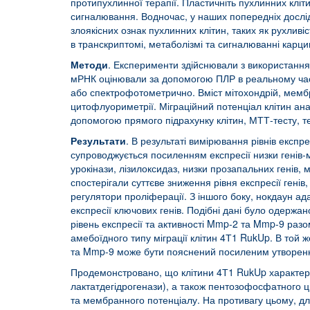
протипухлинної терапії. Пластичніть пухлинних кліт
сигналювання. Водночас, у наших попередніх дослі
злоякісних ознак пухлинних клітин, таких як рухливі
в транскриптомі, метаболізмі та сигналюванні карци
Методи
. Експерименти здійснювали з використанням к
мРНК оцінювали за допомогою ПЛР в реальному часі,
або спектрофотометрично. Вміст мітохондрій, мемб
цитофлуориметрії. Міграційний потенціал клітин а
допомогою прямого підрахунку клітин, МТТ-тесту, те
Результати
. В результаті вимірювання рівнів експр
супроводжується посиленням експресії низки генів-
урокінази, лізилоксидаз, низки прозапальних генів,
спостерігали суттєве зниження рівня експресії генів
регулятори проліферації. З іншого боку, нокдаун а
експресії ключових генів. Подібні дані було одержа
рівень експресії та активності Mmp-2 та Mmp-9 разо
амебоїдного типу міграції клітин 4Т1 RukUp. В той 
та Mmp-9 може бути пояснений посиленим утворенн
Продемонстровано, що клітини 4Т1 RukUp характеризу
лактатдегідрогенази), а також пентозофосфатного ци
та мембранного потенціалу. На противагу цьому, для