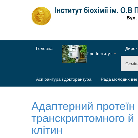
Головна
Дирек
Про Інститут
Семі
Аспірантура і докторантура
Рада молодих вче
Адаптерний протеїн
транскриптомного й
клітин