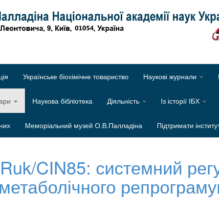
Об
ція
Українське біохімічне товариство
Наукові журнали
нари
Наукова бібліотека
Діяльність
Із історії ІБХ
них
Меморіальний музей О.В.Палладіна
Підтримати інститу
 Ruk/CIN85: системний рег
 метаболічного репрограм