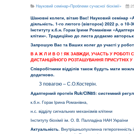
Науковий семінар«Проблеми сучасної біохімії»
2
Шановні колеги, вітаю Вас! Науковий семінар «А
діяльність. 1-го лютого (вівторок) 2022 р. о 10
Інституту к.б.н. Горак Ірини Романівни «Адапте
клітин».
Традиційно до листа додаємо авторські
Запрошую Вас та Ваших колег до участі у робот
В А Ж Л И В О ! ЯК ЗАВЖДИ, УЧАСТЬ У РОБ
ДИСТАНЦІЙНОГО РОЗТАШУВАННЯ ПРИСУТНІХ У 
Співробітники відділів також будуть мати мож
додатково.
З повагою – С.О.Костерін.
Адаптерний протеїн
Ruk
/
CIN
85:
системний регул
к.б.н. Горак Ірина Романівна,
н.с. відділу сигнальних механізмів клітини
Інституту біохімії ім. О. В. Палладіна НАН України
Актуальність
. Внутрішньопухлинна гетерогенність і