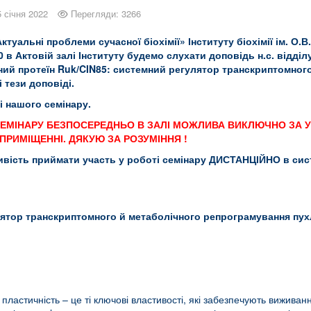
5 січня 2022
Перегляди: 3266
ктуальні проблеми сучасної біохімії» Інституту біохімії ім. О
-30 в Актовій залі Інституту будемо слухати доповідь н.с. відд
рний протеїн
Ruk
/
CIN
85: системний регулятор транскриптомног
 тези доповіді.
і нашого семінару.
ОТІ СЕМІНАРУ БЕЗПОСЕРЕДНЬО В ЗАЛІ МОЖЛИВА ВИКЛЮЧНО З
ПРИМІЩЕННІ. ДЯКУЮ ЗА РОЗУМІННЯ !
ливість приймати участь у роботі семінару ДИСТАНЦІЙНО в си
ятор транскриптомного й метаболічного репрограмування пух
 пластичність – це ті ключові властивості, які забезпечують виживанн