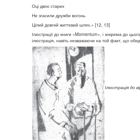
Оці двоє старих
Не згасили дружби вогонь
Цілий довгий життєвий шлях.» [12, 13]
Ілюстрації до книги «Momentum», і зокрема до цьог
ілюстрація, навіть незважаючи на той факт, що обид
І
люстрація до ві