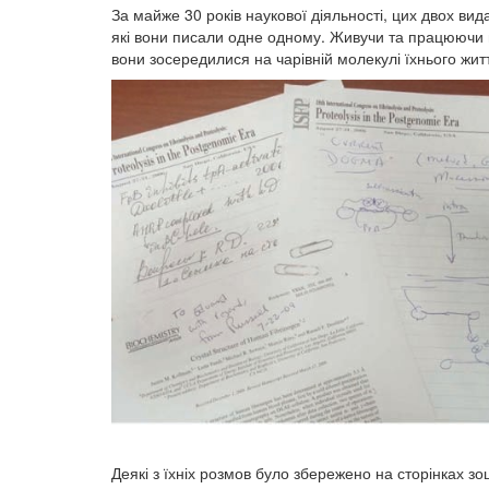
За майже 30 років наукової діяльності, цих двох ви
які вони писали одне одному. Живучи та працюючи 
вони зосередилися на чарівній молекулі їхнього жит
Деякі з їхніх розмов було збережено на сторінках з