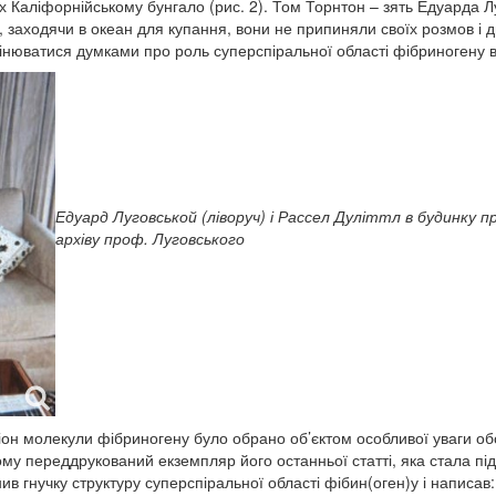
їх Каліфорнійському бунгало (рис. 2). Том Торнтон – зять Едуарда Л
, заходячи в океан для купання, вони не припиняли своїх розмов і д
нюватися думками про роль суперспіральної області фібриногену в
Едуард Луговськой (ліворуч) і Рассел Дуліттл в будинку п
архіву проф. Луговського
гіон молекули фібриногену було обрано об’єктом особливої уваги обох
му переддрукований екземпляр його останньої статті, яка стала під
снив гнучку структуру суперспіральної області фібин(оген)у і написав