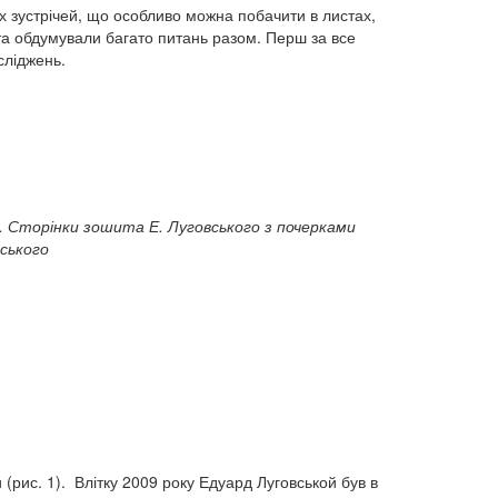
ох зустрічей, що особливо можна побачити в листах,
а обдумували багато питань разом. Перш за все
сліджень.
 Сторінки зошита Е. Луговського з почерками
вського
 (рис. 1). Влітку 2009 року Едуард Луговськой був в