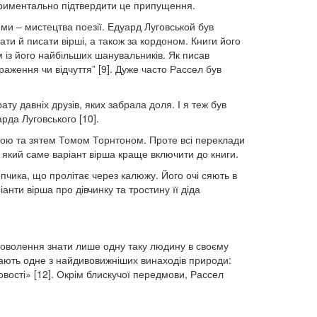
периментально підтвердити це припущення.
ми – мистецтва поезії. Едуард Луговськой був
тати й писати вірші, а також за кордоном. Книги його
м із його найбільших шанувальників. Як писав
аження чи відчуття” [9]. Дуже часто Рассел був
у давніх друзів, яких забрала доля. І я теж був
да Луговського [10].
ною та зятем Томом Торнтоном. Проте всі переклади
який саме варіант вірша краще включити до книги.
пчика, що пролітає через калюжу. Його очі сяють в
анти вірша про дівчинку та тростину її діда
доволення знати лише одну таку людину в своєму
вчають одне з найдивовижніших винаходів природи:
вості» [12]. Окрім блискучої передмови, Рассел