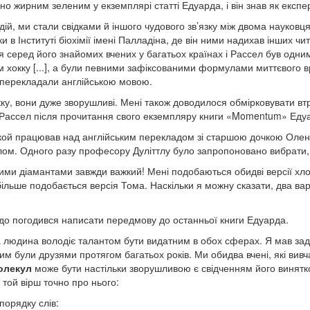
о жирним зеленим у екземплярі статті Едуарда, і він знав як екс
й, ми стали свідками й іншого чудового зв’язку між двома науковця
и в Інституті біохімії імені Палладіна, де він ними надихав інших чи
я серед його знайомих вчених у багатьох країнах і Рассел був одни
 хокку [...], а були певними зафіксованими формулами миттєвого вр
їх перекладали англійською мовою.
у, вони дуже зворушливі. Мені також доводилося обмірковувати втрат
ассел після прочитання свого екземпляру книги «Momentum» Едуар
ькой працював над англійським перекладом зі старшою дочкою Оле
ом. Одного разу професору Дуліттлу було запропоновано вибрати, 
ними діамантами завжди важкий! Мені подобаються обидві версії хло
ільше подобається версія Тома. Наскільки я можну сказати, два варі
радо погодився написати передмову до останньої книги Едуарда.
на людина володіє талантом бути видатним в обох сферах. Я мав за
им були друзями протягом багатьох років. Ми обидва вчені, які ви
олекул
може бути настільки зворушливою є свідченням його винятко
 той вірш точно про нього:
порядку слів: