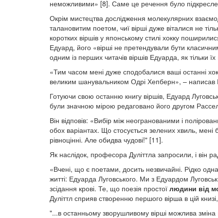
неможливими» [8]. Саме це речення було підкреслен
Окрім мистецтва дослідження молекулярних взаємоді
талановитим поетом, чиї вірші дуже віталися не тільк
коротких віршів у японському стилі хокку поширилис
Едуард, його «вірші не претендували бути класичним
одним із перших читачів віршів Едуарда, як тільки 
«Тим часом мені дуже сподобалися ваші останні хокк
великим шанувальником Одрі Хепберн», – написав Р
Готуючи свою останню книгу віршів, Едуард Луговс
були значною мірою редаговано його другом Рассел
Він відповів: «Вибір між неогранованими і полірова
обох варіантах. Що стосується зелених хвиль, мені б
рівноцінні. Але обидва чудові!" [11].
Як наслідок, професора Дуліттла запросили, і він 
«Вчені, що є поетами, досить незвичайні. Рідко од
житті: Едуарда Луговського. Ми з Едуардом Луговськ
зсідання крові. Те, що поезія простої
людини від м
Дуліттл сприяв створенню першого вірша в цій книзі,
"...в останньому зворушливому вірші можлива зміна 