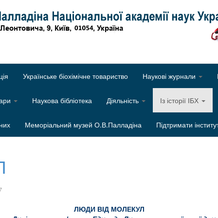
Об
ція
Українське біохімічне товариство
Наукові журнали
нари
Наукова бібліотека
Діяльність
Із історії ІБХ
них
Меморіальний музей О.В.Палладіна
Підтримати інститу
Л
7
ЛЮДИ ВІД МОЛЕКУЛ