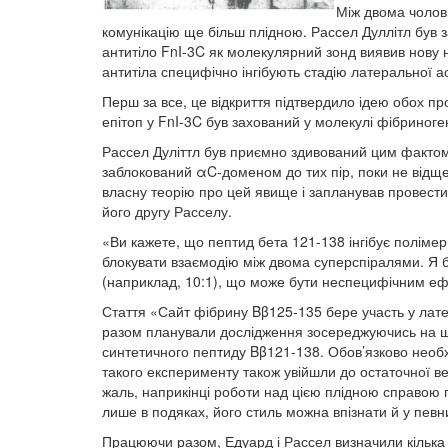
Між двома чолові
комунікацію ще більш плідною. Рассел Дуллітл був 
антитіло FnI-3C як молекулярний зонд виявив нову
антитіла специфічно інгібують стадію латеральної а
Перш за все, це відкриття підтвердило ідею обох пр
епітоп у FnI-3C був захований у молекулі фібриноген
Рассел Дуліттл був приємно здивований цим фактом 
заблокований αC-доменом до тих пір, поки не відще
власну теорію про цей явище і запланував провест
його другу Расселу.
«Ви кажете, що пептид бета 121-138 інгібує полімери
блокувати взаємодію між двома суперспіралями. Я б
(наприклад, 10:1), що може бути неспецифічним ефек
Стаття «Сайт фібрину Bβ125-135 бере участь у лате
разом планували дослідження зосереджуючись на ши
синтетичного пептиду Bβ121-138. Обов’язково необхі
такого експерименту також увійшли до остаточної ве
жаль, наприкінці роботи над цією плідною справою п
лише в подяках, його стиль можна впізнати й у певни
Працюючи разом, Едуард і Рассел визначили кілька о