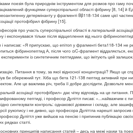
ками поезія була природнім інструментом для розмов про гаму почут
зацікавлений функціями суперспіральної області фібрину [8, 14] й
 неоантигенну детермінанту у фрагменті Bβ118-134 саме цієї части
соціації протофібрил фібрину [15].
офесорів про участь суперспіральної області в латеральній асоціац
у і експонувався тільки після відщеплення від нього фібринопептиду
і написав: «Я припускаю, що епітоп у фрагменті бета118-134 не ре
питься фібринопептид А, після чого αC-фрагмент віддаляється, ек
и експерименти із синтетичним пептидами, що імітують цей залишок
зацію. Питання в тому, за якої відносної концентрації? Якщо це спр
ув би обережний тут. Хіба що бета 121-138 пептид активний при ни
том. Але це важлива річ, треба її добре дослідити. Дозвольте мені
ральній асоціації протофібрил» дає чітку відповідь на це питання
фрованому пептиді, і професор Дуліттл писав: «...найважчим є п
дно синтезувати контроль: однакової довжини і складу, але зашифро
рсії рукопису і не дивно, що професора Дуліттла нарешті запросив 
рофесор Дуліттл уже вийшов на пенсію і припинив публікацію своїх
х рядках статті.
сновних принципів написання статей – десь на межі науки та поезії