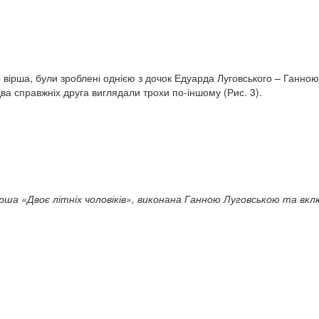
о вірша, були зроблені однією з дочок Едуарда Луговського – Ганно
ва справжніх друга виглядали трохи по-іншому (Рис. 3).
рша «Двоє літніх чоловіків», виконана Ганною Луговською та вкл