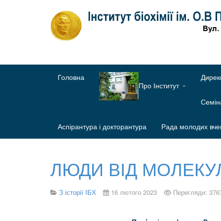
Головна
Дирек
Про Інститут
Семі
Аспірантура і докторантура
Рада молодих вче
ЛЮДИ ВІД МОЛЕКУ
З історії ІБХ
16 лютого 2023
Перегляди: 376