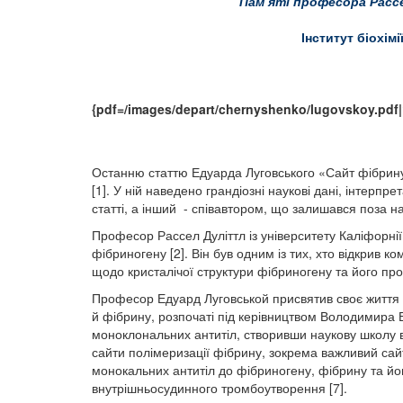
Пам’ят
і професора Расс
Інститут біохім
{pdf=/images/depart/chernyshenko/lugovskoy.pdf|
Останню статтю Едуарда Луговського «Сайт фібрину 
[1]. У ній наведено грандіозні наукові дані, інтер
статті, а інший - співавтором, що залишався поза н
Професор Рассел Дуліттл із університету Каліфорні
фібриногену [2]. Він був одним із тих, хто відкрив 
щодо кристалічої структури фібриногену та його про
Професор Едуард Луговськой присвятив своє життя Ін
й фібрину, розпочаті під керівництвом Володимира 
моноклональних антитіл, створивши наукову школу в
сайти полімеризації фібрину, зокрема важливий сай
монокальних антитіл до фібриногену, фібрину та йо
внутрішньосудинного тромбоутворення [7].