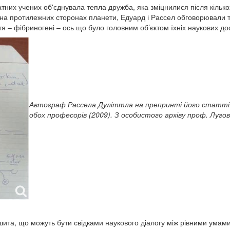
датних учених об'єднувала тепла дружба, яка зміцнилися після кільк
на протилежних сторонах планети, Едуард і Рассел обговорювали т
тя – фібриногені – ось що було головним об’єктом їхніх наукових до
Автограф Рассела Дуліттла на препринті його статті.
обох професорів (2009). З особистого архіву проф. Луго
ошита, що можуть бути свідками наукового діалогу між рівними умами