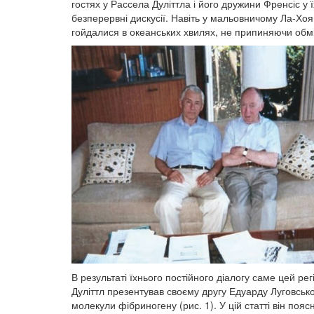
гостях у Рассела Дуліттла і його дружини Френсіс у 
безперервні дискусії. Навіть у мальовничому Ла-Хоя
гойдалися в океанських хвилях, не припиняючи обмі
В результаті їхнього постійного діалогу саме цей ре
Дуліттл презентував своєму другу Едуарду Луговсько
молекули фібриногену (рис. 1). У цій статті він поя