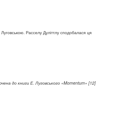
ю Луговською. Расселу Дуліттлу сподобалася ця
ючена до книги Е. Луговського «Momentum» [12]