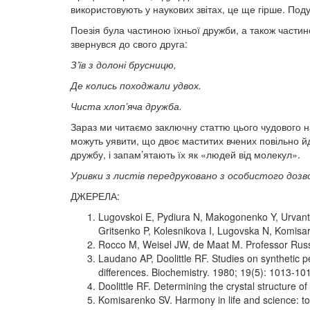
використовують у наукових звітах, це ще гірше. Под
Поезія була частиною їхньої дружби, а також частин
звернувся до свого друга:
З’їв з долоні брусницю,
Де колись походжали удвох.
Чиста хлоп’яча дружба.
Зараз ми читаємо заключну статтю цього чудового на
можуть уявити, що двоє маститих вчених повільно й
дружбу, і запам’ятають їх як «людей від молекул».
Уривки з листів передруковано з особистого дозв
ДЖЕРЕЛА:
Lugovskoi E, Pydiura N, Makogonenko Y, Urvant
Gritsenko P, Kolesnikova I, Lugovska N, Komisaren
Rocco M, Weisel JW, de Maat M. Professor Russe
Laudano AP, Doolittle RF. Studies on synthetic pe
differences. Biochemistry. 1980; 19(5): 1013-10
Doolittle RF. Determining the crystal structure 
Komisarenko SV. Harmony in life and science: t