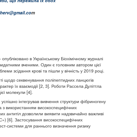
жби, що пережила їх обох
cherv@gmail.co
m
 опубліковано в Українському Біохімічному журналі
а видатними вченими. Один є головним автором цієї
ми зсідання крові та пішли у вічність у 2019 році.
оті щодо секвенування поліпептидних ланцюгів
актер їх взаємодії [2, 3]. Роботи Рассела Дуліттла
єї молекули [4].
н успішно інтегрував вивчення структури фібриногену
ка з використанням високоспецифічних
них антитіл дозволили виявити надзвичайно важливі
С») [6]. Застосування високоспецифічних
тест-системи для раннього визначення ризику