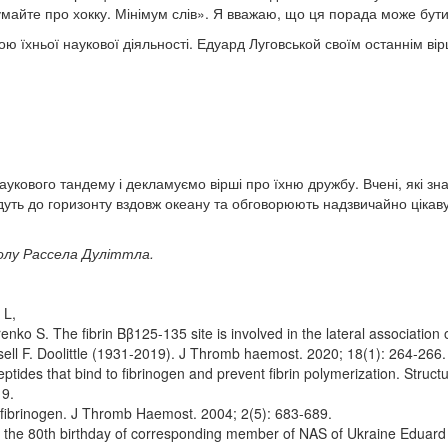
умайте про хокку. Мінімум слів». Я вважаю, що ця порада може бут
ою їхньої наукової діяльності. Едуард Луговськой своїм останнім в
укового тандему і декламуємо вірші про їхню дружбу. Вчені, які з
дуть до горизонту вздовж океану та обговорюють надзвичайно цікаву
олу Рассела Дуліттла.
 L,
ko S. The fibrin Bβ125-135 site is involved in the lateral association of
ll F. Doolittle (1931-2019). J Thromb haemost. 2020; 18(1): 264-266.
ptides that bind to fibrinogen and prevent fibrin polymerization. Struc
19.
of fibrinogen. J Thromb Haemost. 2004; 2(5): 683-689.
o the 80th birthday of corresponding member of NAS of Ukraine Eduard