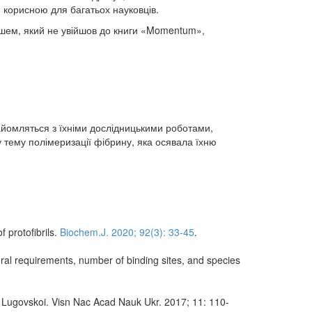
и корисною для багатьох науковців.
іршем, який не увійшов до книги «Momentum»,
найомляться з їхніми дослідницькими роботами,
 тему полімеризації фібрину, яка осявала їхню
 protofibrils.
Biochem.J. 2020; 92(3): 33-45
.
tural requirements, number of binding sites, and species
 Lugovskoi. Visn Nac Acad Nauk Ukr. 2017; 11: 110-