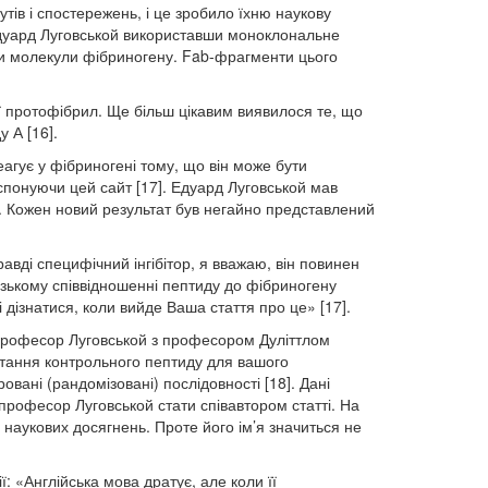
ів і спостережень, і це зробило їхню наукову
 Едуард Луговськой використавши моноклональне
ни молекули фібриногену. Fab-фрагменти цього
ії протофібрил. Ще більш цікавим виявилося те, що
 А [16].
агує у фібриногені тому, що він може бути
спонуючи цей сайт [17]. Едуард Луговськой мав
. Кожен новий результат був негайно представлений
авді специфічний інгібітор, я вважаю, він повинен
зькому співвідношенні пептиду до фібриногену
 дізнатися, коли вийде Ваша стаття про це» [17].
. Професор Луговськой з професором Дуліттлом
итання контрольного пептиду для вашого
вані (рандомізовані) послідовності [18]. Дані
професор Луговськой стати співавтором статті. На
 наукових досягнень. Проте його ім’я значиться не
: «Англійська мова дратує, але коли її