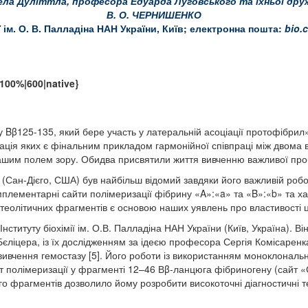
ела Дуліттла, професора Едуарда Луговського та їхньої дру
В. О. ЧЕРНИШЕНКО
ії ім. О. В. Палладіна НАН України, Київ; електронна пошта:
bio.
100%|600|native}
Bβ125-135, який бере участь у латеральній асоціації протофібрил»
претація яких є фінальним прикладом гармонійної співпраці між двом
ашим полем зору. Обидва присвятили життя вивченню важливої пробле
ї (Сан-Дієго, США) був найбільш відомий завдяки його важливій роб
комплементарні сайти полімеризації фібрину «A»:«a» та «B»:«b» та хар
теолітичних фрагментів є основою наших уявлень про властивості ці
ституту біохімії ім. О.В. Палладіна НАН України (Київ, Україна). Ві
Бєліцера, із їх дослідженням за ідеєю професора Сергія Комісарен
ивчення гемостазу [5]. Його роботи із використанням моноклональ
т полімеризації у фрагменті 12–46 Вβ-ланцюга фібриногену (сайт «
го фрагментів дозволило йому розробити високоточні діагностичні 