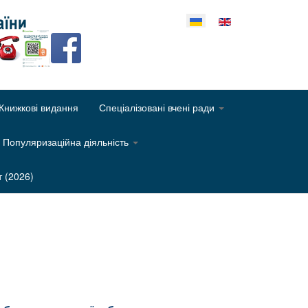
еріть свою мову
Книжкові видання
Спеціалізовані вчені ради
Популяризаційна діяльність
т (2026)