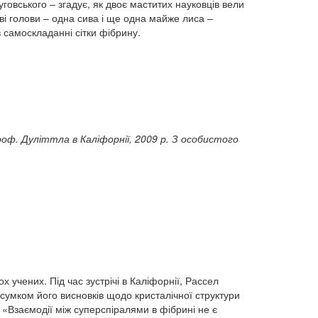
уговського – згадує, як двоє маститих науковців вели
ві голови – одна сива і ще одна майже лиса –
 самоскладанні сітки фібрину.
роф. Дуліттла в Каліфорнії, 2009 р. З особистого
 учених. Під час зустрічі в Каліфорнії, Рассел
сумком його висновків щодо кристалічної структури
: «Взаємодії між суперспіралями в фібрині не є