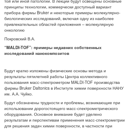
той или иной патологии. В лекции будут освещены основные
принципы технологии, коммерчески доступный вариант
прибора фирмы Bruker и некоторые примеры молекулярно-
биологических исследований, включая одну из наиболее
привлекательных областей приложения – молекулярную
онкологию
Покровский В.А.
“MALDI-TOF”: примеры недавних собственных
исследований нанокомпозитов
Будут кратко изложены физические основы метода и
результаты пятилетней работы Центра коллективного
пользования масс-спектрометром MALDI-TOF производства
фирмы Bruker Daltonics в Институте химии поверхности НАНУ
им. А.А. Чуйко.
Будут обозначены трудности и проблемы, возникающие при
использовании дорогостоящего масс-спектрометрического
оборудования. Основное внимание будет уделено
результатам и перспективам применения масс-спектрометрии
для решения задач химии поверхности, в частности при