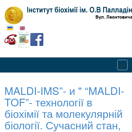
Оберіть свою мову
MALDI-IMS”- и " “MALDI-
TOF”- технології в
біохімії та молекулярній
біології. Сучасний стан,