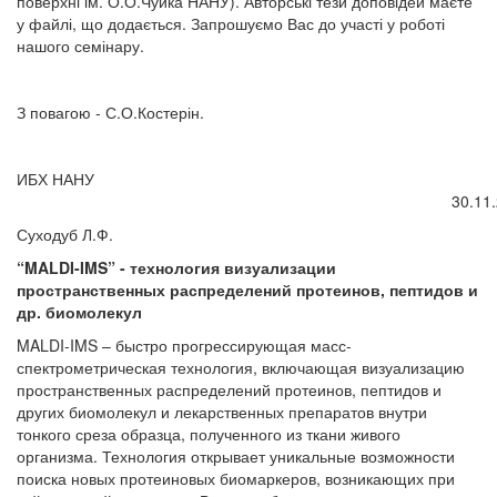
поверхні ім. О.О.Чуйка НАНУ). Авторські тези доповідей маєте
у файлі, що додається. Запрошуємо Вас до участі у роботі
нашого семінару.
З повагою - С.О.Костерін.
ИБХ НАНУ
30.11.201
Суходуб Л.Ф.
“MALDI-IMS” - технология визуализации
пространственных распределений протеинов, пептидов и
др. биомолекул
MALDI-IMS – быстро прогрессирующая масс-
спектрометрическая технология, включающая визуализацию
пространственных распределений протеинов, пептидов и
других биомолекул и лекарственных препаратов внутри
тонкого среза образца, полученного из ткани живого
организма. Технология открывает уникальные возможности
поиска новых протеиновых биомаркеров, возникающих при