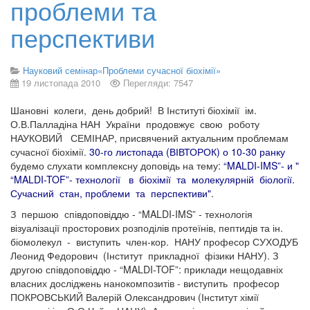
проблеми та
перспективи
Науковий семінар«Проблеми сучасної біохімії»
19 листопада 2010
Перегляди: 7547
Шановні колеги, день добрий! В Інституті біохімії ім.
О.В.Палладіна НАН України продовжує свою роботу
НАУКОВИЙ СЕМІНАР, присвячений актуальним проблемам
сучасної біохімії.
30-го листопада (ВІВТОРОК) о 10-30 ранку
будемо слухати комплексну доповідь на тему:
“MALDI-IMS”- и "
“MALDI-TOF”- технології в біохімії та молекулярній біології.
Сучасний стан, проблеми та перспективи"
.
З першою співдоповіддю - “MALDI-IMS” - технологія
візуалізації просторових розподілів протеїнів, пептидів та ін.
біомолекул - виступить член-кор. НАНУ професор СУХОДУБ
Леонид Федорович (Інститут прикладної фізики НАНУ). З
другою співдоповіддю - “MALDI-TOF”: приклади нещодавніх
власних досліджень нанокомпозитів - виступить професор
ПОКРОВСЬКИЙ Валерій Олександрович (Інститут хімії