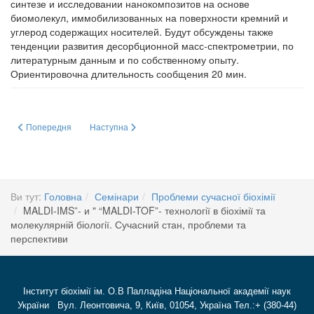
синтезе и исследовании нанокомпозитов на основе
биомолекул, иммобилизованных на поверхности кремний и
углерод содержащих носителей. Будут обсуждены также
тенденции развития десорбционной масс-спектрометрии, по
литературным данным и по собственному опыту.
Ориентировочна длительность сообщения 20 мин.
Попередня стаття: Role of ?-tocopherol and its analogues at the programmed
Наступна стаття: Gene transfection by cationic amphiphili
Попередня
Наступна
Ви тут:
Головна
Семінари
Проблеми сучасної біохімії
MALDI-IMS”- и " “MALDI-TOF”- технології в біохімії та
молекулярній біології. Сучасний стан, проблеми та
перспективи
Інститут біохімії ім. О.В Палладіна Національної академії наук
України Вул. Леонтовича, 9, Київ, 01054, Україна Тел.:+ (380-44)