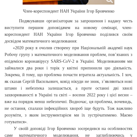
Член-кореспондент НАН України Ігор Бровченко
Подякувавши організаторам за запрошення і надану честь
виступити першим доповідачем на новому семінарі, член-
кореспондент НАН України Ігор Бровченко поділився своїм
досвідом математичного моделювання:
«2020 року я очолив створену при Національній академії наук
Робочу групу з математичного моделювання проблем, пов’язаних з
епідемією коронавірусу SARS-CoV-2 в Україні. Моделюванням ми
займалися два роки і торік у квітні припинили цю діяльність.
Зокрема, й тому, що проблема почасти втратила актуальність. І хоч,
як сказав Сергій Васильович, ковід нікуди не зник, з’являються нові
штами і небезпека залишається, а проте останні дві хвилі
захворюваності в Україні та світі – восени 2022 року і цієї весни –
вже на порядок менш небезпечні. Водночас, ця проблема, вочевидь,
не остання, спалахи інфекційних хвороб іще будуть. Тож важливо
розуміти, з яким інструментарієм ми їх зустрічатимемо. Маємо
готуватися».
У своїй доповіді Ігор Бровченко зосередився на особливостях
саме математичного моделювання, не заглиблюючись у