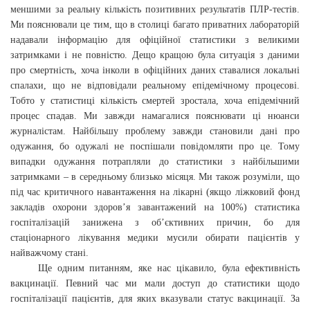
меншими за реальну кількість позитивних результатів ПЛР-тестів.
Ми пояснювали це тим, що в столиці багато приватних лабораторій
надавали інформацію для офіційної статистики з великими
затримками і не повністю. Дещо кращою була ситуація з даними
про смертність, хоча інколи в офіційних даних ставалися локальні
спалахи, що не відповідали реальному епідемічному процесові.
Тобто у статистиці кількість смертей зростала, хоча епідемічний
процес спадав. Ми завжди намагалися пояснювати ці нюанси
журналістам. Найбільшу проблему завжди становили дані про
одужання, бо одужалі не поспішали повідомляти про це. Тому
випадки одужання потрапляли до статистики з найбільшими
затримками – в середньому близько місяця. Ми також розуміли, що
під час критичного навантаження на лікарні (якщо ліжковий фонд
закладів охорони здоров’я завантажений на 100%) статистика
госпіталізацій занижена з об’єктивних причин, бо для
стаціонарного лікування медики мусили обирати пацієнтів у
найважчому стані.
Ще одним питанням, яке нас цікавило, була ефективність
вакцинації. Певний час ми мали доступ до статистики щодо
госпіталізації пацієнтів, для яких вказували статус вакцинації. За