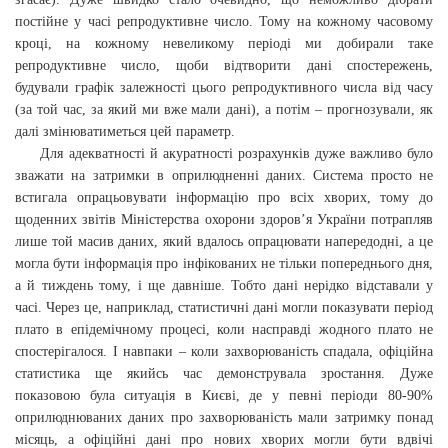
постійне у часі репродуктивне число. Тому на кожному часовому
кроці, на кожному невеликому періоді ми добирали таке
репродуктивне число, щоби відтворити дані спостережень,
будували графік залежності цього репродуктивного числа від часу
(за той час, за який ми вже мали дані), а потім – прогнозували, як
далі змінюватиметься цей параметр.
Для адекватності й акуратності розрахунків дуже важливо було
зважати на затримки в оприлюдненні даних. Система просто не
встигала опрацьовувати інформацію про всіх хворих, тому до
щоденних звітів Міністерства охорони здоров’я України потрапляв
лише той масив даних, який вдалось опрацювати напередодні, а це
могла бути інформація про інфікованих не тільки попереднього дня,
а й тиждень тому, і ще давніше. Тобто дані нерідко відставали у
часі. Через це, наприклад, статистичні дані могли показувати період
плато в епідемічному процесі, коли насправді жодного плато не
спостерігалося. І навпаки – коли захворюваність спадала, офіційна
статистика ще якийсь час демонструвала зростання. Дуже
показовою була ситуація в Києві, де у певні періоди 80-90%
оприлюднюваних даних про захворюваність мали затримку понад
місяць, а офіційні дані про нових хворих могли бути вдвічі