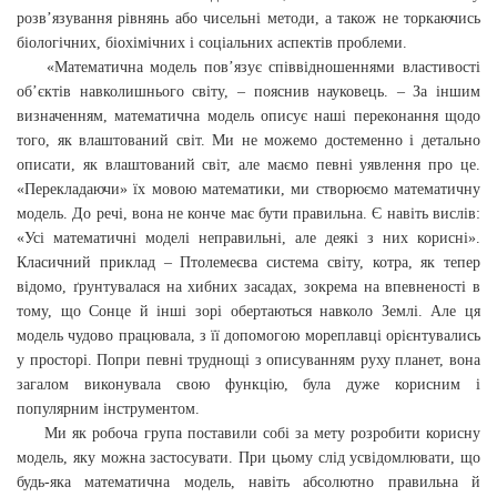
розв’язування рівнянь або чисельні методи, а також не торкаючись
біологічних, біохімічних і соціальних аспектів проблеми.
«Математична модель пов’язує співвідношеннями властивості
об’єктів навколишнього світу, – пояснив науковець. – За іншим
визначенням, математична модель описує наші переконання щодо
того, як влаштований світ. Ми не можемо достеменно і детально
описати, як влаштований світ, але маємо певні уявлення про це.
«Перекладаючи» їх мовою математики, ми створюємо математичну
модель. До речі, вона не конче має бути правильна. Є навіть вислів:
«Усі математичні моделі неправильні, але деякі з них корисні».
Класичний приклад – Птолемеєва система світу, котра, як тепер
відомо, ґрунтувалася на хибних засадах, зокрема на впевненості в
тому, що Сонце й інші зорі обертаються навколо Землі. Але ця
модель чудово працювала, з її допомогою мореплавці орієнтувались
у просторі. Попри певні труднощі з описуванням руху планет, вона
загалом виконувала свою функцію, була дуже корисним і
популярним інструментом.
Ми як робоча група поставили собі за мету розробити корисну
модель, яку можна застосувати. При цьому слід усвідомлювати, що
будь-яка математична модель, навіть абсолютно правильна й