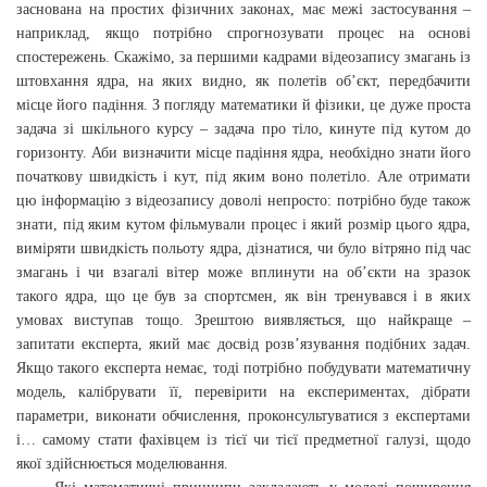
заснована на простих фізичних законах, має межі застосування –
наприклад, якщо потрібно спрогнозувати процес на основі
спостережень. Скажімо, за першими кадрами відеозапису змагань із
штовхання ядра, на яких видно, як полетів об’єкт, передбачити
місце його падіння. З погляду математики й фізики, це дуже проста
задача зі шкільного курсу – задача про тіло, кинуте під кутом до
горизонту. Аби визначити місце падіння ядра, необхідно знати його
початкову швидкість і кут, під яким воно полетіло. Але отримати
цю інформацію з відеозапису доволі непросто: потрібно буде також
знати, під яким кутом фільмували процес і який розмір цього ядра,
виміряти швидкість польоту ядра, дізнатися, чи було вітряно під час
змагань і чи взагалі вітер може вплинути на об’єкти на зразок
такого ядра, що це був за спортсмен, як він тренувався і в яких
умовах виступав тощо. Зрештою виявляється, що найкраще –
запитати експерта, який має досвід розв’язування подібних задач.
Якщо такого експерта немає, тоді потрібно побудувати математичну
модель, калібрувати її, перевірити на експериментах, дібрати
параметри, виконати обчислення, проконсультуватися з експертами
і… самому стати фахівцем із тієї чи тієї предметної галузі, щодо
якої здійснюється моделювання.