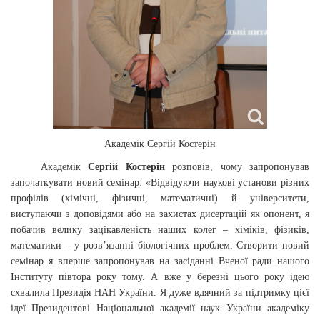
Академік Сергій Костерін
Академік
Сергій Костерін
розповів, чому запропонував
започаткувати новий семінар: «Відвідуючи наукові установи різних
профілів (хімічні, фізичні, математичні) й університети,
виступаючи з доповідями або на захистах дисертацій як опонент, я
побачив велику зацікавленість наших колег – хіміків, фізиків,
математики – у розв’язанні біологічних проблем. Створити новий
семінар я вперше запропонував на засіданні Вченої ради нашого
Інституту півтора року тому. А вже у березні цього року ідею
схвалила Президія НАН України. Я дуже вдячний за підтримку цієї
ідеї Президентові Національної академії наук України академіку