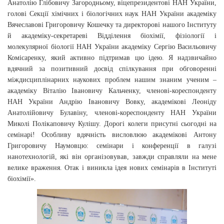
Анатолію Глібовичу Загородньому, віцепрезидентові НАН України,
голові Секції хімічних і біологічних наук НАН України академіку
Вячеславові Григоровичу Кошечку та директорові нашого Інституту
й академіку-секретареві Відділення біохімії, фізіології і
молекулярної біології НАН України академіку Сергію Васильовичу
Комісаренку, який активно підтримав цю ідею. Я надзвичайно
вдячний за позитивний досвід спілкування при обговоренні
міждисциплінарних наукових проблем нашим знаним ученим –
академіку Віталію Івановичу Кальченку, членові-кореспонденту
НАН України Андрію Івановичу Вовку, академікові Леоніду
Анатолійовичу Булавіну, членові-кореспонденту НАН України
Миколі Полікаповичу Кулішу. Дорогі колеги присутні сьогодні на
семінарі! Особливу вдячність висловлюю академікові Антону
Григоровичу Наумовцю: семінари і конференції в галузі
нанотехнологій, які він організовував, завжди справляли на мене
велике враження. Отак і виникла ідея нових семінарів в Інституті
біохімії».