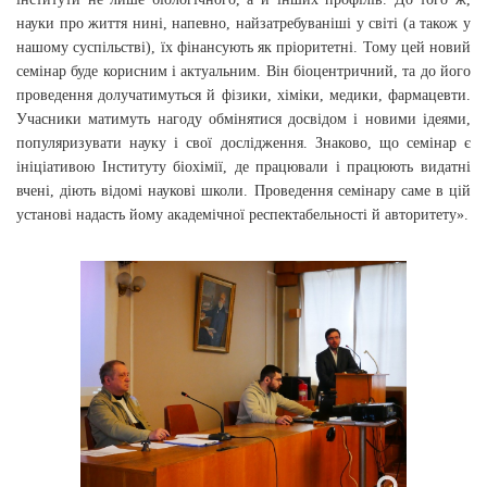
науки про життя нині, напевно, найзатребуваніші у світі (а також у
нашому суспільстві), їх фінансують як пріоритетні. Тому цей новий
семінар буде корисним і актуальним. Він біоцентричний, та до його
проведення долучатимуться й фізики, хіміки, медики, фармацевти.
Учасники матимуть нагоду обмінятися досвідом і новими ідеями,
популяризувати науку і свої дослідження. Знаково, що семінар є
ініціативою Інституту біохімії, де працювали і працюють видатні
вчені, діють відомі наукові школи. Проведення семінару саме в цій
установі надасть йому академічної респектабельності й авторитету».