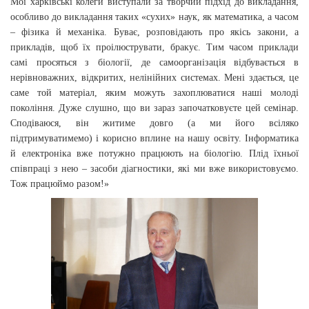
Мої харківські колеги виступали за творчий підхід до викладання,
особливо до викладання таких «сухих» наук, як математика, а часом
– фізика й механіка. Буває, розповідають про якісь закони, а
прикладів, щоб їх проілюструвати, бракує. Тим часом приклади
самі просяться з біології, де самоорганізація відбувається в
нерівноважних, відкритих, нелінійних системах. Мені здається, це
саме той матеріал, яким можуть захоплюватися наші молоді
покоління. Дуже слушно, що ви зараз започатковуєте цей семінар.
Сподіваюся, він житиме довго (а ми його всіляко
підтримуватимемо) і корисно вплине на нашу освіту. Інформатика
й електроніка вже потужно працюють на біологію. Плід їхньої
співпраці з нею – засоби діагностики, які ми вже використовуємо.
Тож працюймо разом!»