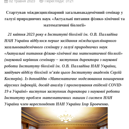
02 травня 2023
Перегляди: 3121
Стартував міждисциплінарний загальноакадемічний семінар у
галузі природничих наук «Актуальні питання фізико-хімічної та
математичної біології»
21 квітня 2023 року в Інституті біохімії ім. О.В. Палладіна
НАН України відбулося перше засідання міждисциплінарного
загальноакадемічного семінару у галузі природничих наук
«Актуальні питання фізико-хімічної та математичної біології»
(науковий керівник семінару – заступник директора з наукової
роботи Інституту біохімії ім. О.В. Палладіна НАН України,
завідувач відділу біохімії м’язів цього Інституту академік Сергій
Костерін). Із доповіддю «Математичне моделювання поширення
вірусних інфекцій, досвід аналізу і прогнозування епідемії COVID-
19 в Україні» виступив заступник директора з наукової роботи
Інституту проблем математичних машин і систем НАН
України член-кореспондент НАН України Ігор Бровченко.