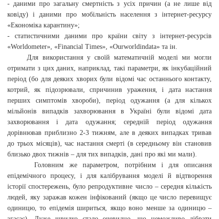
- даними про загальну смертність з усіх причин (а не лише від
ковіду) і даними про мобільність населення з інтернет-ресурсу
«Економіка карантину»;
- статистичними даними про країни світу з інтернет-ресурсів
«Worldometer», «Financial Times», «Ourworldindata» та ін.
Для використання у своїй математичній моделі ми могли
отримати з цих даних, наприклад, такі параметри, як інкубаційний
період (бо для деяких хворих були відомі час останнього контакту,
котрий, як підозрювали, спричинив ураження, і дата настання
перших симптомів хвороби), період одужання (а для кількох
мільйонів випадків захворювання в Україні були відомі дата
захворювання і дата одужання; середній період одужання
дорівнював приблизно 2-3 тижням, але в деяких випадках тривав
до трьох місяців), час настання смерті (в середньому він становив
близько двох тижнів – для тих випадків, дані про які ми мали).
Головним же параметром, потрібним і для описання
епідемічного процесу, і для калібрування моделі й відтворення
історії спостережень, було репродуктивне число – середня кількість
людей, яку заражав кожен інфікований (якщо це число перевищує
одиницю, то епідемія шириться, якщо воно менше за одиницю –
згасає). Дуже швидко стало очевидно, що неможливо дібрати