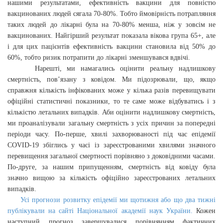
нашими результатами, ефективність вакцини для повністю
вакцинованих людей сягала 70-80%. Тобто ймовірність потрапляння
таких людей до лікарні була на 70-80% менша, ніж у зовсім не
вакцинованих. Найгірший результат показала вікова група 65+, але
і для цих пацієнтів ефективність вакцини становила від 50% до
60%, тобто ризик потрапити до лікарні зменшувався вдвічі.
Нарешті, ми намагались оцінити реальну надлишкову
смертність, пов’язану з ковідом. Ми підозрювали, що, якщо
справжня кількість інфікованих може у кілька разів перевищувати
офіційні статистичні показники, то те саме може відбуватись і з
кількістю летальних випадків. Аби оцінити надлишкову смертність,
ми проаналізували загальну смертність з усіх причин за попередні
періоди часу. По-перше, хвилі захворюваності під час епідемії
COVID-19 збіглись у часі із зареєстрованими хвилями значного
перевищення загальної смертності порівняно з доковідними часами.
По-друге, за нашим припущенням, смертність від ковіду була
значно вищою за кількість офіційно зареєстрованих летальних
випадків.
Усі прогнози розвитку епідемії ми щотижня або що два тижні
публікували на сайті Національної академії наук України.
Кожен
наступний прогноз завершувалися порівнянням фактичних