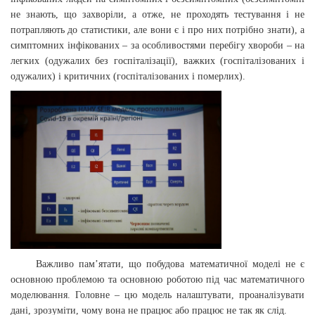
не знають, що захворіли, а отже, не проходять тестування і не
потрапляють до статистики, але вони є і про них потрібно знати), а
симптомних інфікованих – за особливостями перебігу хвороби – на
легких (одужалих без госпіталізації), важких (госпіталізованих і
одужалих) і критичних (госпіталізованих і померлих).
Важливо пам’ятати, що побудова математичної моделі не є
основною проблемою та основною роботою під час математичного
моделювання. Головне – цю модель налаштувати, проаналізувати
дані, зрозуміти, чому вона не працює або працює не так як слід.