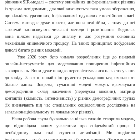
рівняння SIR-моделі – систему звичайних диференціальних рівнянь
із трьома невідомими, для якої виконується така умова збереження,
що кількість уразливих, інфікованих і одужалих є постійною в часі.
Система виглядає дуже просто, але вона нелінійна, а тому до неї
зазвичай застосовують чисельні методи і розв’язання. Водночас
вона цілком надається до аналізу й дає розуміння основних
механізмів епідемічного процесу. На таких принципах побудовано
доволі багато різних моделей.
Уже 2020 року було чимало розроблених іще до пандемії
онлайн-інструментів для моделювання поширення інфекційних
захворювань. Вони дуже швидко переорієнтувалися на застосування
до ковіду. Зараз ці онлайн-інструменти ускладнюються, охоплюють
більше даних. Зокрема, сучасніші моделі можуть враховувати
демографічний склад населення (передусім віковий), матриці
контактів (кількість, інтенсивність) у різних демографічних групах
(їх визначають під час спеціальних соціологічних досліджень на
загальнонаціональному та локальному рівнях).
Наша робоча група буквально за кілька тижнів створила модель,
що відповідала нашим уявленням про епідемічний процес і
необхідному нам тоді ступеню деталізації. Ми поділили
інфікованих людей на симптомних і безсимптомних (безсимптомні