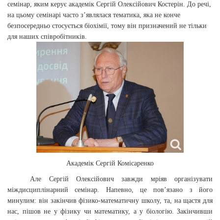
семінар, яким керує академік Сергій Олексійович Костерін. До речі,
на цьому семінарі часто з’являлася тематика, яка не конче
безпосередньо стосується біохімії, тому він призначений не тільки
для наших співробітників.
Академік Сергій Комісаренко
Але Сергій Олексійович завжди мріяв організувати
міждисциплінарний семінар. Напевно, це пов’язано з його
минулим: він закінчив фізико-математичну школу, та, на щастя для
нас, пішов не у фізику чи математику, а у біологію. Закінчивши