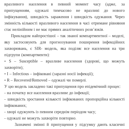
вразливого населення в певний момент часу (адже, за
припущенням, одужалі тимчасово не вразливі до нового
інфікування), швидкість зараження і швидкість одужання. Через
змінність кількості вразливого населення в часі отримане рівняння
стає нелінійним і не має прямих аналітичних розв’язків.
Прикладом найпростішої – так званої компартментної – моделі,
яку застосовують для прогнозування поширення інфекційних
захворювань, є SIR- модель, яка поділяє все населення на три
підгрупи (компартменти):
• S – Susceptible – вразливе населення (здорові, що можуть
захворіти);
• I – Infectious – інфіковані (заразні носії інфекції);
• R – Recovered/Removed – одужалі чи померлі.
У цю модель закладено такі припущення про епідемічний процес:
- на початку все населення вразливе до інфекції;
- швидкість зростання кількості інфікованих пропорційна кількості
інфікованих;
- хворі одужують із певним середнім періодом часу;
- одужалі не можуть захворіти повторно.
Зазначені змінні й припущення у підсумку дають класичні