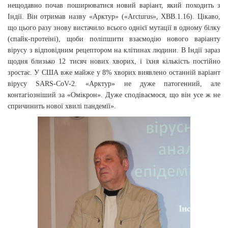
нещодавно почав поширюватися новий варіант, який походить з
Індії. Він отримав назву «Арктур» («Arcturus», XBB.1.16). Цікаво,
що цього разу знову вистачило всього однієї мутації в одному білку
(спайк-протеїні), щоби поліпшити взаємодію нового варіанту
вірусу з відповідним рецептором на клітинах людини. В Індії зараз
щодня близько 12 тисяч нових хворих, і їхня кількість постійно
зростає. У США вже майже у 8% хворих виявлено останній варіант
вірусу SARS-CoV-2. «Арктур» не дуже патогенний, але
контагіозніший за «Омікрон». Дуже сподіваємося, що він усе ж не
спричинить нової хвилі пандемії».