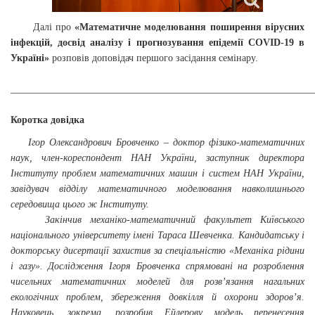
Далі про
«Математичне моделювання поширення вірусних
інфекцій, досвід аналізу і прогнозування епідемії COVID-19 в
Україні»
розповів доповідач першого засідання семінару.
_____________________________________________________________
Коротка довідка
Ігор Олександрович Бровченко – доктор фізико-математичних
наук, член-кореспондент НАН України, заступник директора
Інституту проблем математичних машин і систем НАН України,
завідувач відділу математичного моделювання навколишнього
середовища цього ж Інституту.
Закінчив механіко-математичний факультет Київського
національного університету імені Тараса Шевченка. Кандидатську і
докторську дисертації захистив за спеціальністю «Механіка рідини
і газу». Дослідження Ігоря Бровченка спрямовані на розроблення
чисельних математичних моделей для розв’язання нагальних
екологічних проблем, збереження довкілля й охорони здоров’я.
Науковець, зокрема, розробив Ейлерову модель перенесення