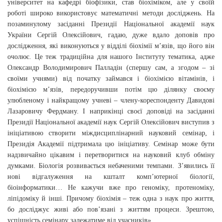
університет на кафедрі біофізики, став біохіміком, але у своїй
роботі широко використовує математичні методи досліджень. На
позаминулому засіданні Президії Національної академії наук
України Сергій Олексійович, гадаю, дуже вдало доповів про
дослідження, які виконуються у відділі біохімії м’язів, що його він
очолює. Це теж традиційна для нашого Інституту тематика, адже
Олександр Володимирович Палладін (спершу сам, а згодом – зі
своїми учнями) від початку займався і біохімією вітамінів, і
біохімією м’язів, передоручивши потім цю ділянку своєму
улюбленому і найкращому учневі – члену-кореспонденту Давидові
Лазаровичу Фердману. І наприкінці своєї доповіді на засіданні
Президії Національної академії наук Сергій Олексійович виступив з
ініціативою створити міждисциплінарний науковий семінар, і
Президія Академії підтримала цю ініціативу. Семінар може бути
надзвичайно цікавим і перетворитися на науковий клуб обміну
думками. Біологія розвивається небаченими темпами. З’явились її
нові відгалуження на кшталт комп’ютерної біології,
біоінформатики… Не кажучи вже про геноміку, протеноміку,
ліпідоміку й інші. Причому біохімія – теж одна з наук про життя,
бо досліджує живі або пов’язані з життям процеси. Зрештою,
успішність семінару залежатиме від учасників».