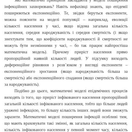
Які математичні принципи закладають у моделі поширення
інфекційних захворювань? Навіть нефахівці знають, що епідемії
поширюються експоненційно. Те, звідки беруться експоненти,
можна пояснити на моделі популяції – наприклад, еволюції
кількості населення у часі, якщо відома загальна кількість
населення, середня народжуваність і середня смертність (і якщо
знехтувати тим, що коефіцієнти народжуваності й смертності не
можуть бути незмінними у часі, – бо так працює найпростіша
математична модель). Причому приріст населення прямо
пропорційний наявній кількості людей. У підсумку виходить
диференційне рівняння з розв’язком у вигляді експоненти –
експоненційного зростання (якщо народжуваність більша за
смертність) або експоненційного спадання (якщо смертність більша
за народжуваність).
Подібно до цього, математичні моделі епідемічних процесів
виходять із того, що приріст інфікованого населення пропорційний
загальній кількості інфікованого населення, тобто що більше людей
уражені інфекцією, то більшу кількість інших людей вони зможуть
заразити. Математичні моделі поширення інфекцій особливі тим,
що мають враховувати такі змінні, як загальна кількість населення,
кількість інфікованого населення у певний момент часу, кількість