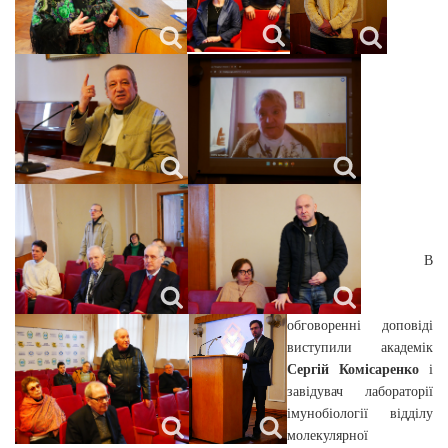
В
обговоренні доповіді
виступили академік
Сергій Комісаренко
і
завідувач лабораторії
імунобіології відділу
молекулярної