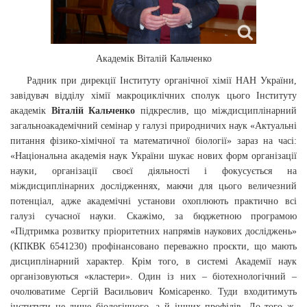
Академік Віталій Кальченко
Радник при дирекції Інституту органічної хімії НАН України,
завідувач відділу хімії макроциклічних сполук цього Інституту
академік
Віталій Кальченко
підкреслив, що міждисциплінарний
загальноакадемічний семінар у галузі природничих наук «Актуальні
питання фізико-хімічної та математичної біології» зараз на часі:
«Національна академія наук України шукає нових форм організації
науки, організації своєї діяльності і фокусується на
міждисциплінарних дослідженнях, маючи для цього величезний
потенціал, адже академічні установи охоплюють практично всі
галузі сучасної науки. Скажімо, за бюджетною програмою
«Підтримка розвитку пріоритетних напрямів наукових досліджень»
(КПКВК 6541230) профінансовано переважно проєкти, що мають
дисциплінарний характер. Крім того, в системі Академії наук
організовуються «кластери». Один із них – біотехнологічний –
очолюватиме Сергій Васильович Комісаренко. Туди входитимуть
інститути не лише біологічного, а й інших профілів. До того ж,