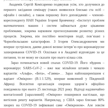
Академік Сергій Комісаренко подякував усім, хто долучився до
першого засідання семінару (таких виявилося близько ста осіб –
офлайн і онлайн), а також першому його доповідачеві – членові-
кореспонденту НАН України Ігореві Бровченку: «Інститут проблем
математичних машин і систем займається дуже цікавими
проблемами, зокрема науковим прогнозуванням розвитку різних
процесів. Зокрема, він постійно моніторив події, пов’язані з
Чорнобильською катастрофою. З Ігорем Олександровичем ми
вперше зустрілися, даючи доволі велике інтерв’ю про коронавірусне
захворювання COVID-19. Оскільки я в Академії відповідаю за це
питання, то не можу не сказати про нього кілька слів.
Зараз починається новий спалах COVID-19. Його збудник –
коронавірус SARS-CoV-2 – вже має мільйони штамів і чимало
варіантів: «Альфа», «Бета», «Гамма»… Зараз найпоширенішим є
варіант «Омікрон» (B.1.1.529), вперше виявлений у Південній
Африці. Всесвітня організація охорони здоров’я офіційно
повідомила про нього 25 листопада 2021 року. Відтоді надзвичайно
контагіозний [заразливий] «Омікрон» поширився настільки, що
витіснив решту варіантів. Наприклад, у США зараз близько 80%
хворих на COVID-19 інфіковані саме «Омікроном». Але зовсім