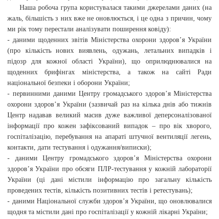
Наша робоча група користувалася такими джерелами даних (на
жаль, більшість з них вже не оновлюється, і це одна з причин, чому
ми рік тому перестали аналізувати поширення ковіду):
- даними щоденних звітів Міністерства охорони здоров’я України
(про кількість нових виявлень, одужань, летальних випадків і
підозр для кожної області України), що оприлюднювалися на
щоденних брифінгах міністерства, а також на сайті Ради
національної безпеки і оборони України;
- первинними даними Центру громадського здоров’я Міністерства
охорони здоров’я України (зазвичай раз на кілька днів або тижнів
Центр надавав великий масив дуже важливої деперсоналізованої
інформації про кожен зафіксований випадок – про вік хворого,
госпіталізацію, перебування на апараті штучної вентиляції легень,
контакти, дати тестування і одужання/виписки);
- даними Центру громадського здоров’я Міністерства охорони
здоров’я України про обсяги ПЛР-тестування у кожній лабораторії
України (ці дані містили інформацію про загальну кількість
проведених тестів, кількість позитивних тестів і ретестувань);
- даними Національної служби здоров’я України, що оновлювалися
щодня та містили дані про госпіталізації у кожній лікарні України;