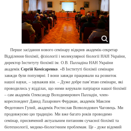
Перше засідання нового семінару відкрив академік-секретар
Відділення біохімії, фізіології і молекулярної біології НАН України,
директор Інституту біохімії ім. О.В. Палладіна НАН України
академік
Сергій Комісаренко
. «В Інституті біохімії семінари
завжди були популярні. І вони завжди працювали на розвиток
нашої науки, – зауважив він. – Дуже добре пам’ятаю семінари, які
проводились у відділах, що ними керували патріархи нашої біохімії
– сам академік Олександр Володимирович Палладін, член-
кореспондент Давид Лазарович Фердман, академік Максим
Федотович Гулий, академік Ростислав Всеволодович Чаговець. Ми
продовжуємо цю традицію. Ми вже багато років проводимо
семінар, присвячений актуальним питанням сучасної біохімії та
біотехнології, медико-біологічним проблемам. Це - дуже відомий