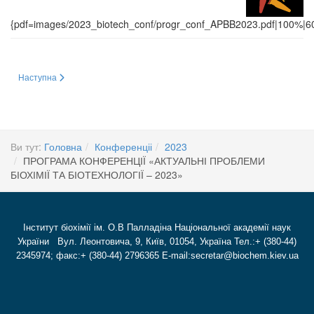
{pdf=images/2023_biotech_conf/progr_conf_APBB2023.pdf|100%|60
Наступна стаття: Актуальні проблеми біохімії та біотехнології – 2023
Наступна
Ви тут:
Головна
Конференціі
2023
ПРОГРАМА КОНФЕРЕНЦІЇ «АКТУАЛЬНІ ПРОБЛЕМИ
БІОХІМІЇ ТА БІОТЕХНОЛОГІЇ – 2023»
Інститут біохімії ім. О.В Палладіна Національної академії наук
України Вул. Леонтовича, 9, Київ, 01054, Україна Тел.:+ (380-44)
2345974; факс:+ (380-44) 2796365 E-mail:secretar@biochem.kiev.ua