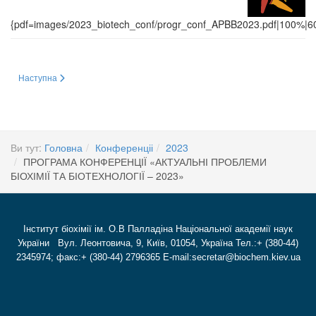
{pdf=images/2023_biotech_conf/progr_conf_APBB2023.pdf|100%|60
Наступна стаття: Актуальні проблеми біохімії та біотехнології – 2023
Наступна
Ви тут:
Головна
Конференціі
2023
ПРОГРАМА КОНФЕРЕНЦІЇ «АКТУАЛЬНІ ПРОБЛЕМИ
БІОХІМІЇ ТА БІОТЕХНОЛОГІЇ – 2023»
Інститут біохімії ім. О.В Палладіна Національної академії наук
України Вул. Леонтовича, 9, Київ, 01054, Україна Тел.:+ (380-44)
2345974; факс:+ (380-44) 2796365 E-mail:secretar@biochem.kiev.ua