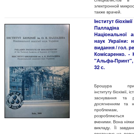
электронной микрос
также врачей.
Інститут біохімії 
Палладіна
Національної а
наук України: 
видання / гол. ре
Комісаренко. - 
"Альфа-Принт", 
32 с.
Брошура прис
інституту біохімії, іс
заснування та ро
досягненням та н
проблемам
розробляються 
вченими. Вона ніяк
викладу. Її завда
претендує на повн