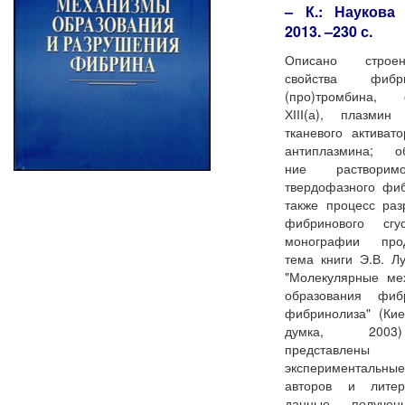
– К.: Наукова 
2013. –230 с.
Описано стро
свойства фибри
(про)тромбина, 
ХІІІ(а), плазмин 
тканевого активат
антиплазмина; об
ние раствори
твердофазного фи
также процесс ра
фибринового сгу
монографии про
тема книги Э.В. Лу
"Молекулярные ме
образования фи
фибринолиза" (Кие
думка, 20
представлены
экспериментальны
авторов и литер
данные, получе