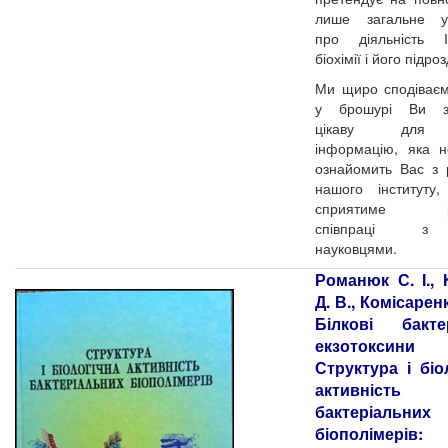
лише загальне у
про діяльність І
біохімії і його підроз
Ми щиро сподіває
у брошурі Ви з
цікаву для
інформацію, яка н
ознайомить Вас з
нашого інституту
сприятиме ро
співпраці з
науковцями.
Романюк С. І.,
Д. В., Комісарен
Білкові бактер
екзотокси
Структура і біо
активність
бактеріальних
біополімерів: