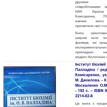
друзями
співробітниками а
НАН України
Комісаренка, 70-
ювілею якого
присвятили свої стат
Книгу орієнтов
широке коло чи
фахівців, які пр
експериментал
прикладних нап
медико-біологічних 
Інститут біохімії 
Палладіна / ред
Комісаренко, ук
М. Данилова. - К
Москаленко О.М.
- 192 с. – ISBN 
2214-62-8
Ця книга є продо