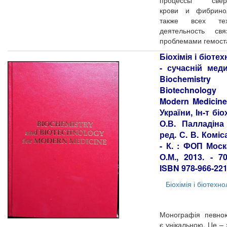
процессы сверт
крови и фибрино
также всех те
деятельность св
проблемами гемост
Біохімія і біоте
- сучасній мед
Biochemistr
Biotechnolog
Modern Medicin
України, Ін-т біох
О.В. Палладіна
ред. С. В. Коміс
- К. : ФОП Мос
О.М., 2013. - 7
ISBN 978-966-221
Біохімія і біотехно
Монографія певно
є унікальною. Це – 