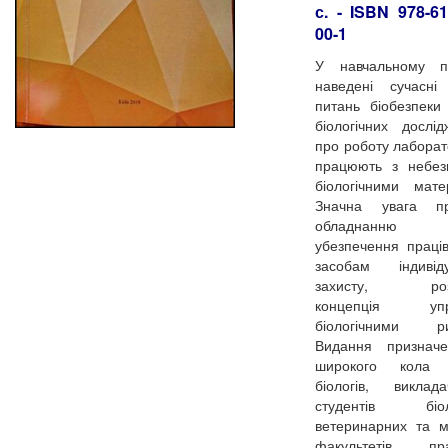
с. - ISBN 978-61
00-1
У навчальному по
наведені сучасні
питань біобезпеки
біологічних дослі
про роботу лаборат
працюють з небез
біологічними мате
Значна увага пр
обладнанн
убезпечення праців
засобам індивіду
захисту, розг
концепція упра
біологічними ри
Видання признач
широкого кола ч
біологів, виклад
студентів біоло
ветеринарних та 
факультетів, пра