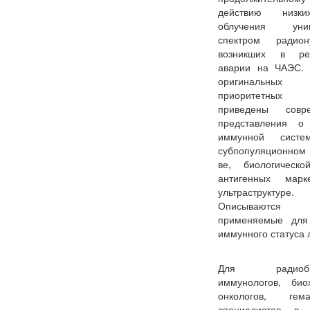
действию низк
облучения уник
спектром радиону
возникших в рез
аварии на ЧАЭС.
оригинальных
приоритетных 
приведены совр
представления о 
иммунной систе
субпопуляционном
ве, биологическо
антигенных мар
ультраструктуре.
Описываются м
применяемые для
иммунного статуса 
Для радиобио
иммунологов, био
онкологов, гемат
специалистов в 