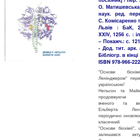
О. Матишевська 
наук. ред. пер
С. Комісаренко та
Львів : БаК, 2
XXIV, 1256 с. : іл
– Покажч.: с. 12
- Дод. тит. арк.
Бібліогр. в кінці
ISBN 978-966-222
"Основи біохі
Ленінджером" пер
українською! 
Нельсон та Майк
продовжуючи 
вченого та вик
Ельберта Ленін
періодично оновлю
класичний під
"Основи біохімії",
залишався акту