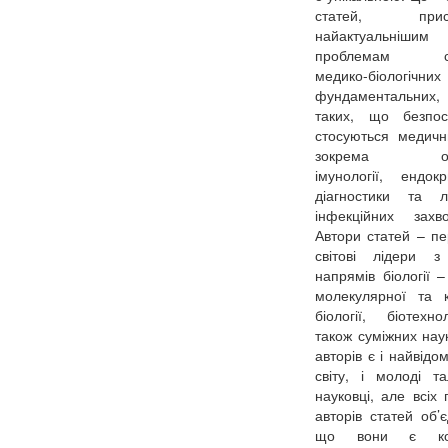
статей, присв
найактуальнішим
проблемам су
медико-біологічних 
фундаментальних
таких, що безпос
стосуються медичн
зокрема онко
імунології, ендокри
діагностики та л
інфекційних захв
Автори статей – п
світові лідери з
напрямів біології – 
молекулярної та к
біології, біотехно
також суміжних нау
авторів є і найвідом
світу, і молоді та
науковці, але всіх 
авторів статей об’є
що вони є кол