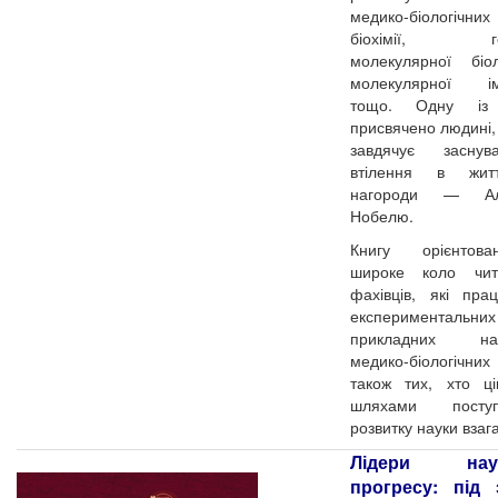
медико-біологічни
біохімії, ген
молекулярної біо
молекулярної іму
тощо. Одну із 
присвячено людині, 
завдячує засну
втілення в жит
нагороди — Ал
Нобелю.
Книгу орієнтов
широке коло чи
фахівців, які пр
експериментал
прикладних нап
медико-біологічних
також тих, хто ці
шляхами поступ
розвитку науки взага
Лідери наук
прогресу: під 