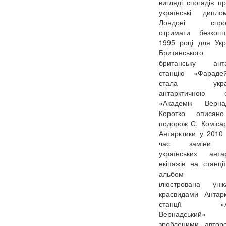
вигляді спогадів пр
українські дипл
Лондоні спром
отримати безкош
1995 році для Укр
Британського
британську анта
станцію «Фараде
стала україн
антарктичною с
«Академік Вернад
Коротко описан
подорож С. Коміса
Антарктики у 2010 
час заміни с
українських анта
екіпажів на станції
альбом яс
ілюстрована унік
краєвидами Антар
станції «Ака
Вернадський»
зробленими автор