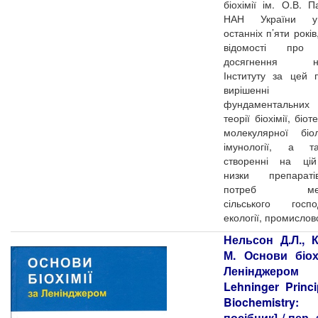
біохімії ім. О.В. П
НАН України уп
останніх п’яти рокі
відомості про 
досягнення нау
Інституту за цей 
вирішенні
фундаментальних
теорії біохімії, біот
молекулярної біо
імунології, а 
створенні на цій
низки препарат
потреб меди
сільського госпо
екології, промислов
Нельсон Д.Л., 
М. Основи біох
Ленінджер
Lehninger Princi
Biochemistry: 
посібник] / пер. 