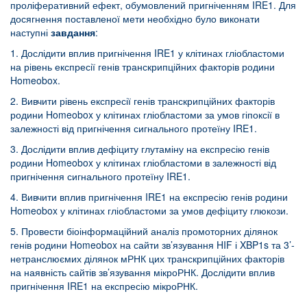
проліферативний ефект, обумовлений пригніченням IRE1. Для
досягнення поставленої мети необхідно було виконати
наступні
завдання
:
1. Дослідити вплив пригнічення IRE1 у клітинах гліобластоми
на рівень експресії генів транскрипційних факторів родини
Homeobox.
2. Вивчити рівень експресії генів транскрипційних факторів
родини Homeobox у клітинах гліобластоми за умов гіпоксії в
залежності від пригнічення сигнального протеїну IRE1.
3. Дослідити вплив дефіциту глутаміну на експресію генів
родини Homeobox у клітинах гліобластоми в залежності від
пригнічення сигнального протеїну IRE1.
4. Вивчити вплив пригнічення IRE1 на експресію генів родини
Homeobox у клітинах гліобластоми за умов дефіциту глюкози.
5. Провести біоінформаційний аналіз промоторних ділянок
генів родини Homeobox на сайти зв’язування HIF і XBP1s та 3’-
нетранслюємих ділянок мРНК цих транскрипційних факторів
на наявність сайтів зв’язування мікроРНК. Дослідити вплив
пригнічення IRE1 на експресію мікроРНК.