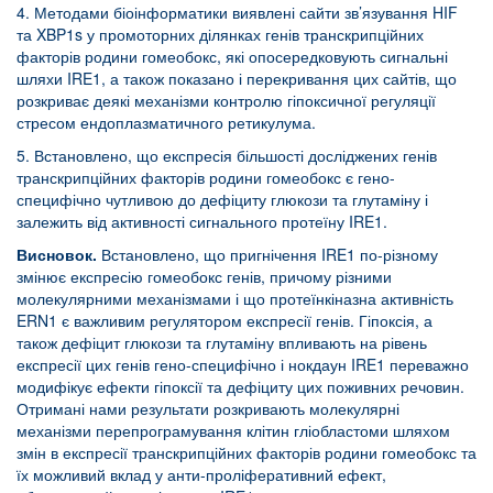
4. Методами біоінформатики виявлені сайти зв’язування HIF
та XBP1s у промоторних ділянках генів транскрипційних
факторів родини гомеобокс, які опосередковують сигнальні
шляхи IRE1, а також показано і перекривання цих сайтів, що
розкриває деякі механізми контролю гіпоксичної регуляції
стресом ендоплазматичного ретикулума.
5. Встановлено, що експресія більшості досліджених генів
транскрипційних факторів родини гомеобокс є гено-
специфічно чутливою до дефіциту глюкози та глутаміну і
залежить від активності сигнального протеїну IRE1.
Висновок.
Встановлено, що пригнічення IRE1 по-різному
змінює експресію гомеобокс генів, причому різними
молекулярними механізмами і що протеїнкіназна активність
ERN1 є важливим регулятором експресії генів. Гіпоксія, а
також дефіцит глюкози та глутаміну впливають на рівень
експресії цих генів гено-специфічно і нокдаун IRE1 переважно
модифікує ефекти гіпоксії та дефіциту цих поживних речовин.
Отримані нами результати розкривають молекулярні
механізми перепрограмування клітин гліобластоми шляхом
змін в експресії транскрипційних факторів родини гомеобокс та
їх можливий вклад у анти-проліферативний ефект,