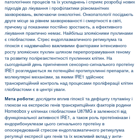
патологічних процесів та їх ускладнень і сприяє розробці нових
підходів до лікування і профілактики різноманітних
захворювань, включаючи онкологічні. Онкопатології посідають
друге місце за рівнем захворюваності і смертності в світі,
причому ці показники постійно зростають, а ефективного
лікування практично немає. Найбільш злоякісними пухлинами
є гліобластоми. Стрес ендоплазматичного ретикулума та
гіпоксія є надзвичайно важливими факторами інтенсивного
росту злоякісних пухлин шляхом перепрограмування геному
та розвитку полірезистентності пухлинних клітин. На
сьогоднішній день пригнічення сенсорно-сигнального протеїну
IRE1 розглядаються як потенційні протипухлинні препарати, а
молекулярні механізми, за якими IRE1 здійснює
транскрипційний контроль над процесами проліферації клітин
гліобластоми є в центрі уваги.
Мета роботи:
дослідити вплив гіпоксії та дефіциту глутаміну і
глюкози на експресію генів транскрипційних факторів родини
Homeobox у клітинах гліобластоми U87MG в залежності від
функціональної активності IRE1, а також роль протеїнкінази і
ендорибонуклеази цього сигнального протеїну в
опосередкованій стресом ендоплазматичного ретикулума
регуляції експресії цих генів та їх можливий вклад у анти-