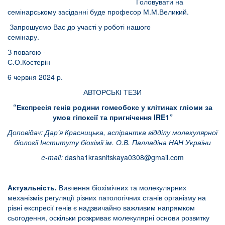
Головувати на
семінарському засіданні буде професор М.М.Великий.
Запрошуємо Вас до участі у роботі нашого
семінару.
З повагою -
С.О.Костерін
6 червня 2024 р.
АВТОРСЬКІ ТЕЗИ
“Експресія генів родини гомеобокс у клітинах гліоми за
умов гіпоксії та пригнічення
IRE
1”
Доповідач:
Дар’я Красницька
, аспірантка відділу молекулярної
біології Інституту біохімії ім. О.В. Палладіна НАН України
e-mail:
dasha1krasnitskaya0308@gmail.com
Актуальність.
Вивчення біохімічних та молекулярних
механізмів регуляції різних патологічних станів організму на
рівні експресії генів є надзвичайно важливим напрямком
сьогодення, оскільки розкриває молекулярні основи розвитку