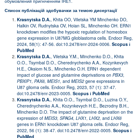
обумовлений пригніченням IRE1.
Список публікацій здобувачки за темою дисертації
Krasnytska
D
.
A
.
, Khita OO, Viletska YM Minchenko DO,
Halkin OV, Rudnytska OV, Hoian SL, Minchenko OH. ERN1
knockdown modifies the hypoxic regulation of homeobox
gene expression in U87MG glioblastoma cells. Endocr Reg,
2024, 58(1): 47-56. doi:10.2478/enr-2024-0006.
Scopus
і
PubMed
Krasnytska
D
.
A
.
, Viletska Y.M., Minchenko D.O., Khita
O.O., Tsymbal D.O., Cherednychenko A.A., Kozynkevych
H.E., Oksiom N.S., Minchenko O.H. ERN1 dependent
impact of glucose and glutamine deprivations on
PBX
3,
PBXIP
1,
PAX
6,
MEIS
1,
and
MEIS
2
gene expressions in
U87 glioma cells. Endocr Reg, 2023, 57 (1): 37-47.
doi:10.2478/enr-2023-0005.
Scopus
і
PubMed
Krasnytska
D
.
A
.
, Khita O.O., Tsymbal D.O., Luzina O.Y.,
Cherednychenko A.A., Kozynkevych H.E., Bezrodny B.H.,
Minchenko D.O. The impact of glutamine deprivation on the
expression of
MEIS
3,
SPAG
4,
LHX
1,
LHX
2,
and
LHX
6
genes in ERN1 knockdown U87 glioma cells. Endocr Reg,
2022, 56 (1): 38-47. doi:10.2478/enr-2022-0005.
Scopus
і
PubMed