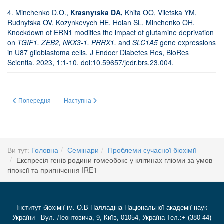
4. Minchenko D.O.,
Krasnytska
DA
,
Khita OO, Viletska YM,
Rudnytska OV, Kozynkevych HE, Hoian SL, Minchenko OH.
Knockdown of ERN1 modifies the impact of glutamine deprivation
on
TGIF1
,
ZEB2
,
NKX3-1
,
PRRX1
,
and
SLC1A5
gene expressions
in U87 glioblastoma cells. J Endocr Diabetes Res, BioRes
Scientia. 2023, 1:1-10. doi:10.59657/jedr.brs.23.004.
Попередня стаття: Дослідження сполук калікс[4]аренового ряду як антитр
Наступна стаття: Роль плазміногену в репаративних пр
Попередня
Наступна
Ви тут:
Головна
Семінари
Проблеми сучасної біохімії
Експресія генів родини гомеобокс у клітинах гліоми за умов
гіпоксії та пригнічення IRE1
Інститут біохімії ім. О.В Палладіна Національної академії наук
України Вул. Леонтовича, 9, Київ, 01054, Україна Тел.:+ (380-44)