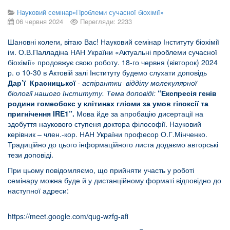
Науковий семінар«Проблеми сучасної біохімії»
06 червня 2024
Перегляди: 2233
Шановні колеги, вітаю Вас! Науковий семінар Інституту біохімії
ім. О.В.Палладіна НАН України «Актуальні проблеми сучасної
біохімії» продовжує свою роботу. 18-го червня (вівторок) 2024
р. о 10-30 в Актовій залі Інституту будемо слухати доповідь
Дар’ї Красницької
-
аспірантки відділу молекулярної
біології нашого Інституту. Тема доповіді:
“Експресія генів
родини гомеобокс у клітинах гліоми за умов гіпоксії та
пригнічення
IRE
1”.
Мова йде за апробацію дисертації на
здобуття наукового ступеня доктора філософії. Науковий
керівник – член.-кор. НАН України професор О.Г.Мінченко.
Традиційно до цього інформаційного листа додаємо авторські
тези доповіді.
При цьому повідомляємо, що прийняти участь у роботі
семінару можна буде й у дистанційному форматі відповідно до
наступної адреси:
https://meet.google.com/qug-wzfg-afi