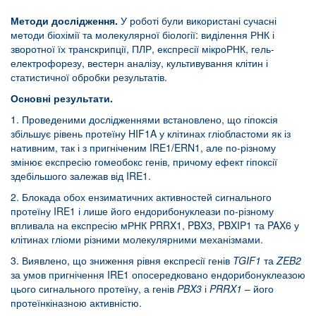
Методи дослідження.
У роботі були використані сучасні
методи біохімії та молекулярної біології: виділення РНК і
зворотної їх транскрипції, ПЛР, експресії мікроРНК, гель-
електрофорезу, вестерн аналізу, культивування клітин і
статистичної обробки результатів.
Основні результати.
1. Проведеними дослідженнями встановлено, що гіпоксія
збільшує рівень протеїну HIF1A у клітинах гліобластоми як із
нативним, так і з пригніченим IRE1/ERN1, але по-різному
змінює експресію гомеобокс генів, причому ефект гіпоксії
здебільшого залежав від IRE1.
2. Блокада обох ензиматичних активностей сигнального
протеїну IRE1 і лише його ендорибонуклеази по-різному
впливала на експресію мРНК PRRX1, PBX3, PBXIP1 та PAX6 у
клітинах гліоми різними молекулярними механізмами.
3. Виявлено, що зниження рівня експресії генів
TGIF
1
та
ZEB
2
за умов пригнічення IRE1 опосередковано ендорибонуклеазою
цього сигнального протеїну, а генів
PBX
3
і
PRRX
1
– його
протеїнкіназною активністю.