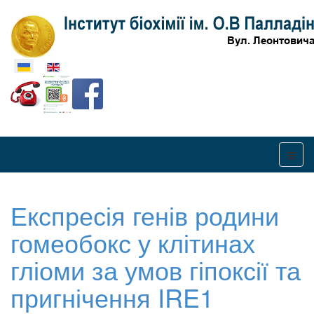
Оберіть свою мову
Експресія генів родини
гомеобокс у клітинах
гліоми за умов гіпоксії та
пригнічення IRE1