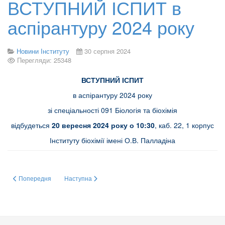
ВСТУПНИЙ ІСПИТ в
аспірантуру 2024 року
Новини Інституту
30 серпня 2024
Перегляди: 25348
ВСТУПНИЙ ІСПИТ
в аспірантуру 2024 року
зі спеціальності 091 Біологія та біохімія
відбудеться
20 вересня 2024 року о 10:30
, каб. 22, 1 корпус
Інституту біохімії імені О.В. Палладіна
Попередня стаття: Сучасне рішення для візуалізації гелів та блотів від
Наступна стаття: КОМІСАРЕНКА С.В. обрано прези
Попередня
Наступна