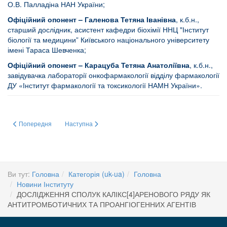
О.В. Палладіна НАН України;
Офіційний опонент – Галенова Тетяна Іванівна
, к.б.н.,
старший дослідник, асистент кафедри біохімії ННЦ "Інститут
біології та медицини” Київського національного університету
імені Тараса Шевченка;
Офіційний опонент – Карацуба Тетяна Анатоліївна
, к.б.н.,
завідувачка лабораторії онкофармакології відділу фармакології
ДУ «Інститут фармакології та токсикології НАМН України».
Попередня стаття: БІОЛОГІЧНІ ВЛАСТИВОСТІ КУРКУМІНУ, АДСОРБОВ
Наступна стаття: Сучасне рішення для візуалізації гелі
Попередня
Наступна
Ви тут:
Головна
Категорія (uk-ua)
Головна
Новини Інституту
ДОСЛІДЖЕННЯ СПОЛУК КАЛІКС[4]АРЕНОВОГО РЯДУ ЯК
АНТИТРОМБОТИЧНИХ ТА ПРОАНГІОГЕННИХ АГЕНТІВ