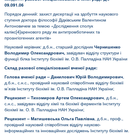
09.091.06
Порядок денний: захист дисертації на здобуття наукового
ступеня доктора філософії Дідківським Валентином
Антоновичем за темою «Дослідження сполук
калікс[4]аренового ряду як антитромботичних та
проангіогенних агентів»
Науковий керівник: д.б.н., старший дослідник
Чернишенко
Володимир Олександрович,
завідувач відділу структури і
функції білка Інституту біохімії ім. О.В. Палладіна НАН України
Склад разової спеціалізованої вченої ради:
Голова вченої ради –
Данилович Юрій Володимирович
,
д.б.н., с.н.с., провідний науковий співробітник відділу біохімії
м’язів Інституту біохімії ім. О.В. Палладіна НАН України;
Рецензент – Тихомиров Артем Олександрович
, д.б.н.,
с.н.с., завідувач відділу хімії та біохімії ферментів Інституту
біохімії ім. О. В. Палладіна НАН України;
Рецензент – Матишевська Ольга Павлівна
, д.б.н., проф.,
провідний науковий співробітник відділу науково-
інформаційних та інноваційних досліджень Інституту біохімії ім.