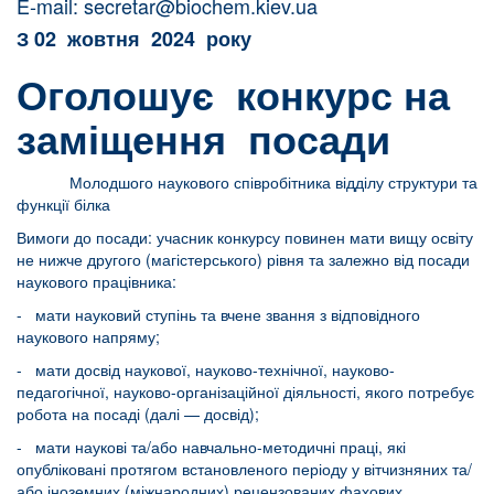
E-mail:
secretar@biochem.kiev.ua
З 02 жовтня 2024 року
Оголошує конкурс на
заміщення посади
Молодшого наукового співробітника відділу структури та
функції білка
Вимоги до посади: учасник конкурсу повинен мати вищу освіту
не нижче другого (магістерського) рівня та залежно від посади
наукового працівника:
- мати науковий ступінь та вчене звання з відповідного
наукового напряму;
- мати досвід наукової, науково-технічної, науково-
педагогічної, науково-організаційної діяльності, якого потребує
робота на посаді (далі — досвід);
- мати наукові та/або навчально-методичні праці, які
опубліковані протягом встановленого періоду у вітчизняних та/
або іноземних (міжнародних) рецензованих фахових