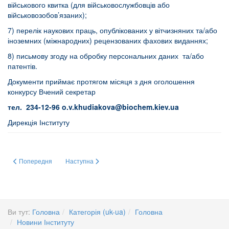
військового квитка (для військовослужбовців або
військовозобов’язаних);
7) перелік наукових праць, опублікованих у вітчизняних та/або
іноземних (міжнародних) рецензованих фахових виданнях;
8) письмову згоду на обробку персональних даних та/або
патентів.
Документи приймає протягом місяця з дня оголошення
конкурсу Вчений секретар
тел. 234-12-96
o.v.khudiakova@biochem.kiev.ua
Дирекція Інституту
Попередня стаття: Зустріч заступника директора Інституту академіка НАН
Наступна стаття: ЗУСТРІЧ З ПРОВІДНИМИ ОСВІТЯН
Попередня
Наступна
Ви тут:
Головна
Категорія (uk-ua)
Головна
Новини Інституту