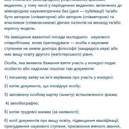
виданнях, у тому числі у періодичних виданнях, включених до
міжнародних наукометричних баз (далі — публікації) та/або
бути автором (співавтором) або автором (співавтором) та
власником (співвласником) діючих патентів на винахід та/або
корисну модель.
На заміщення вакантної посади молодшого наукового
співробітника може претендувати — особа з науковим
ступенем не нижче доктора філософії (кандидата наук) або
має вищу освіту другого (магістерського) рівня.
Особа, яка виявила бажання взяти участь у конкурсі подає
особисто або надсилає поштою такі документи:
1) письмову заяву на ім’я керівника про участь у конкурсі;
2) копію документа, що посвідчує особу;
3) заповнену особову картку (анкету) встановленого зразка;
4) автобіографію;
5) копію трудової книжки (за наявності);
6) копії документів про вищу освіту, підвищення кваліфікації,
присудження наукового ступеня, присвоєння вченого звання,