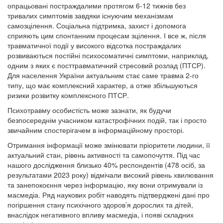
опрацьовані постраждалими протягом 6-12 тижнів без
тривалих симптомів завдяки існуючим механізмам
самозцілення. Соціальна підтримка, захист і допомога
сприяють цим спонтанним процесам зцілення. І все ж, після
травматичної події у високого відсотка постраждалих
розвиваються постійні психосоматичні симптоми, наприклад,
одним з яких є посттравматичний стресовий розлад (ПТСР).
Для населення України актуальним стає саме травма 2-го
типу, що має комплексний характер, а отже збільшуються
ризики розвитку комплексного ПТСР.
Психотравму особистість може зазнати, як будучи
безпосереднім учасником катастрофічних подій, так і просто
звичайним спостерігачем в інформаційному просторі.
Отримання інформації може змінювати пріоритети людини, її
актуальний стан, рівень активності та самопочуття. Під час
нашого дослідження близько 40% респондентів (478 осіб, за
результатами 2023 року) відмічали високий рівень хвилювання
та занепокоєння через інформацію, яку вони отримували із
масмедіа. Ряд наукових робіт наводять підтверджені дані про
погіршення стану психічного здоров’я дорослих та дітей,
внаслідок негативного впливу масмедіа, і появі складних