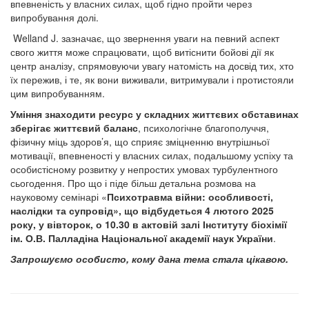
впевненість у власних силах, щоб гідно пройти через
випробування долі.
Welland J. зазначає, що звернення уваги на певний аспект
свого життя може спрацювати, щоб витіснити бойові дії як
центр аналізу, спрямовуючи увагу натомість на досвід тих, хто
їх пережив, і те, як вони виживали, витримували і протистояли
цим випробуванням.
Уміння знаходити ресурс у складних життєвих обставинах
зберігає життєвий баланс
, психологічне благополуччя,
фізичну міць здоров’я, що сприяє зміцненню внутрішньої
мотивації, впевненості у власних силах, подальшому успіху та
особистісному розвитку у непростих умовах турбулентного
сьогодення. Про що і піде більш детальна розмова на
науковому семінарі «
Психотравма війни: особливості,
наслідки та супровід», що відбудеться 4 лютого 2025
року, у вівторок, о 10.30 в актовій залі Інституту
біохімії
ім.
О.В. Палладіна Національної академії наук України
.
Запрошуємо особисто, кому дана тема стала цікавою.