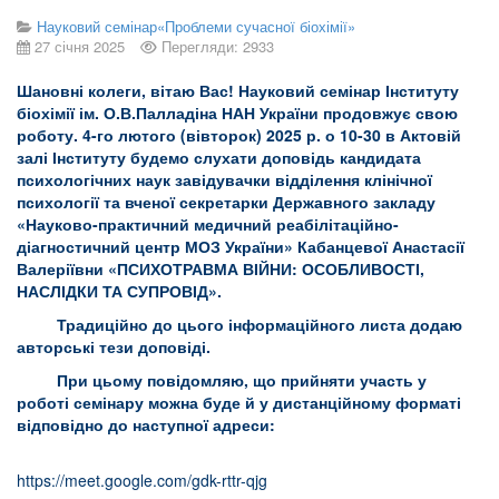
Науковий семінар«Проблеми сучасної біохімії»
27 січня 2025
Перегляди: 2933
Шановні колеги, вітаю Вас! Науковий семінар Інституту
біохімії ім. О.В.Палладіна НАН України продовжує свою
роботу. 4-го лютого (вівторок) 2025 р. о 10-30 в Актовій
залі Інституту будемо слухати доповідь кандидата
психологічних наук завідувачки відділення клінічної
психології та вченої секретарки Державного закладу
«Науково-практичний медичний реабілітаційно-
діагностичний центр МОЗ України» Кабанцевої Анастасії
Валеріївни «ПСИХОТРАВМА ВІЙНИ: ОСОБЛИВОСТІ,
НАСЛІДКИ ТА СУПРОВІД».
Традиційно до цього інформаційного листа додаю
авторські тези доповіді.
При цьому повідомляю, що прийняти участь у
роботі семінару можна буде й у дистанційному форматі
відповідно до наступної адреси:
https://meet.google.com/gdk-rttr-qjg