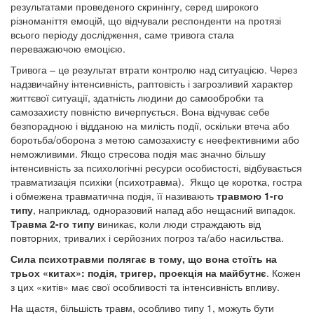
результатами проведеного скринінгу, серед широкого
різноманіття емоцій, що відчували респонденти на протязі
всього періоду дослідження, саме тривога стала
переважаючою емоцією.
Тривога – це результат втрати контролю над ситуацією. Через
надзвичайну інтенсивність, раптовість і загрозливий характер
життєвої ситуації, здатність людини до самообробки та
самозахисту повністю вичерпується. Вона відчуває себе
безпорадною і відданою на милість події, оскільки втеча або
боротьба/оборона з метою самозахисту є неефективними або
неможливими. Якщо стресова подія має значно більшу
інтенсивність за психологічні ресурси особистості, відбувається
травматизація психіки (психотравма). Якщо це коротка, гостра
і обмежена травматична подія, її називають
травмою 1-го
типу
, наприклад, одноразовий напад або нещасний випадок.
Травма
2-го типу
виникає, коли люди страждають від
повторних, тривалих і серйозних погроз та/або насильства.
Сила психотравми полягає в тому, що вона стоїть на
трьох «китах»: подія, тригер, проекція на майбутнє
. Кожен
з цих «китів» має свої особливості та інтенсивність впливу.
На щастя, більшість травм, особливо типу 1, можуть бути