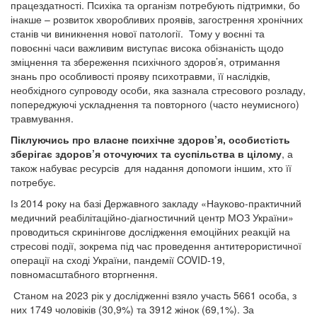
працездатності. Психіка та організм потребують підтримки, бо
інакше – розвиток хворобливих проявів, загострення хронічних
станів чи виникнення нової патології. Тому у воєнні та
повоєнні часи важливим виступає висока обізнаність щодо
зміцнення та збереження психічного здоров’я, отримання
знань про особливості прояву психотравми, її наслідків,
необхідного супроводу особи, яка зазнала стресового розладу,
попереджуючі ускладнення та повторного (часто неумисного)
травмування.
Піклуючись про власне психічне здоров’я, особистість
зберігає здоров’я оточуючих та суспільства в цілому
, а
також набуває ресурсів для надання допомоги іншим, хто її
потребує.
Із 2014 року на базі Державного закладу «Науково-практичний
медичний реабілітаційно-діагностичний центр МОЗ України»
проводиться скринінгове дослідження емоційних реакцій на
стресові події, зокрема під час проведення антитерористичної
операції на сході України, пандемії COVID-19,
повномасштабного вторгнення.
Станом на 2023 рік у дослідженні взяло участь 5661 особа, з
них 1749 чоловіків (30,9%) та 3912 жінок (69,1%). За