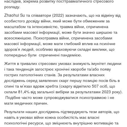
наслідків, зокрема розвитку посттравматичного стресового
розладу.
Zhaohui Su та співавтори (2022) зазначають, що на відміну від
особистого досвіду війни, який може бути обмеженим за
масштабом та інтенсивністю, травма війни, спричинена
засобами масової інформації, може бути значно ширшою та
всеосяжнішою. Психотравма війни, спричинена засобами
масової інформації, може мати глибокий вплив на психічне
здоров’я людей, особливо враховуючи складні виклики, що
попередньо були спричинені пандемією.
Життя в тривалих стресових умовах знижують імунітет людини
і така тенденція загострює хронічні хвороби та/або появу
гострих патологічних станів. За результатами власних
досліджень серед заявлених скарг першу позицію посів біль в
спині та м’язах вдовж хребта (скаргу відмітило 507 осіб, що
склали 81,4% від загальної вибірки за результатами 2023 року).
Подібне часто може супроводжуватися психотравмою і не
мати медичних причин.
Результати наших досліджень підтверджують тези авторів, що
навіть в умовах війни кожна особистість має власні
психологічні ресурси, що зміцнюють внутрішню мотивацію та