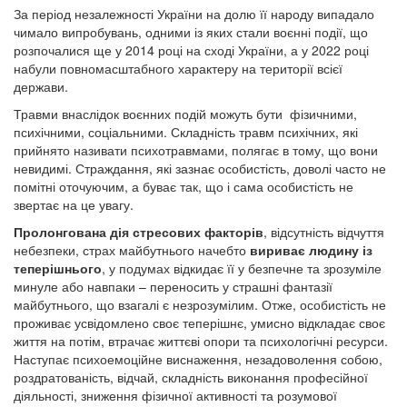
За період незалежності України на долю її народу випадало
чимало випробувань, одними із яких стали воєнні події, що
розпочалися ще у 2014 році на сході України, а у 2022 році
набули повномасштабного характеру на території всієї
держави.
Травми внаслідок воєнних подій можуть бути фізичними,
психічними, соціальними. Складність травм психічних, які
прийнято називати психотравмами, полягає в тому, що вони
невидимі. Страждання, які зазнає особистість, доволі часто не
помітні оточуючим, а буває так, що і сама особистість не
звертає на це увагу.
Пролонгована дія стресових факторів
, відсутність відчуття
небезпеки, страх майбутнього начебто
вириває людину із
теперішнього
, у подумах відкидає її у безпечне та зрозуміле
минуле або навпаки – переносить у страшні фантазії
майбутнього, що взагалі є незрозумілим. Отже, особистість не
проживає усвідомлено своє теперішнє, умисно відкладає своє
життя на потім, втрачає життєві опори та психологічні ресурси.
Наступає психоемоційне виснаження, незадоволення собою,
роздратованість, відчай, складність виконання професійної
діяльності, зниження фізичної активності та розумової