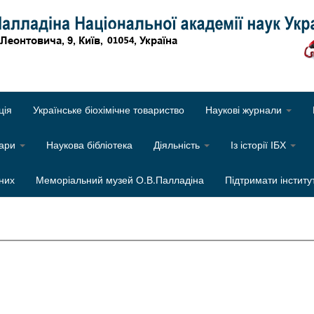
Об
ція
Українське біохімічне товариство
Наукові журнали
нари
Наукова бібліотека
Діяльність
Із історії ІБХ
них
Меморіальний музей О.В.Палладіна
Підтримати інститу