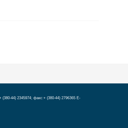
+ (380-44) 2345974; факс:+ (380-44) 2796365 E-