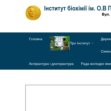
Головна
Дирек
Про Інститут
Семі
Аспірантура і докторантура
Рада молодих вче