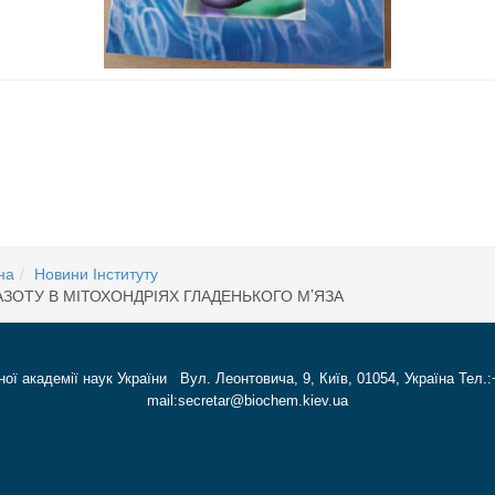
Н України
: ОСОБЛИВОСТІ, НАСЛІДКИ ТА СУПРОВІД-Кабанцева А.В.
на
Новини Інституту
АЗОТУ В МІТОХОНДРІЯХ ГЛАДЕНЬКОГО М’ЯЗА
ної академії наук України Вул. Леонтовича, 9, Київ, 01054, Україна Тел.:
mail:secretar@biochem.kiev.ua