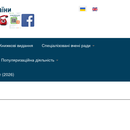
еріть свою мову
Книжкові видання
Спеціалізовані вчені ради
Популяризаційна діяльність
т (2026)