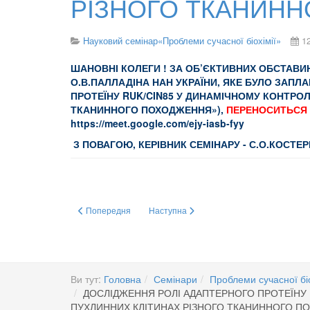
РІЗНОГО ТКАНИН
Науковий семінар«Проблеми сучасної біохімії»
1
ШАНОВНІ КОЛЕГИ ! ЗА ОБ’ЄКТИВНИХ ОБСТАВИ
О.В.ПАЛЛАДІНА НАН УКРАЇНИ, ЯКЕ БУЛО ЗАП
ПРОТЕЇНУ
RUK
/
CIN
85 У ДИНАМІЧНОМУ КОНТРОЛ
ТКАНИННОГО ПОХОДЖЕННЯ»),
ПЕРЕНОСИТЬСЯ 
https://meet.google.com/ejy-iasb-fyy
З ПОВАГОЮ,
КЕРІВНИК СЕМІНАРУ
-
С.О.КОСТЕРІ
Попередня стаття: Молекулярні механізми регуляції експрес
Наступна стаття: Дослідження ролі адап
Попередня
Наступна
Ви тут:
Головна
Семінари
Проблеми сучасної біо
ДОСЛІДЖЕННЯ РОЛІ АДАПТЕРНОГО ПРОТЕЇНУ 
ПУХЛИННИХ КЛІТИНАХ РІЗНОГО ТКАНИННОГО 