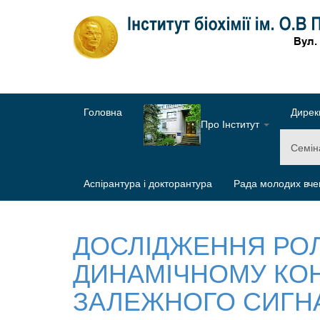
Головна
Дирек
Про Інститут
Семі
Аспірантура і докторантура
Рада молодих вче
ДОСЛІДЖЕННЯ РОЛ
ДИНАМІЧНОМУ КОН
ЗАЛЕЖНОГО СИГН