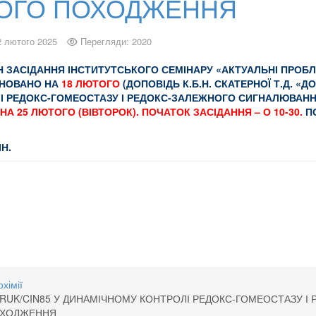
НОГО ПОХОДЖЕННЯ
2 лютого 2025
Перегляди: 2020
Н ЗАСІДАННЯ ІНСТИТУТСЬКОГО СЕМІНАРУ
«АКТУАЛЬНІ ПРОБЛЕ
ЛАНОВАНО НА
18 ЛЮТОГО
(ДОПОВІДЬ К.Б.Н.
СКАТЕРНОЇ Т.Д. «
І РЕДОКС-ГОМЕОСТАЗУ І РЕДОКС-ЗАЛЕЖНОГО СИГНАЛЮВАНН
НА 25 ЛЮТОГО (ВІВТОРОК).
ПОЧАТОК ЗАСІДАННЯ – О 10-30.
П
Н.
ії генів синтезу серину у клітинах гліоми
терного протеїну Ruk/CIN85 у динамічному контролі редокс-гомеостазу і ред
хімії
RUK/CIN85 У ДИНАМІЧНОМУ КОНТРОЛІ РЕДОКС-ГОМЕОСТАЗУ 
ПОХОДЖЕННЯ