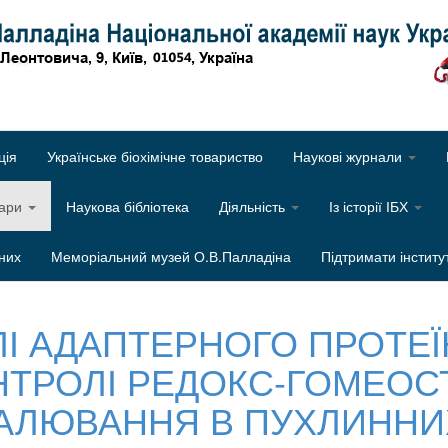
Об
ція
Українське біохімічне товариство
Наукові журнали
нари
Наукова бібліотека
Діяльність
Із історії ІБХ
них
Меморіальний музей О.В.Палладіна
Підтримати інститу
І АДАПТЕРНОГО ПРОТЕЇН
ТРОЛІ РЕДОКС-ГОМЕОСТ
АЛЮВАННЯ В ПУХЛИННИХ