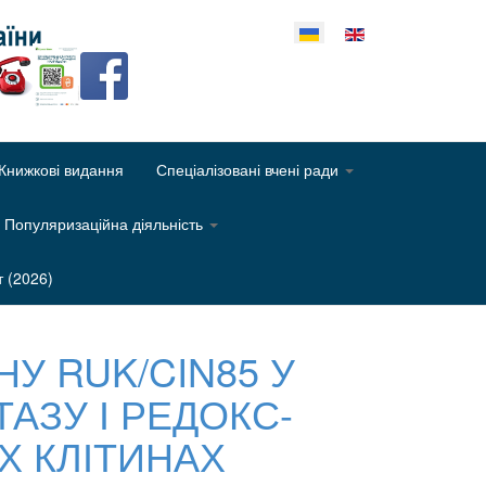
еріть свою мову
Книжкові видання
Спеціалізовані вчені ради
Популяризаційна діяльність
т (2026)
У RUK/CIN85 У
АЗУ І РЕДОКС-
 КЛІТИНАХ