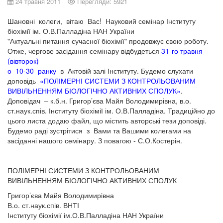
24 травня 2011
Перегляди: 5921
Шановні колеги, вітаю Вас! Науковий семінар Інституту
біохімії ім. О.В.Палладіна НАН України
"Актуальні питання сучасної біохімії" продовжує свою роботу.
Отже, чергове засідання семінару відбудеться
31-го травня
(вівторок)
о 10-30 ранку
в Актовій залі Інституту. Будемо слухати
доповідь
«ПОЛІМЕРНІ СИСТЕМИ З КОНТРОЛЬОВАНИМ
ВИВІЛЬНЕННЯМ БІОЛОГІЧНО АКТИВНИХ СПОЛУК»
.
Доповідач – к.б.н. Григор’єва Майя Володимирівна, в.о.
ст.наук.спів. Інституту біохімії ім. О.В.Палладіна. Традиційно до
цього листа додаю файл, що містить авторські тези доповіді.
Будемо раді зустрітися з Вами та Вашими колегами на
засіданні нашого семінару. З повагою - С.О.Костерін.
ПОЛІМЕРНІ СИСТЕМИ З КОНТРОЛЬОВАНИМ
ВИВІЛЬНЕННЯМ БІОЛОГІЧНО АКТИВНИХ СПОЛУК
Григор’єва Майя Володимирівна
В.о. ст.наук.спів. ВНТІ
Інституту біохімії ім.О.В.Палладіна НАН України