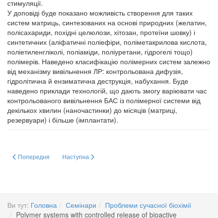
стимуляції.
У доповіді буде показано можливість створення для таких
систем матриць, синтезованих на основі природних (желатин,
полісахариди, похідні целюлози, хітозан, протеїни шовку) і
синтетичних (аліфатичні поліефіри, поліметакрилова кислота,
поліетиленгліколі, поліаміди, поліуретани, гідрогелі тощо)
полімерів. Наведено класифікацію полімерних систем залежно
від механізму вивільнення ЛР: контрольована дифузія,
гідролітична й ензиматична деструкція, набухання. Буде
наведено приклади технологій, що дають змогу варіювати час
контрольованого вивільнення БАС із полімерної системи від
декількох хвилин (наночастинки) до місяців (матриці,
резервуари) і більше (імплантати).
Попередня стаття: Accumulation and glutamate release nervous TERMINAL
Наступна стаття: Antibodies against nicotine acetylcholine 
Попередня
Наступна
Ви тут:
Головна
Семінари
Проблеми сучасної біохімії
Polymer systems with controlled release of bioactive