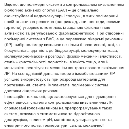
Відомо, що полімерні системи з контрольованим вивільненням
біологічно активних сполук (БАС) – це спеціально
сконструйовані надмолекулярні сполуки, в яких полімерний
носій та активна речовина (наприклад, ліки, пептиди, ензими,
гормони) утворюють комплекс із заданою фізіологічною
активністю та регульованою фармакокінетикою. При створенні
полімерної системи з БАС, а це переважно лікарські речовини
(ЛР), вибір полімеру визначає не тільки її властивості, такі, як
біосумісність, здатність до біодеструкції, молекулярна маса,
молекулярно-масовий розподіл, фізико-механічні властивості,
ступінь кристалічності, пористість, в’язкість тощо, але й
можливість реалізувати механізм контрольованого вивільнення
ЛР. На сьогоднішній день полімери з іммобілізованими ЛР
успішно використовують при розробці матеріалів для
протезування, стентів, імплантатів, полімерних систем
доставки лікарських речовин.
Інноваційні технології, що застосовуються для підвищення
ефективності систем з контрольованим вивільненням ЛР,
спрямовані головним чином на препрограмування таких
систем, включно з ензиматичною та гідролітичною
деструкцією, впливом рН, магнітного, ультразвукового та
електричного полів, температури, світла, механічної