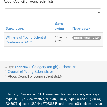
About Council of young scientists
Показувати
Дата
Заголовок
зміни
Перегляди
Winners of Young Scientist
13 квітня
Перегляди: 17334
2026
Conference 2017
Ви тут:
Головна
Category (en-gb)
Home-en
Council of Young Scientists-en
About Council of young scientistsEN
Інститут біохімії ім. О.В Палладіна Національної академії наук
України Вул. Леонтовича, 9, Київ, 01054, Україна Тел.:+ (380-44)
2345974; факс:+ (380-44) 2796365 E-mail:secretar@biochem.kiev.ua