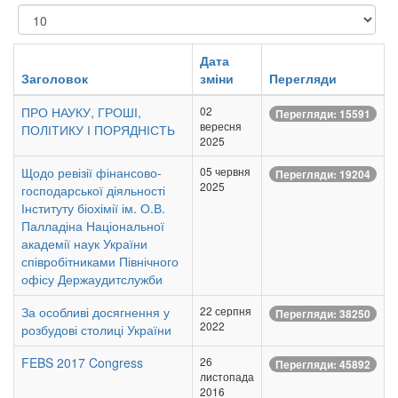
Показувати
Дата
Заголовок
зміни
Перегляди
ПРО НАУКУ, ГРОШІ,
02
Перегляди: 15591
вересня
ПОЛІТИКУ І ПОРЯДНІСТЬ
2025
Щодо ревізії фінансово-
05 червня
Перегляди: 19204
2025
господарської діяльності
Інституту біохімії ім. О.В.
Палладіна Національної
академії наук України
співробітниками Північного
офісу Держаудитслужби
За особливі досягнення у
22 серпня
Перегляди: 38250
2022
розбудові столиці України
FEBS 2017 Congress
26
Перегляди: 45892
листопада
2016