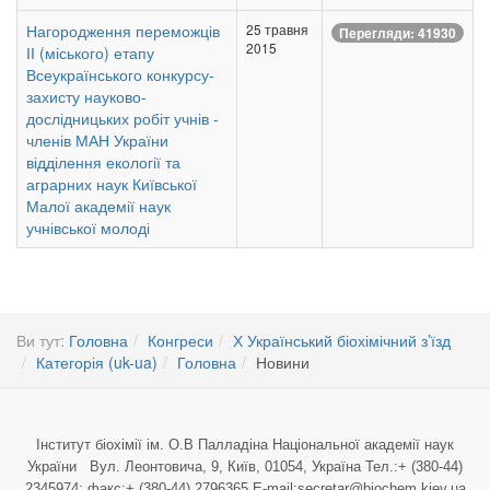
Нагородження переможців
25 травня
Перегляди: 41930
2015
ІІ (міського) етапу
Всеукраїнського конкурсу-
захисту науково-
дослідницьких робіт учнів -
членів МАН України
відділення екології та
аграрних наук Київської
Малої академії наук
учнівської молоді
Ви тут:
Головна
Конгреси
Х Український біохімічний з’їзд
Категорія (uk-ua)
Головна
Новини
Інститут біохімії ім. О.В Палладіна Національної академії наук
України Вул. Леонтовича, 9, Київ, 01054, Україна Тел.:+ (380-44)
2345974; факс:+ (380-44) 2796365 E-mail:secretar@biochem.kiev.ua