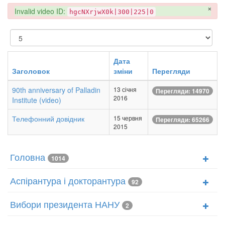
×
danger
Invalid video ID:
hgcNXrjwX0k|300|225|0
Показувати
Дата
Заголовок
зміни
Перегляди
90th anniversary of Palladin
13 січня
Перегляди: 14970
2016
Institute (video)
Телефонний довідник
15 червня
Перегляди: 65266
2015
Головна
1014
Аспірантура і докторантура
92
Вибори президента НАНУ
2