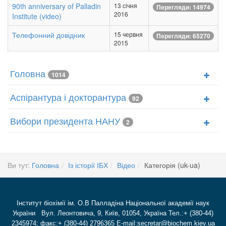
90th anniversary of Palladin
13 січня
Перегляди: 14974
2016
Institute (video)
Телефонний довідник
15 червня
Перегляди: 65270
2015
Головна
1014
Аспірантура і докторантура
92
Вибори президента НАНУ
2
Ви тут:
Головна
Із історії ІБХ
Відео
Категорія (uk-ua)
Інститут біохімії ім. О.В Палладіна Національної академії наук
України Вул. Леонтовича, 9, Київ, 01054, Україна Тел.:+ (380-44)
2345974; факс:+ (380-44) 2796365 E-mail:secretar@biochem.kiev.ua