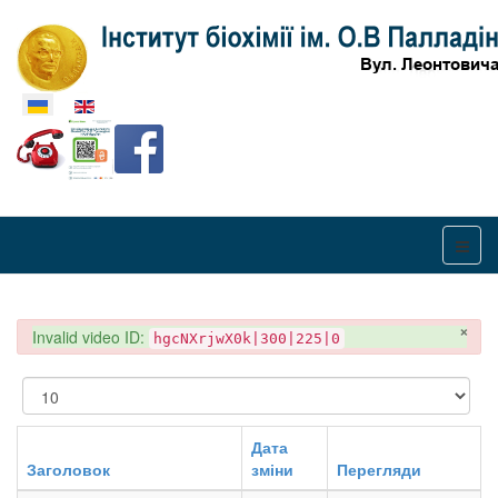
Оберіть свою мову
×
danger
Invalid video ID:
hgcNXrjwX0k|300|225|0
Показувати
Дата
Заголовок
зміни
Перегляди