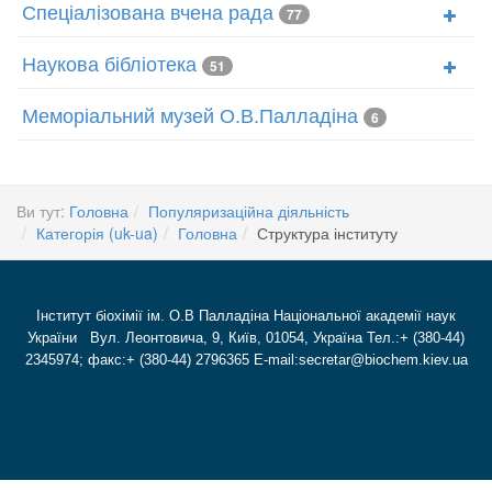
Спеціалізована вчена рада
77
Наукова бібліотека
51
Меморіальний музей О.В.Палладіна
6
Ви тут:
Головна
Популяризаційна діяльність
Категорія (uk-ua)
Головна
Структура інституту
Інститут біохімії ім. О.В Палладіна Національної академії наук
України Вул. Леонтовича, 9, Київ, 01054, Україна Тел.:+ (380-44)
2345974; факс:+ (380-44) 2796365 E-mail:secretar@biochem.kiev.ua